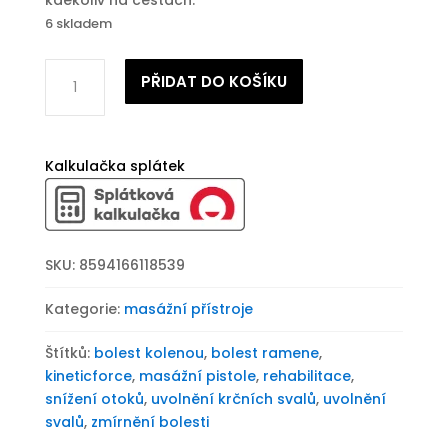
kdekoliv na cestách.
6 skladem
Masážní
PŘIDAT DO KOŠÍKU
přístroj
BeautyRelax
Kineticforce
Portable
Kalkulačka splátek
množství
SKU:
8594166118539
Kategorie:
masážní přístroje
Štítků:
bolest kolenou
,
bolest ramene
,
kineticforce
,
masážní pistole
,
rehabilitace
,
snížení otoků
,
uvolnění krčních svalů
,
uvolnění
svalů
,
zmírnění bolesti