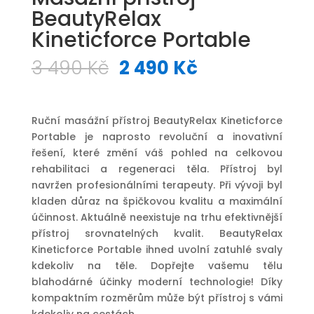
BeautyRelax
Kineticforce Portable
Původní
Aktuální
3 490
Kč
2 490
Kč
cena
cena
byla:
je:
3
2
Ruční masážní přístroj BeautyRelax Kineticforce
490 Kč.
490 Kč.
Portable je naprosto revoluční a inovativní
řešení, které změní váš pohled na celkovou
rehabilitaci a regeneraci těla. Přístroj byl
navržen profesionálními terapeuty. Při vývoji byl
kladen důraz na špičkovou kvalitu a maximální
účinnost. Aktuálně neexistuje na trhu efektivnější
přístroj srovnatelných kvalit. BeautyRelax
Kineticforce Portable ihned uvolní zatuhlé svaly
kdekoliv na těle. Dopřejte vašemu tělu
blahodárné účinky moderní technologie! Díky
kompaktním rozměrům může být přístroj s vámi