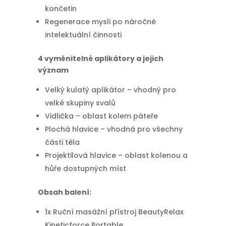
končetin
Regenerace mysli po náročné
intelektuální činnosti
4 vyměnitelné aplikátory a jejich
význam
Velký kulatý aplikátor – vhodný pro
velké skupiny svalů
Vidlička – oblast kolem páteře
Plochá hlavice – vhodná pro všechny
části těla
Projektilová hlavice – oblast kolenou a
hůře dostupných míst
Obsah balení:
1x Ruční masážní přístroj BeautyRelax
Kineticforce Portable