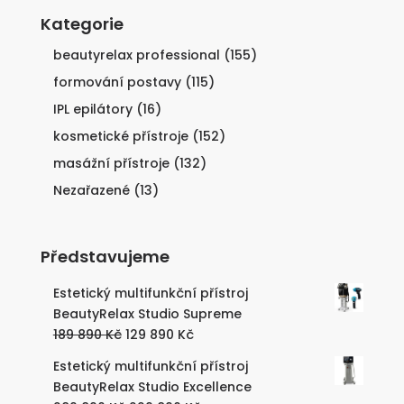
Kategorie
beautyrelax professional
(155)
formování postavy
(115)
IPL epilátory
(16)
kosmetické přístroje
(152)
masážní přístroje
(132)
Nezařazené
(13)
Představujeme
Estetický multifunkční přístroj
BeautyRelax Studio Supreme
Původní
Aktuální
189 890
Kč
129 890
Kč
cena
cena
Estetický multifunkční přístroj
byla:
je:
BeautyRelax Studio Excellence
189
129