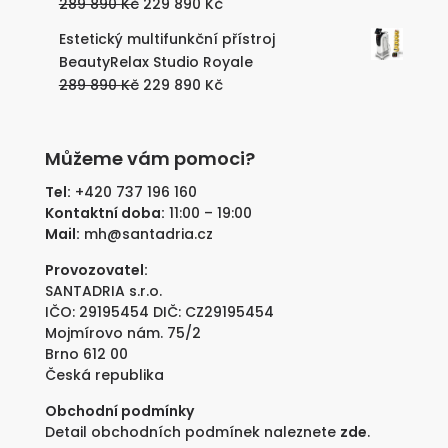
Původní
Aktuální
289 890
Kč
229 890
Kč
890 Kč.
890 Kč.
cena
cena
Estetický multifunkční přístroj
byla:
je:
BeautyRelax Studio Royale
289
229
Původní
Aktuální
289 890
Kč
229 890
Kč
890 Kč.
890 Kč.
cena
cena
byla:
je:
289
229
Můžeme vám pomoci?
890 Kč.
890 Kč.
Tel:
+420 737 196 160
Kontaktní doba:
11:00 – 19:00
Mail:
mh@santadria.cz
Provozovatel:
SANTADRIA s.r.o.
IČO: 29195454 DIČ: CZ29195454
Mojmírovo nám. 75/2
Brno 612 00
Česká republika
Obchodní podmínky
Detail obchodních podmínek naleznete
zde
.