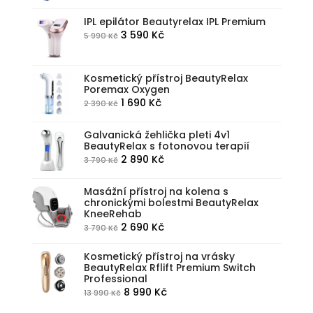
cena
cena
byla:
je:
IPL epilátor Beautyrelax IPL Premium
Původní
Aktuální
3 590
Kč
5 990
Kč
5
3
cena
cena
590 Kč.
990 Kč.
byla:
je:
Kosmetický přístroj BeautyRelax
5
3
Poremax Oxygen
990 Kč.
590 Kč.
Původní
Aktuální
1 690
Kč
2 390
Kč
cena
cena
byla:
je:
Galvanická žehlička pleti 4v1
BeautyRelax s fotonovou terapií
2
1
Původní
Aktuální
2 890
Kč
3 790
Kč
390 Kč.
690 Kč.
cena
cena
byla:
je:
Masážní přístroj na kolena s
chronickými bolestmi BeautyRelax
3
2
KneeRehab
790 Kč.
890 Kč.
Původní
Aktuální
2 690
Kč
3 790
Kč
cena
cena
Kosmetický přístroj na vrásky
byla:
je:
BeautyRelax Rflift Premium Switch
3
2
Professional
790 Kč.
690 Kč.
Původní
Aktuální
8 990
Kč
13 990
Kč
cena
cena