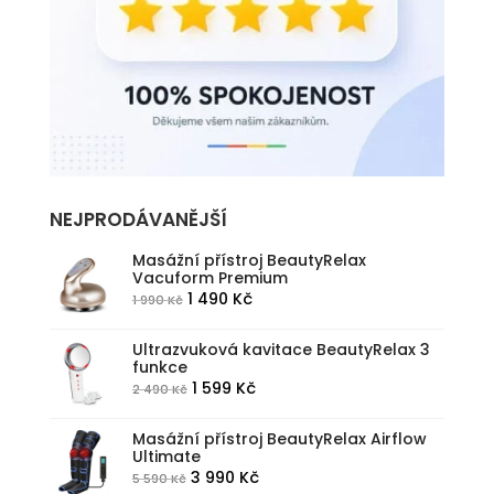
NEJPRODÁVANĚJŠÍ
Masážní přístroj BeautyRelax
Vacuform Premium
Původní
Aktuální
1 490
Kč
1 990
Kč
cena
cena
byla:
je:
Ultrazvuková kavitace BeautyRelax 3
funkce
1
1
Původní
Aktuální
1 599
Kč
2 490
Kč
990 Kč.
490 Kč.
cena
cena
byla:
je:
Masážní přístroj BeautyRelax Airflow
Ultimate
2
1
Původní
Aktuální
3 990
Kč
5 590
Kč
490 Kč.
599 Kč.