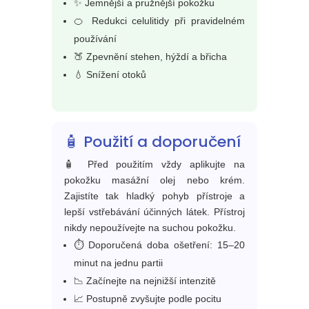
✨ Jemnější a pružnější pokožku
🍊 Redukci celulitidy při pravidelném
používání
🍑 Zpevnění stehen, hýždí a břicha
💧 Snížení otoků
🧴 Použití a doporučení
🧴 Před použitím vždy aplikujte na
pokožku masážní olej nebo krém.
Zajistíte tak hladký pohyb přístroje a
lepší vstřebávání účinných látek. Přístroj
nikdy nepoužívejte na suchou pokožku.
⏱️ Doporučená doba ošetření: 15–20
minut na jednu partii
📉 Začínejte na nejnižší intenzitě
📈 Postupně zvyšujte podle pocitu