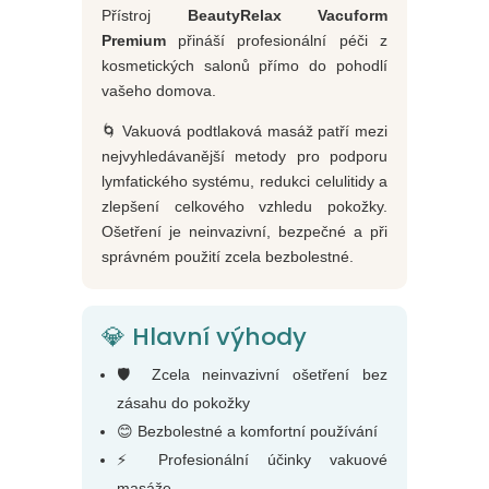
Přístroj
BeautyRelax Vacuform
Premium
přináší profesionální péči z
kosmetických salonů přímo do pohodlí
vašeho domova.
🌀 Vakuová podtlaková masáž patří mezi
nejvyhledávanější metody pro podporu
lymfatického systému, redukci celulitidy a
zlepšení celkového vzhledu pokožky.
Ošetření je neinvazivní, bezpečné a při
správném použití zcela bezbolestné.
💎 Hlavní výhody
🛡️ Zcela neinvazivní ošetření bez
zásahu do pokožky
😊 Bezbolestné a komfortní používání
⚡ Profesionální účinky vakuové
masáže