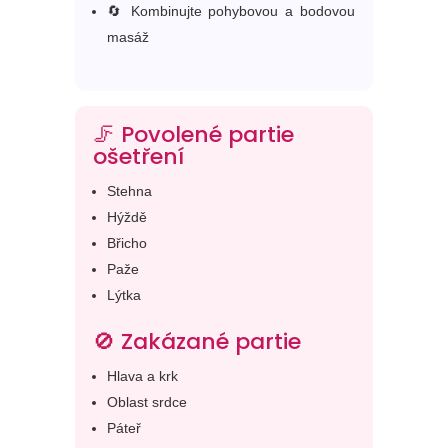
🔄 Kombinujte pohybovou a bodovou
masáž
🦵 Povolené partie
ošetření
Stehna
Hýždě
Břicho
Paže
Lýtka
🚫 Zakázané partie
Hlava a krk
Oblast srdce
Páteř