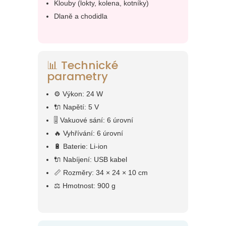
Klouby (lokty, kolena, kotníky)
Dlaně a chodidla
📊 Technické
parametry
⚙️ Výkon: 24 W
🔌 Napětí: 5 V
🎚️ Vakuové sání: 6 úrovní
🔥 Vyhřívání: 6 úrovní
🔋 Baterie: Li-ion
🔌 Nabíjení: USB kabel
📏 Rozměry: 34 × 24 × 10 cm
⚖️ Hmotnost: 900 g