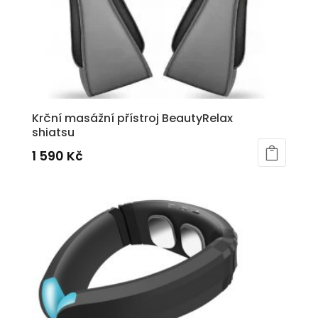
Krční masážní přístroj BeautyRelax
shiatsu
1 590
Kč