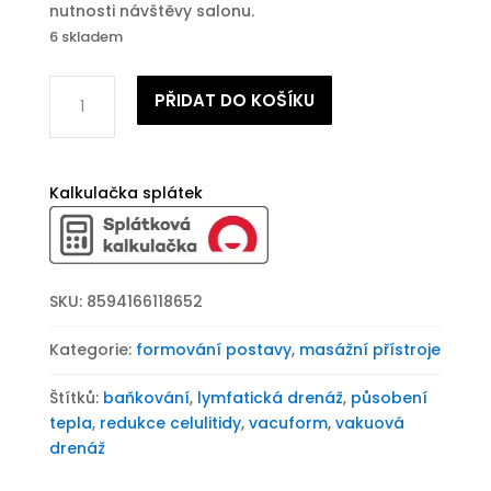
nutnosti návštěvy salonu.
6 skladem
Masážní
PŘIDAT DO KOŠÍKU
přístroj
BeautyRelax
Vacuform
Premium
Kalkulačka splátek
množství
SKU:
8594166118652
Kategorie:
formování postavy
,
masážní přístroje
Štítků:
baňkování
,
lymfatická drenáž
,
působení
tepla
,
redukce celulitidy
,
vacuform
,
vakuová
drenáž