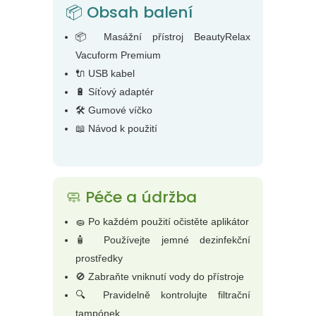
📦 Obsah balení
📦 Masážní přístroj BeautyRelax
Vacuform Premium
🔌 USB kabel
🔋 Síťový adaptér
🛠️ Gumové víčko
📖 Návod k použití
🧼 Péče a údržba
🧽 Po každém použití očistěte aplikátor
🧴 Používejte jemné dezinfekční
prostředky
🚫 Zabraňte vniknutí vody do přístroje
🔍 Pravidelně kontrolujte filtrační
tampónek