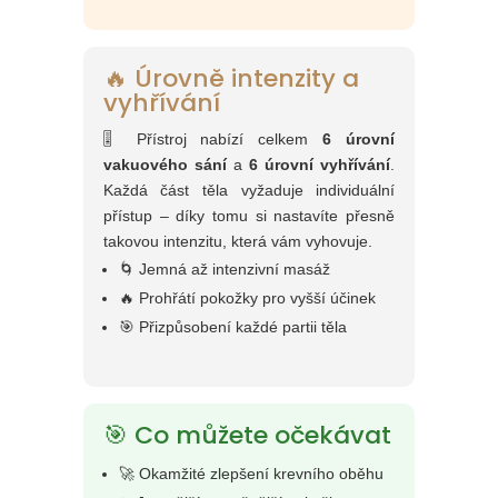
🔥 Úrovně intenzity a
vyhřívání
🎚️ Přístroj nabízí celkem
6 úrovní
vakuového sání
a
6 úrovní vyhřívání
.
Každá část těla vyžaduje individuální
přístup – díky tomu si nastavíte přesně
takovou intenzitu, která vám vyhovuje.
🌀 Jemná až intenzivní masáž
🔥 Prohřátí pokožky pro vyšší účinek
🎯 Přizpůsobení každé partii těla
🎯 Co můžete očekávat
🚀 Okamžité zlepšení krevního oběhu