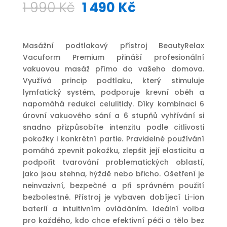
Původní
Aktuální
1 990
Kč
1 490
Kč
cena
cena
byla:
je:
1
1
Masážní podtlakový přístroj BeautyRelax
990 Kč.
490 Kč.
Vacuform Premium přináší profesionální
vakuovou masáž přímo do vašeho domova.
Využívá princip podtlaku, který stimuluje
lymfatický systém, podporuje krevní oběh a
napomáhá redukci celulitidy. Díky kombinaci 6
úrovní vakuového sání a 6 stupňů vyhřívání si
snadno přizpůsobíte intenzitu podle citlivosti
pokožky i konkrétní partie. Pravidelné používání
pomáhá zpevnit pokožku, zlepšit její elasticitu a
podpořit tvarování problematických oblastí,
jako jsou stehna, hýždě nebo břicho. Ošetření je
neinvazivní, bezpečné a při správném použití
bezbolestné. Přístroj je vybaven dobíjecí Li-ion
baterií a intuitivním ovládáním. Ideální volba
pro každého, kdo chce efektivní péči o tělo bez