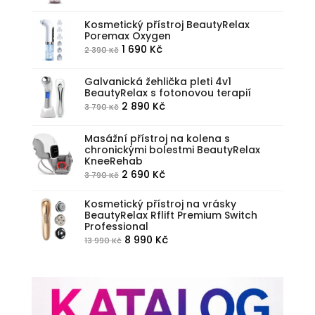
byla:
je:
Kosmetický přístroj BeautyRelax
5
3
Poremax Oxygen
990 Kč.
590 Kč.
Původní
Aktuální
1 690
Kč
2 390
Kč
cena
cena
byla:
je:
Galvanická žehlička pleti 4v1
BeautyRelax s fotonovou terapií
2
1
Původní
Aktuální
2 890
Kč
3 790
Kč
390 Kč.
690 Kč.
cena
cena
byla:
je:
Masážní přístroj na kolena s
chronickými bolestmi BeautyRelax
3
2
KneeRehab
790 Kč.
890 Kč.
Původní
Aktuální
2 690
Kč
3 790
Kč
cena
cena
Kosmetický přístroj na vrásky
byla:
je:
BeautyRelax Rflift Premium Switch
3
2
Professional
790 Kč.
690 Kč.
Původní
Aktuální
8 990
Kč
13 990
Kč
cena
cena
byla:
je:
13
8
990 Kč.
990 Kč.