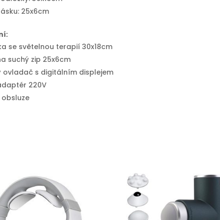
ásku: 25x6cm
í:
ka se světelnou terapií 30x18cm
na suchý zip 25x6cm
 ovladač s digitálním displejem
 adaptér 220V
 obsluze