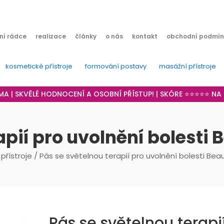
ní rádce
realizace
články
o nás
kontakt
obchodní podmín
kosmetické přístroje
formování postavy
masážní přístroje
RMA | SKVĚLÉ HODNOCENÍ A OSOBNÍ PŘÍSTUP! | SKÓRE ⭐⭐⭐⭐⭐ N
apií pro uvolnění bolesti 
přístroje
/ Pás se světelnou terapií pro uvolnění bolesti Beau
Pás se světelnou terapi