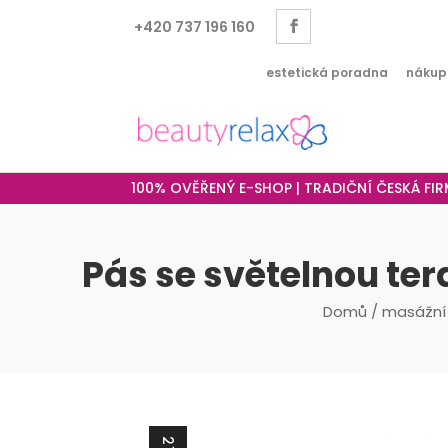
+420 737 196 160
estetická poradna
nákup
100% OVĚŘENÝ E-SHOP | TRADIČNÍ ČESKÁ FI
Pás se světelnou ter
Domů
/
masážní 