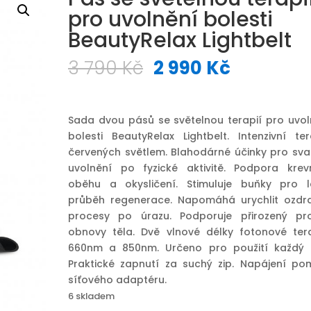
pro uvolnění bolesti
BeautyRelax Lightbelt
Původní
Aktuální
3 790
Kč
2 990
Kč
cena
cena
byla:
je:
3
2
Sada dvou pásů se světelnou terapií pro uvol
790 Kč.
990 Kč.
bolesti BeautyRelax Lightbelt. Intenzivní ter
červených světlem. Blahodárné účinky pro sva
uvolnění po fyzické aktivitě. Podpora krev
oběhu a okysličení. Stimuluje buňky pro l
průběh regenerace. Napomáhá urychlit ozdr
procesy po úrazu. Podporuje přirozený pr
obnovy těla. Dvě vlnové délky fotonové tera
660nm a 850nm. Určeno pro použití každý 
Praktické zapnutí za suchý zip. Napájení po
síťového adaptéru.
6 skladem