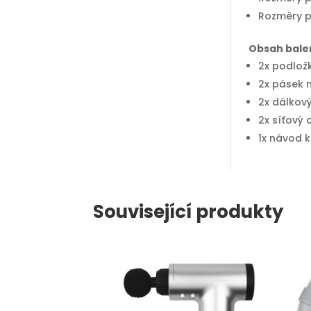
Rozměry p
Obsah balen
2x podlož
2x pásek 
2x dálkový
2x síťový
1x návod k
Související produkty