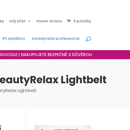
ky
můj účet
hlavní strana
0 položky
IPL epilátory
beautyrelax professional
A GOOGLE | NAKUPUJETE BEZPEČNĚ S DŮVĚROU
BeautyRelax Lightbelt
tyRelax Lightbelt
í