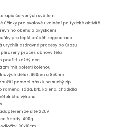
 terapie červených světlem
 účinky pro svalové uvolnění po fyzické aktivitě
revního oběhu a okysličení
 buňky pro lepší průběh regenerace
urychlit ozdravné procesy po úrazu
 přirozený proces obnovy těla
o použití každý den
zmírnit bolesti kolenou
vlnových délek: 660nm a 850nm
 použití pomocí pásků na suchý zip
 ramena, záda, krk, kolena, chodidla
světelného výkonu
W
 adaptérem ze sítě 220V
celé sady: 490g
odložky: 30x18cm