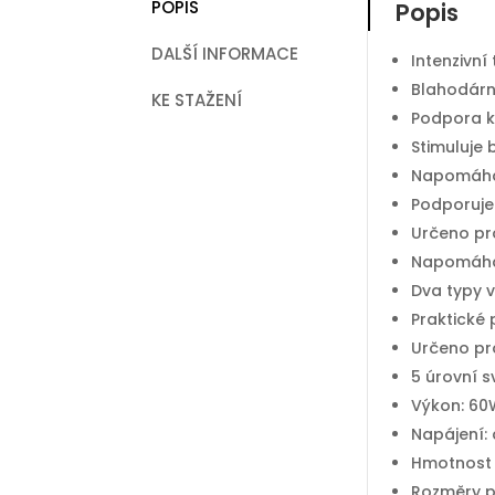
POPIS
Popis
DALŠÍ INFORMACE
Intenzivní
Blahodárné
KE STAŽENÍ
Podpora k
Stimuluje
Napomáhá 
Podporuje
Určeno pr
Napomáhá 
Dva typy 
Praktické
Určeno pro
5 úrovní 
Výkon: 60
Napájení:
Hmotnost 
Rozměry p