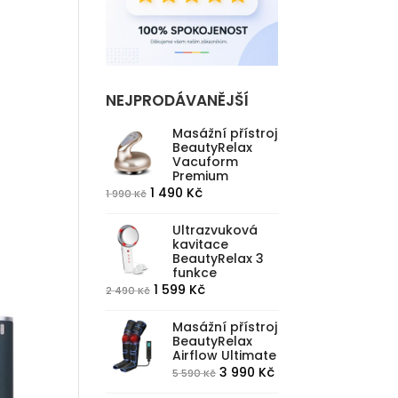
NEJPRODÁVANĚJŠÍ
Masážní přístroj
BeautyRelax
Vacuform
Premium
Původní
Aktuální
1 490
Kč
1 990
Kč
cena
cena
Ultrazvuková
byla:
je:
kavitace
1
1
BeautyRelax 3
funkce
990 Kč.
490 Kč.
Původní
Aktuální
1 599
Kč
2 490
Kč
cena
cena
Masážní přístroj
byla:
je:
BeautyRelax
2
1
Airflow Ultimate
490 Kč.
599 Kč.
Původní
Aktuální
3 990
Kč
5 590
Kč
cena
cena