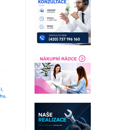
í
,
ěhu
,