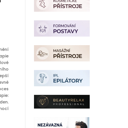
nění
apie
lové
ního
epší
avné
oces
pie:
den.
mocí