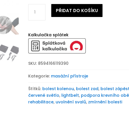
Pás
PŘIDAT DO KOŠÍKU
se
světelnou
terapií
pro
Kalkulačka splátek
uvolnění
bolesti
BeautyRelax
Lightbelt
SKU:
8594166119390
množství
Kategorie:
masážní přístroje
Štítků:
bolest kolenou
,
bolest zad
,
bolest zápěst
červené světlo
,
lightbelt
,
podpora krevního ob
rehabilitace
,
uvolnění svalů
,
zmírnění bolesti