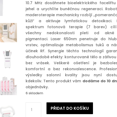
10.7 MHz dosáhnete bioelektrického faceliftu
jehel a urychlíte buněčnou regeneraci. Robot
maderoterapie mechanicky rozbíjí „pomeranč
kůži“ a aktivuje lymfatickou detoxikaci. F
spektrum fotonová terapie (7 barev) cíl
všechny nedokonalosti pleti od akn
pigmentaci. Laser 650nm penetruje do hlub
vrstev, optimalizuje metabolismus tuků a ná
účinek RF. Synergie těchto technologií garan
dlouhodobé efekty: konturované tělo a zářivou 
bez vrásek. Veškeré ošetření je bezboles
komfortní a bez rekonvalescence. Profesion
výsledky salonní kvality jsou nyní dost
kdekoliv. Tento produkt vám
dodáme do 10 dn
objednávky.
6 skladem
Estetický
PŘIDAT DO KOŠÍKU
přístroj