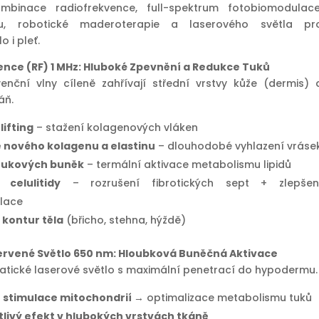
ombinace radiofrekvence, full-spektrum fotobiomodulace
du, robotické maderoterapie a laserového světla pr
o i pleť.
nce (RF) 1 MHz: Hluboké Zpevnění a Redukce Tuků
enční vlny cíleně zahřívají střední vrstvy kůže (dermis) 
áň.
lifting
– stažení kolagenových vláken
 nového kolagenu a elastinu
– dlouhodobé vyhlazení vráse
tukových buněk
– termální aktivace metabolismu lipidů
 celulitidy
– rozrušení fibrotických sept + zlepšen
ulace
kontur těla
(břicho, stehna, hýždě)
ervené Světlo 650 nm: Hloubková Buněčná Aktivace
ické laserové světlo s maximální penetrací do hypodermu.
ší stimulace mitochondrií
→ optimalizace metabolismu tuků
tlivý efekt v hlubokých vrstvách tkáně