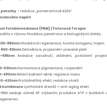
í pokožky
– redukce „pomerančové kůže“
svalového napětí
rum Fotobiomodulace (PBM) / Fotonová Terapie
světla s různou hloubkou penetrace a biologickými účinky.
 630-660nm
Hloubková regenerace, tvorba kolagenu, hojení
 600-610nm
Detoxikace, projasnění unavené pleti
85-595nm
Redukce zarudnutí, zklidnění, potlačení projev
20-530nm
Harmonizace pigmentace, rozjasnění
60-480nm
Ničení bakterií akné, regulace mazu
400-420nm
Protizánětlivý efekt, redukce otoků
á Kombinace
Lymfatická drenáž + anti-aging efekt
:
PBM zesiluje účinek RF zvýšením produkce ATP v buňkách 
regeneraci.