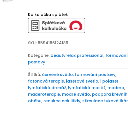
na
formování
postavy
Kalkulačka splátek
BeautyRelax
Lipolaser
Madero
Quantum
SKU:
8594166124189
5D
Studio
Kategorie:
beautyrelax professional
,
formování
množství
postavy
Štítků:
červené světlo
,
formování postavy
,
fotonová terapie
,
laserové světlo
,
lipolaser
,
lymfatická drenáž
,
lymfatická masáž
,
madero
,
maderoterapie
,
modré světlo
,
podpora krevníh
oběhu
,
redukce celulitidy
,
stimulace tukové tká