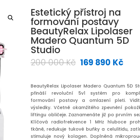
Estetický přístroj na
formování postavy
BeautyRelax Lipolaser
Madero Quantum 5D
Studio
Původní
Akt
200 000
Kč
169 890
Kč
cena
cen
byla:
je:
200
169
BeautyRelax Lipolaser Madero Quantum 5D St
000 Kč.
890
přináší revoluční 5v1 systém pro kompl
formování postavy a omlazení pleti. Vidit
výsledky. Včetně okamžitého zpevnění pokož
liftingu obličeje. Zaznamenáte již po prvním se
Klíčová radiofrekvence 1 MHz hluboce proh
tkáně, redukuje tukové buňky a celulitidu, zat
stimuluje nový kolagen. Doplněná mikropro