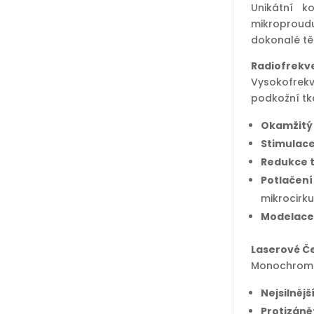
Unikátní k
mikroprou
dokonalé těl
Radiofrekve
Vysokofrekv
podkožní tk
Okamžitý 
Stimulace
Redukce 
Potlačení
mikrocirk
Modelace 
Laserové Č
Monochromat
Nejsilněj
Protizáně