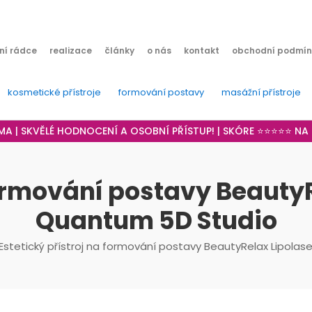
ní rádce
realizace
články
o nás
kontakt
obchodní podmín
kosmetické přístroje
formování postavy
masážní přístroje
RMA | SKVĚLÉ HODNOCENÍ A OSOBNÍ PŘÍSTUP! | SKÓRE ⭐⭐⭐⭐⭐ N
 formování postavy Beauty
Quantum 5D Studio
Estetický přístroj na formování postavy BeautyRelax Lipol