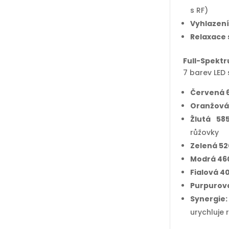
s RF)
Vyhlazen
Relaxace 
Full-Spekt
7 barev LED 
Červená
Oranžová
Žlutá 5
růžovky
Zelená 5
Modrá 4
Fialová 
Purpurov
Synergie
urychluje 