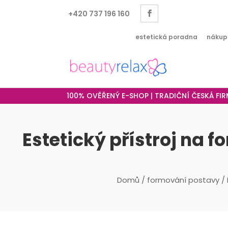
+420 737 196 160
estetická poradna
nákup
100% OVĚŘENÝ E-SHOP | TRADIČNÍ ČESKÁ FI
Estetický přístroj na
Domů
/
formování postavy
/ 