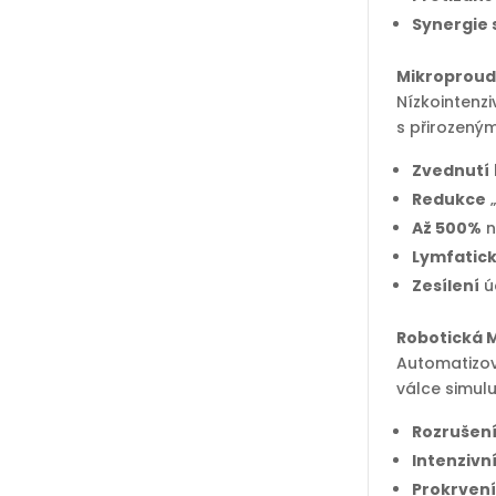
Synergie s
Mikroproud 
Nízkointenz
s přirozeným
Zvednutí
Redukce
„
Až 500%
n
Lymfatic
Zesílení
ú
Robotická 
Automatizov
válce simulu
Rozrušení
Intenzivn
Prokrven