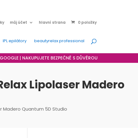
ky
můj účet
hlavní strana
0 položky
IPL epilátory
beautyrelax professional
A GOOGLE | NAKUPUJETE BEZPEČNĚ S DŮVĚROU
Relax Lipolaser Madero
aser Madero Quantum 5D Studio