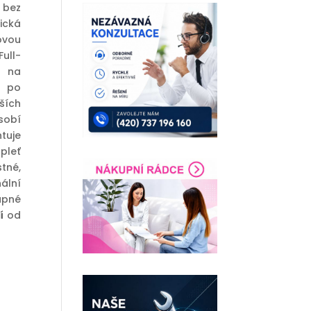
 bez
ická
ovou
ull-
í na
é po
ších
sobí
tuje
pleť
tné,
ální
upné
í
od