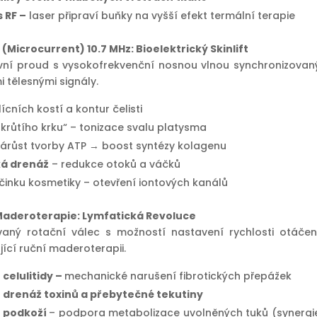
 RF –
laser připraví buňky na vyšší efekt termální terapie
(Microcurrent) 10.7 MHz: Bioelektrický Skinlift
ivní proud s vysokofrekvenční nosnou vlnou synchronizovan
i tělesnými signály.
lícních kostí a kontur čelisti
krůtího krku“ – tonizace svalu platysma
árůst tvorby ATP → boost syntézy kolagenu
ká drenáž
– redukce otoků a váčků
činku kosmetiky – otevření iontových kanálů
Maderoterapie: Lymfatická Revoluce
aný rotační válec s možností nastavení rychlosti otáčen
jící ruční maderoterapii.
 celulitidy –
mechanické narušení fibrotických přepážek
í drenáž toxinů a přebytečné tekutiny
í podkoží
– podpora metabolizace uvolněných tuků (synergi