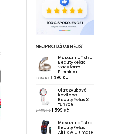
NEJPRODÁVANĚJŠÍ
,
Masážní přístroj
BeautyRelax
Vacuform
Premium
Původní
Aktuální
1 490
Kč
1 990
Kč
cena
cena
Ultrazvuková
byla:
je:
kavitace
1
1
BeautyRelax 3
funkce
990 Kč.
490 Kč.
Původní
Aktuální
1 599
Kč
2 490
Kč
cena
cena
Masážní přístroj
byla:
je:
BeautyRelax
2
1
Airflow Ultimate