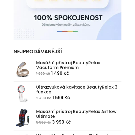
NEJPRODÁVANĚJŠÍ
Masážní přístroj BeautyRelax
Vacuform Premium
Původní
Aktuální
1 490
Kč
1 990
Kč
cena
cena
byla:
je:
Ultrazvuková kavitace BeautyRelax 3
funkce
1
1
Původní
Aktuální
1 599
Kč
2 490
Kč
990 Kč.
490 Kč.
cena
cena
byla:
je:
Masážní přístroj BeautyRelax Airflow
Ultimate
2
1
Původní
Aktuální
3 990
Kč
5 590
Kč
490 Kč.
599 Kč.
cena
cena