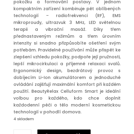
pokožku a formování postavy. V jednom
kompaktním zařízení kombinuje pět oblíbených
technologií – radiofrekvenci (RF), EMS
mikroproudy, ultrazvuk 3 MHz, LED světelnou
terapii a vibrační masáž. Díky třem
přednastaveným režimům a třem úrovním
intenzity si snadno přizpůsobíte ošetření svým
potřebám. Pravidelné používání může přispět ke
zlepšení vzhledu pokožky, podpoře její pružnosti,
lepší mikrocirkulaci a příjemné relaxaci svalů.
Ergonomický design, bezdrátový provoz s
dobíjecím Li-Ion akumulátorem a jednoduché
ovládání zajišťují maximální komfort při každém
použití. BeautyRelax Celluform Smart je ideální
volbou pro každého, kdo chce doplnit
každodenní péči o tělo moderní kosmetickou
technologií v pohodlí domova.
4 skladem
Masážní