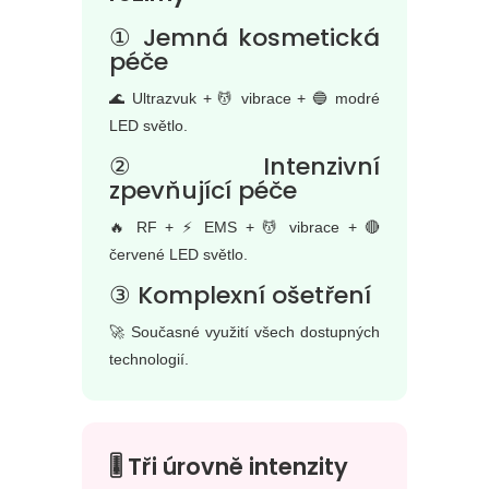
① Jemná kosmetická
péče
🌊 Ultrazvuk + 💆 vibrace + 🔵 modré
LED světlo.
② Intenzivní
zpevňující péče
🔥 RF + ⚡ EMS + 💆 vibrace + 🔴
červené LED světlo.
③ Komplexní ošetření
🚀 Současné využití všech dostupných
technologií.
🎚 Tři úrovně intenzity