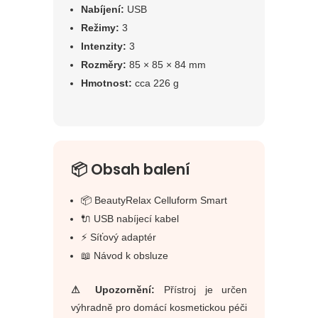
Nabíjení:
USB
Režimy:
3
Intenzity:
3
Rozměry:
85 × 85 × 84 mm
Hmotnost:
cca 226 g
📦 Obsah balení
📦 BeautyRelax Celluform Smart
🔌 USB nabíjecí kabel
⚡ Síťový adaptér
📖 Návod k obsluze
⚠ Upozornění:
Přístroj je určen
výhradně pro domácí kosmetickou péči