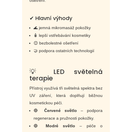
ošetření.
✔ Hlavní výhody
🌊 jemná mikromasáž pokožky
🧴 lepší vstřebávání kosmetiky
😊 bezbolestné ošetření
🤝 podpora ostatních technologií
💡 LED světelná
terapie
Přístroj využívá tři světelná spektra bez
UV záření, která doplňují běžnou
kosmetickou péči.
🔴
Červené světlo
– podpora
regenerace a pružnosti pokožky.
🔵
Modré světlo
– péče o