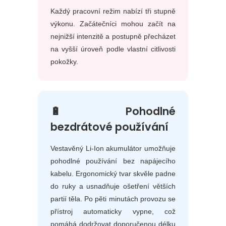
Každý pracovní režim nabízí tři stupně
výkonu. Začátečníci mohou začít na
nejnižší intenzitě a postupně přecházet
na vyšší úroveň podle vlastní citlivosti
pokožky.
🔋 Pohodlné
bezdrátové používání
Vestavěný Li-Ion akumulátor umožňuje
pohodlné používání bez napájecího
kabelu. Ergonomický tvar skvěle padne
do ruky a usnadňuje ošetření větších
partií těla. Po pěti minutách provozu se
přístroj automaticky vypne, což
pomáhá dodržovat doporučenou délku