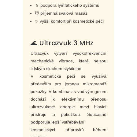
💧 podpora lymfatického systému
💆 příjemná svalová masáž
✨ vyšší komfort při kosmetické péči
🌊 Ultrazvuk 3 MHz
Ultrazvuk vytváří vysokofrekvenční
mechanické vibrace, které nejsou
lidským sluchem slyšitelné.
V kosmetické péči se využívá
především pro jemnou mikromasáž
pokožky. V kombinaci s vodivým gelem
dochází k efektivnímu přenosu
ultrazvukové energie mezi hlavicí
přístroje a pokožkou. Současně
podporuje lepší vstřebávání
kosmetických přípravků během