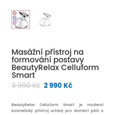
Masážní přístroj na
formování postavy
BeautyRelax Celluform
Smart
Původní
Aktuální
3 990
Kč
2 990
Kč
cena
cena
byla:
je:
3
2
BeautyRelax Celluform Smart je moderní
990 Kč.
990 Kč.
kosmetický přístroj určený pro domácí péči o