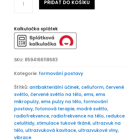
PŘIDAT DO KOŠÍKU
přístroj
na
formování
postavy
Kalkulačka splátek
BeautyRelax
Celluform
Smart
množství
SKU:
8594166118683
Kategorie:
formování postavy
Štítků:
antibakteriální účinek
,
celluform
,
červené
světlo
,
červené světlo na tělo
,
ems
,
ems
mikropulzy
,
ems pulzy na tělo
,
formování
postavy
,
fotonová terapie
,
modré světlo
,
radiofrekvence
,
radiofrekvence na tělo
,
redukce
celulitidy
,
stimulace tukové tkáně
,
ultrazvuk na
tělo
,
ultrazvuková kavitace
,
ultrazvukové vlny
,
vibrace