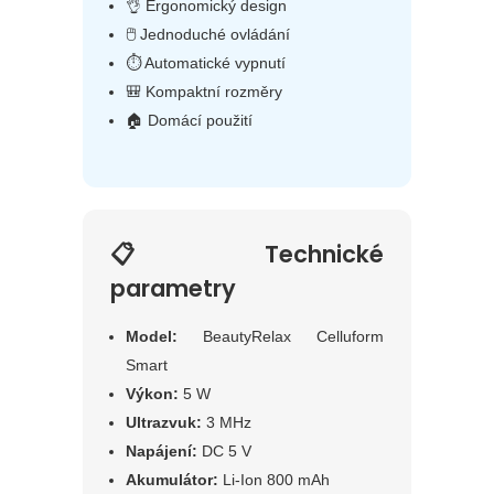
👌 Ergonomický design
🖱 Jednoduché ovládání
⏱ Automatické vypnutí
🎒 Kompaktní rozměry
🏠 Domácí použití
📋 Technické
parametry
Model:
BeautyRelax Celluform
Smart
Výkon:
5 W
Ultrazvuk:
3 MHz
Napájení:
DC 5 V
Akumulátor:
Li-Ion 800 mAh