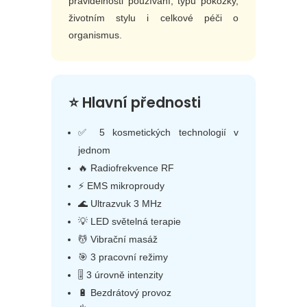
pravidelnosti používání, typu pokožky,
životním stylu i celkové péči o
organismus.
⭐ Hlavní přednosti
✅ 5 kosmetických technologií v
jednom
🔥 Radiofrekvence RF
⚡ EMS mikroproudy
🌊 Ultrazvuk 3 MHz
💡 LED světelná terapie
💆 Vibrační masáž
🎯 3 pracovní režimy
🎚 3 úrovně intenzity
🔋 Bezdrátový provoz