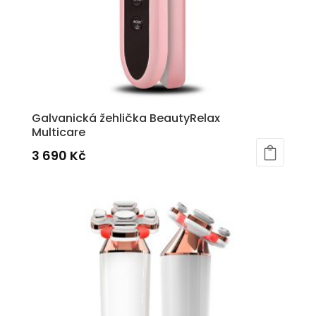
Galvanická žehlička BeautyRelax
Multicare
3 690
Kč