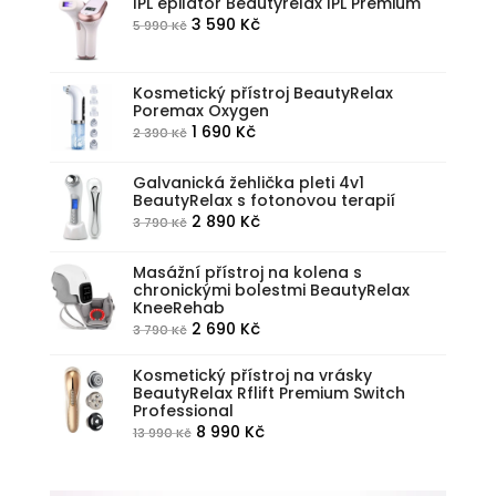
byla:
je:
IPL epilátor Beautyrelax IPL Premium
Původní
Aktuální
3 590
Kč
5 990
Kč
5
3
cena
cena
590 Kč.
990 Kč.
byla:
je:
Kosmetický přístroj BeautyRelax
5
3
Poremax Oxygen
990 Kč.
590 Kč.
Původní
Aktuální
1 690
Kč
2 390
Kč
cena
cena
byla:
je:
Galvanická žehlička pleti 4v1
BeautyRelax s fotonovou terapií
2
1
Původní
Aktuální
2 890
Kč
3 790
Kč
390 Kč.
690 Kč.
cena
cena
byla:
je:
Masážní přístroj na kolena s
chronickými bolestmi BeautyRelax
3
2
KneeRehab
790 Kč.
890 Kč.
Původní
Aktuální
2 690
Kč
3 790
Kč
cena
cena
Kosmetický přístroj na vrásky
byla:
je:
BeautyRelax Rflift Premium Switch
3
2
Professional
790 Kč.
690 Kč.
Původní
Aktuální
8 990
Kč
13 990
Kč
cena
cena
byla:
je: