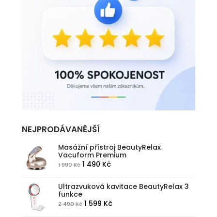
NEJPRODÁVANĚJŠÍ
Masážní přístroj BeautyRelax
Vacuform Premium
Původní
Aktuální
1 490
Kč
1 990
Kč
cena
cena
byla:
je:
Ultrazvuková kavitace BeautyRelax 3
funkce
1
1
Původní
Aktuální
1 599
Kč
2 490
Kč
990 Kč.
490 Kč.
cena
cena