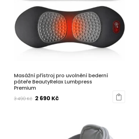
Masážní přístroj pro uvolnění bederní
páteře BeautyRelax Lumbpress
Premium
Původní
Aktuální
2 690
Kč
3 490
Kč
cena
cena
byla:
je:
3
2
490 Kč.
690 Kč.