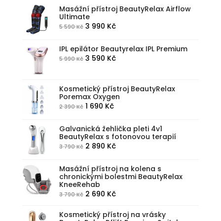
byla:
je:
Masážní přístroj BeautyRelax Airflow
Ultimate
2
1
Původní
Aktuální
3 990
Kč
5 590
Kč
490 Kč.
599 Kč.
cena
cena
byla:
je:
IPL epilátor Beautyrelax IPL Premium
Původní
Aktuální
3 590
Kč
5 990
Kč
5
3
cena
cena
590 Kč.
990 Kč.
byla:
je:
Kosmetický přístroj BeautyRelax
5
3
Poremax Oxygen
990 Kč.
590 Kč.
Původní
Aktuální
1 690
Kč
2 390
Kč
cena
cena
byla:
je:
Galvanická žehlička pleti 4v1
BeautyRelax s fotonovou terapií
2
1
Původní
Aktuální
2 890
Kč
3 790
Kč
390 Kč.
690 Kč.
cena
cena
byla:
je:
Masážní přístroj na kolena s
chronickými bolestmi BeautyRelax
3
2
KneeRehab
790 Kč.
890 Kč.
Původní
Aktuální
2 690
Kč
3 790
Kč
cena
cena
Kosmetický přístroj na vrásky
byla:
je: