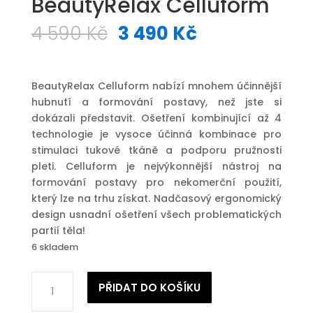
BeautyRelax Celluform
Původní
Aktuální
4 590
Kč
3 490
Kč
cena
cena
byla:
je:
4
3
BeautyRelax Celluform nabízí mnohem účinnější
590 Kč.
490 Kč.
hubnutí a formování postavy, než jste si
dokázali představit. Ošetření kombinující až 4
technologie je vysoce účinná kombinace pro
stimulaci tukové tkáně a podporu pružnosti
pleti. Celluform je nejvýkonnější nástroj na
formování postavy pro nekomerční použití,
který lze na trhu získat. Nadčasový ergonomický
design usnadní ošetření všech problematických
partií těla!
6 skladem
Masážní
PŘIDAT DO KOŠÍKU
přístroj
BeautyRelax