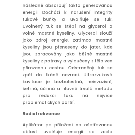
následně absorbují takto generovanou
energii. Dochází k narušení integrity
tukové buňky a uvolňuje se tuk.
Uvolněný tuk se štěpí na glycerol a
volné mastné kyseliny. Glycerol slouží
jako zdroj energie, zatímco mastné
kyseliny jsou přeneseny do jater, kde
jsou zpracovány jako běžné mastné
kyseliny z potravy a vyloučeny z těla ven
přirozenou cestou. Odstraněný tuk se
zpět do tkáně nevrací. Ultrazvuková
kavitace je bezbolestná, neinvazivní,
šetrná, účinná a hlavně trvalá metoda
pro redukci tuku na nejvíce
problematických partií.
Radiofrekvence
Aplikátor po přiložení na ošetřovanou
oblast uvolňuje energii se zcela