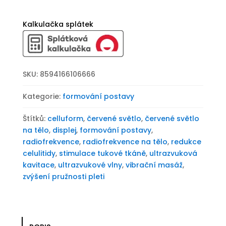
Celluform
množství
Kalkulačka splátek
SKU:
8594166106666
Kategorie:
formování postavy
Štítků:
celluform
,
červené světlo
,
červené světlo
na tělo
,
displej
,
formování postavy
,
radiofrekvence
,
radiofrekvence na tělo
,
redukce
celulitidy
,
stimulace tukové tkáně
,
ultrazvuková
kavitace
,
ultrazvukové vlny
,
vibrační masáž
,
zvýšení pružnosti pleti