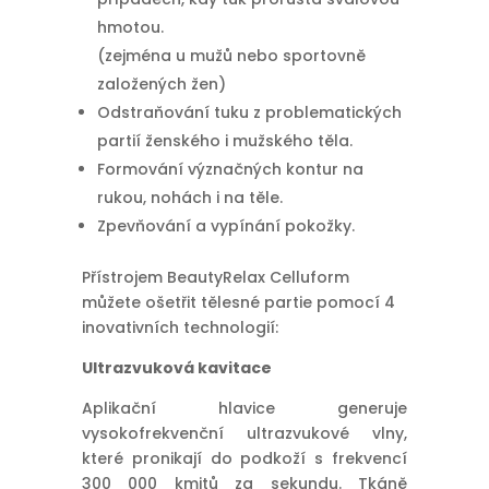
hmotou.
(zejména u mužů nebo sportovně
založených žen)
Odstraňování tuku z problematických
partií ženského i mužského těla.
Formování význačných kontur na
rukou, nohách i na těle.
Zpevňování a vypínání pokožky.
Přístrojem BeautyRelax Celluform
můžete ošetřit tělesné partie pomocí 4
inovativních technologií:
Ultrazvuková kavitace
Aplikační hlavice generuje
vysokofrekvenční ultrazvukové vlny,
které pronikají do podkoží s frekvencí
300 000 kmitů za sekundu. Tkáně