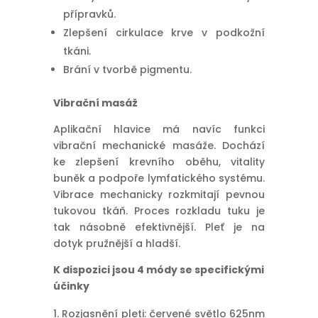
přípravků.
Zlepšení cirkulace krve v podkožní
tkáni.
Brání v tvorbě pigmentu.
Vibrační masáž
Aplikační hlavice má navíc funkci
vibrační mechanické masáže. Dochází
ke zlepšení krevního oběhu, vitality
buněk a podpoře lymfatického systému.
Vibrace mechanicky rozkmitají pevnou
tukovou tkáň. Proces rozkladu tuku je
tak násobně efektivnější. Pleť je na
dotyk pružnější a hladší.
K dispozici jsou 4 módy se specifickými
účinky
Rozjasnění pleti: červené světlo 625nm