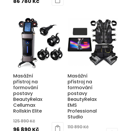
cena
Aktuální
86 780
Kč
byla:
cena
byla:
cena
198
je:
129
je:
000 Kč.
139
280 Kč.
86
890 Kč.
780 Kč.
Masážní
Masážní
přístroj na
přístroj na
formování
formování
postavy
postavy
BeautyRelax
BeautyRelax
Cellumax
EMS
Rollskin Elite
Professional
Studio
Původní
125 890
Kč
Původní
110 890
Kč
cena
Aktuální
96 890
Kč