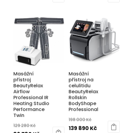
byla:
cena
byla:
cena
399
je:
129
je:
890 Kč.
298
280 Kč.
86
890 Kč.
780 Kč.
Masážní
Masážní
přístroj
přístroj na
BeautyRelax
celulitidu
Airflow
BeautyRelax
Professional IR
Rollskin
Heating Studio
BodyShape
Performance
Professional
Twin
Původní
198 000
Kč
Původní
129 280
Kč
cena
Aktuální
139 890
Kč