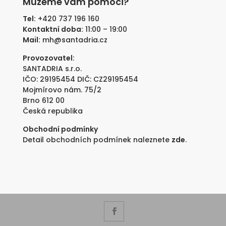
Můžeme vám pomoci?
890 Kč.
890 Kč.
Tel:
+420 737 196 160
Kontaktní doba:
11:00 – 19:00
Mail:
mh@santadria.cz
Provozovatel:
SANTADRIA s.r.o.
IČO: 29195454 DIČ: CZ29195454
Mojmírovo nám. 75/2
Brno 612 00
Česká republika
Obchodní podmínky
Detail obchodních podmínek naleznete
zde
.