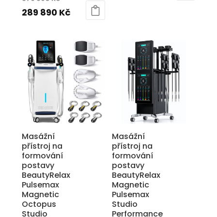
byla:
cena
cena
Aktuální
289 890
Kč
4
je:
byla:
cena
890 Kč.
3
376
je:
490 Kč.
890 Kč.
289
890 Kč.
Masážní
Masážní
přístroj na
přístroj na
formování
formování
postavy
postavy
BeautyRelax
BeautyRelax
Pulsemax
Magnetic
Magnetic
Pulsemax
Octopus
Studio
Studio
Performance