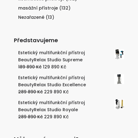
masážní přístroje
(132)
Nezařazené
(13)
Představujeme
Estetický multifunkční přístroj
BeautyRelax Studio Supreme
Původní
Aktuální
189 890
Kč
129 890
Kč
cena
cena
Estetický multifunkční přístroj
byla:
je:
BeautyRelax Studio Excellence
189
129
Původní
Aktuální
289 890
Kč
229 890
Kč
890 Kč.
890 Kč.
cena
cena
Estetický multifunkční přístroj
byla:
je:
BeautyRelax Studio Royale
289
229
Původní
Aktuální
289 890
Kč
229 890
Kč
890 Kč.
890 Kč.
cena
cena
byla:
je:
289
229