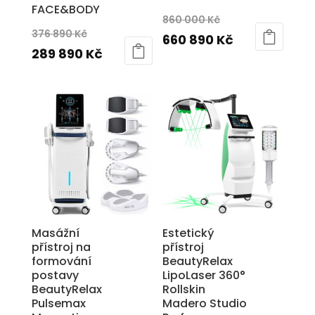
FACE&BODY
Původní
860 000
Kč
Původní
376 890
Kč
cena
Aktuální
660 890
Kč
cena
Aktuální
289 890
Kč
byla:
cena
byla:
cena
860
je:
376
je:
000 Kč.
660
890 Kč.
289
890 Kč.
890 Kč.
Masážní
Estetický
přístroj na
přístroj
formování
BeautyRelax
postavy
LipoLaser 360°
BeautyRelax
Rollskin
Pulsemax
Madero Studio