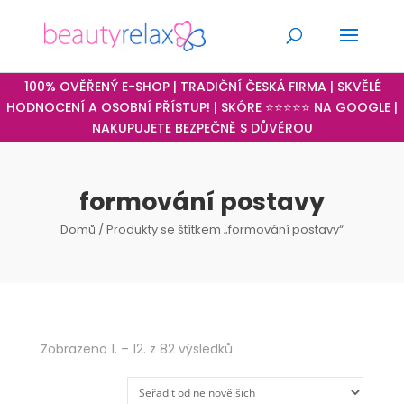
100% OVĚŘENÝ E-SHOP | TRADIČNÍ ČESKÁ FIRMA | SKVĚLÉ
HODNOCENÍ A OSOBNÍ PŘÍSTUP! | SKÓRE ⭐⭐⭐⭐⭐ NA GOOGLE |
NAKUPUJETE BEZPEČNĚ S DŮVĚROU
formování postavy
Domů
/ Produkty se štítkem „formování postavy“
Seřazeno
Zobrazeno 1. – 12. z 82 výsledků
od
nejnovějších