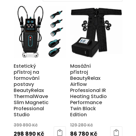
Estetický
Masážní
přístroj na
přístroj
formování
BeautyRelax
postavy
Airflow
BeautyRelax
Professional IR
ThermalWave
Heating Studio
Slim Magnetic
Performance
Professional
Twin Black
Studio
Edition
Původní
Původní
399 890
Kč
129 280
Kč
cena
Aktuální
cena
Aktuální
298 890
Kč
86 780
Kč