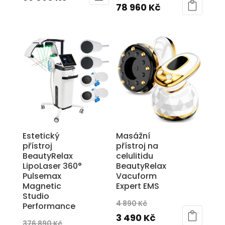
cena
Aktuální
78 960
Kč
byla:
cena
byla:
cena
125
je:
110
je:
890 Kč.
96
890 Kč.
78
890 Kč.
960 Kč.
Estetický
Masážní
přístroj
přístroj na
BeautyRelax
celulitidu
LipoLaser 360°
BeautyRelax
Pulsemax
Vacuform
Magnetic
Expert EMS
Studio
Původní
4 890
Kč
Performance
cena
Aktuální
3 490
Kč
Původní
376 890
Kč