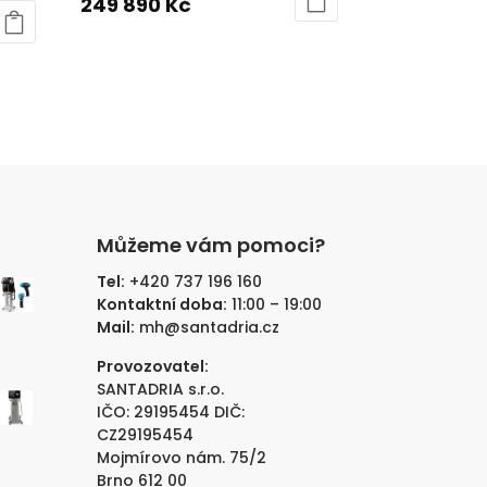
cena
Aktuální
249 890
Kč
byla:
cena
350
je:
000 Kč.
249
890 Kč.
Můžeme vám pomoci?
Tel:
+420 737 196 160
Kontaktní doba:
11:00 – 19:00
Mail:
mh@santadria.cz
uální
Provozovatel:
na
SANTADRIA s.r.o.
IČO: 29195454 DIČ:
CZ29195454
Mojmírovo nám. 75/2
 Kč.
tuální
Brno 612 00