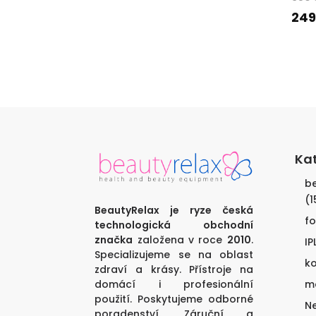
cena
cena
249
byla:
je:
179
98
890 Kč.
690 Kč.
Ka
be
(1
BeautyRelax je ryze česká
f
technologická obchodní
značka
založena v roce
2010
.
IP
Specializujeme se na oblast
ko
zdraví a krásy. Přístroje na
domácí i profesionální
ma
použití. Poskytujeme odborné
N
poradenství. Záruční a