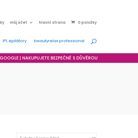
ky
můj účet
hlavní strana
0 položky
IPL epilátory
beautyrelax professional
A GOOGLE | NAKUPUJETE BEZPEČNĚ S DŮVĚROU