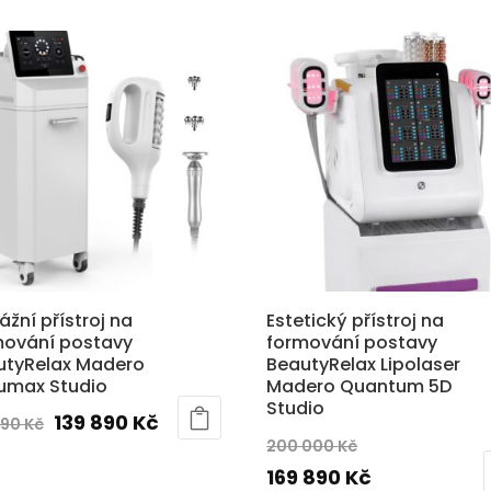
byla:
je:
byla:
je:
6
4
198
13
690 Kč.
990 Kč.
890 Kč.
89
žní přístroj na
Estetický přístroj na
mování postavy
formování postavy
utyRelax Madero
BeautyRelax Lipolaser
lumax Studio
Madero Quantum 5D
Studio
Původní
Aktuální
139 890
Kč
890
Kč
Původní
200 000
Kč
cena
cena
cena
Aktuální
169 890
Kč
byla:
je: