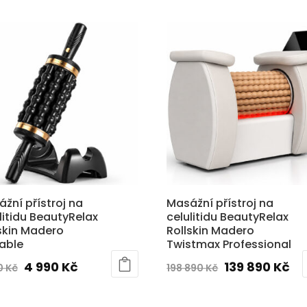
žní přístroj na
Masážní přístroj na
litidu BeautyRelax
celulitidu BeautyRelax
skin Madero
Rollskin Madero
able
Twistmax Professional
Původní
Aktuální
Původní
Ak
4 990
Kč
139 890
Kč
0
Kč
198 890
Kč
cena
cena
cena
ce