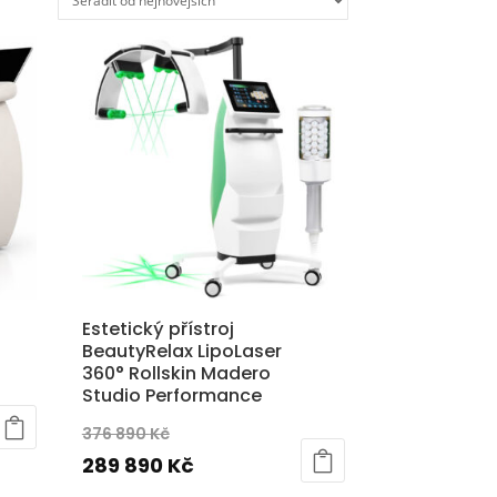
Estetický přístroj
BeautyRelax LipoLaser
360° Rollskin Madero
Studio Performance
tuální
Původní
376 890
Kč
na
cena
Aktuální
289 890
Kč