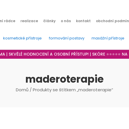
ní rádce
realizace
články
o nás
kontakt
obchodní podmín
kosmetické přístroje
formování postavy
masážní přístroje
RMA | SKVĚLÉ HODNOCENÍ A OSOBNÍ PŘÍSTUP! | SKÓRE ⭐⭐⭐⭐⭐ N
maderoterapie
Domů
/ Produkty se štítkem „maderoterapie“