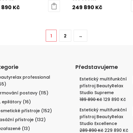
cena
Aktuální
cena
Aktuální
 890
Kč
249 890
Kč
byla:
cena
byla:
cena
350
je:
350
je:
000 Kč.
249
000 Kč.
249
1
2
→
890 Kč.
890 Kč.
tegorie
Představujeme
autyrelax professional
Estetický multifunkční
55)
přístroj BeautyRelax
Studio Supreme
ormování postavy
(115)
Původní
Akt
189 890
Kč
129 890
Kč
L epilátory
(16)
cena
ce
Estetický multifunkční
smetické přístroje
(152)
byla:
je:
přístroj BeautyRelax
sážní přístroje
(132)
189
129
Studio Excellence
890 Kč.
890
ezařazené
(13)
Původní
Ak
289 890
Kč
229 890
Kč