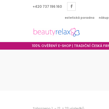
+420 737 196 160
estetická poradna
nákup
100% OVĚŘENÝ E-SHOP | TRADIČNÍ ČESKÁ FI
Seřazeno
Zobrazeno 1. – 12. z 23 výsledků