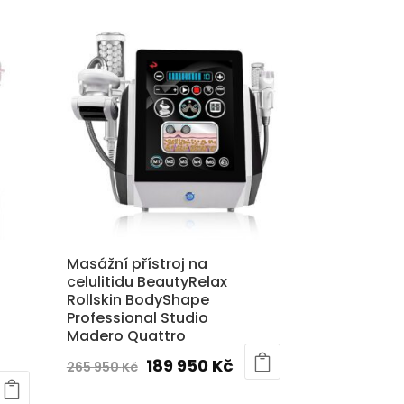
byla:
cena
9
376
je:
0 Kč.
890 Kč.
289
890 Kč.
Masážní přístroj na
celulitidu BeautyRelax
Rollskin BodyShape
Professional Studio
Madero Quattro
Původní
Aktuální
189 950
Kč
265 950
Kč
cena
cena