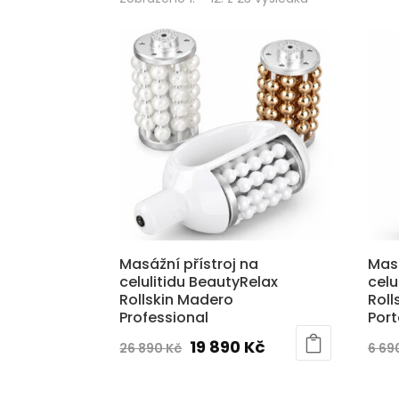
od
nejnovějších
Masážní přístroj na
Masá
celulitidu BeautyRelax
celu
Rollskin Madero
Roll
Professional
Port
Původní
Aktuální
19 890
Kč
26 890
Kč
6 69
cena
cena