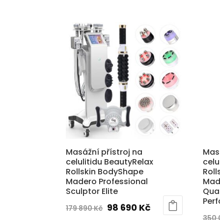
126
89
890 Kč.
890 Kč.
Masážní přístroj na
Masá
celulitidu BeautyRelax
celu
Rollskin BodyShape
Roll
Madero Professional
Mad
Sculptor Elite
Quat
Per
Původní
Aktuální
98 690
Kč
179 890
Kč
350