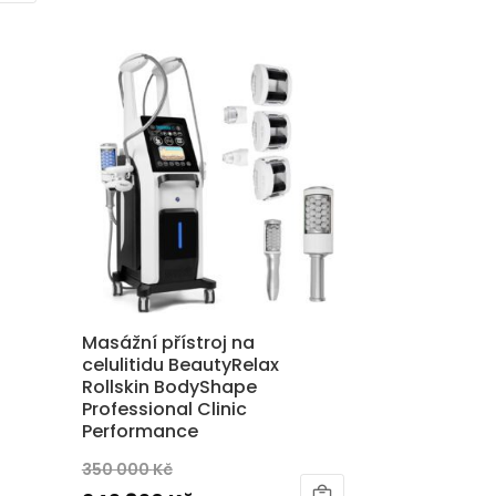
byla:
je:
265
189
950 Kč.
950 Kč.
Masážní přístroj na
celulitidu BeautyRelax
Rollskin BodyShape
Professional Clinic
Performance
Původní
350 000
Kč