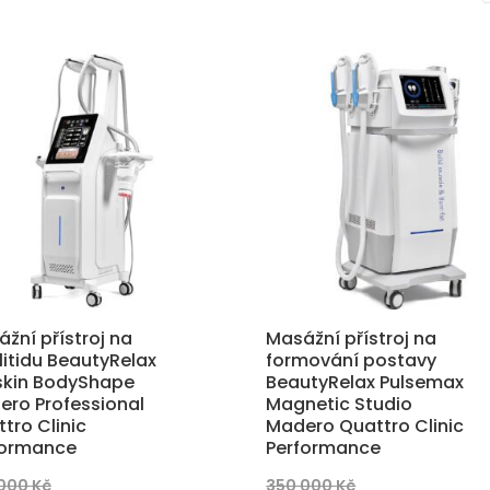
byla:
cena
189
139
200
je:
890 Kč.
890 Kč.
000 Kč.
169
890 Kč.
žní přístroj na
Masážní přístroj na
litidu BeautyRelax
formování postavy
skin BodyShape
BeautyRelax Pulsemax
ero Professional
Magnetic Studio
tro Clinic
Madero Quattro Clinic
formance
Performance
Původní
Původní
 000
Kč
350 000
Kč