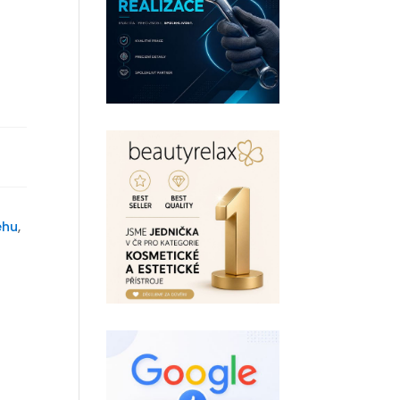
ěhu
,