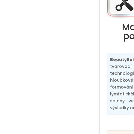
Ma
po
BeautyRel
tvarovací
technologi
hloubkové 
formování
lymfatick
salony, w
výsledky n