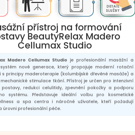
sážní přístroj na formování
stavy BeautyRelax Madero
Cellumax Studio
ax Madero Cellumax Studio
je profesionální masážní a
 systém nové generace, který propojuje moderní rotační
i s principy maderoterapie (kolumbijské dřevěné masáže) a
mechanické stimulace tkání. Přístroj je určen pro intenzivní
 postavy, redukci celulitidy, zpevnění pokožky a podporu
ého systému. Představuje ideální volbu pro kosmetické
ellness a spa centra i náročné uživatele, kteří požadují
a úrovni profesionální péče.