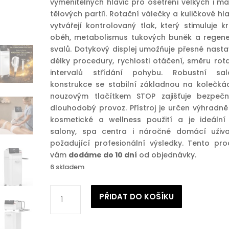
vyměnitelných hlavic pro ošetření velkých i ma
tělových partií. Rotační válečky a kuličkové hl
vytvářejí kontrolovaný tlak, který stimuluje k
oběh, metabolismus tukových buněk a regene
svalů. Dotykový displej umožňuje přesné nasta
délky procedury, rychlosti otáčení, směru rota
intervalů střídání pohybu. Robustní sal
konstrukce se stabilní základnou na kolečká
nouzovým tlačítkem STOP zajišťuje bezpeč
dlouhodobý provoz. Přístroj je určen výhradně
kosmetické a wellness použití a je ideální
salony, spa centra i náročné domácí uživa
požadující profesionální výsledky. Tento pro
vám
dodáme do 10 dní
od objednávky.
6 skladem
Masážní
PŘIDAT DO KOŠÍKU
přístroj
na
formování