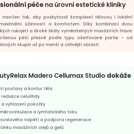
sionální péče
na úrovni estetické kliniky
yl navržen tak, aby poskytoval komplexní tělovou i lokální
aximální účinností a komfortem. Díky kombinaci dvou
ých rukojetí a široké škály vyměnitelných masážních hlavic
cílenou péči přesně podle typu ošetřované partie – od
lových skupin až po menší a citlivější oblasti.
utyRelax Madero Cellumax Studio
dokáže
í postavy a kontur těla
redukce celulitidy
 a vyhlazení pokožky
 mikrocirkulace a lymfatického toku
 svalového napětí a podpora regenerace
účinku masážních olejů a gelů