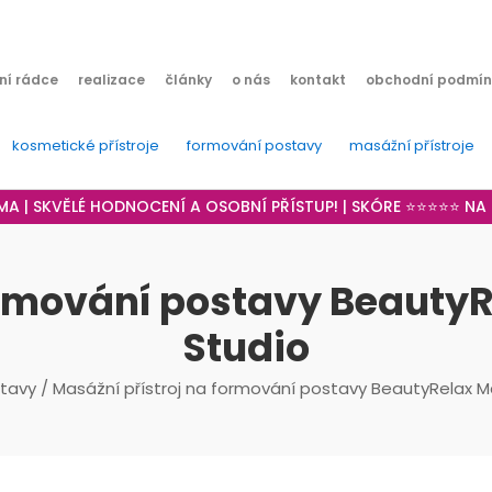
ní rádce
realizace
články
o nás
kontakt
obchodní podmín
kosmetické přístroje
formování postavy
masážní přístroje
RMA | SKVĚLÉ HODNOCENÍ A OSOBNÍ PŘÍSTUP! | SKÓRE ⭐⭐⭐⭐⭐ N
formování postavy Beauty
Studio
tavy
/ Masážní přístroj na formování postavy BeautyRelax 