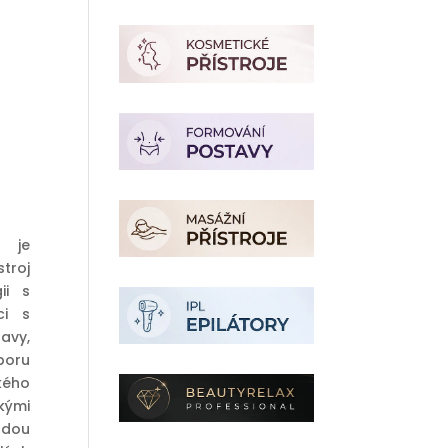
ální
a
 je
Kč.
troj
ii s
ci s
avy,
poru
kého
ými
dou