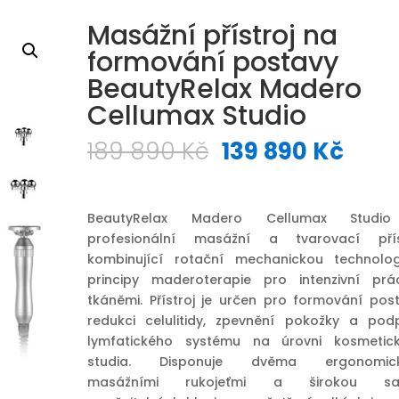
Masážní přístroj na
formování postavy
BeautyRelax Madero
Cellumax Studio
Původní
Aktu
189 890
Kč
139 890
Kč
cena
cen
byla:
je:
189
139
BeautyRelax Madero Cellumax Studio
890 Kč.
890 
profesionální masážní a tvarovací přís
kombinující rotační mechanickou technolog
principy maderoterapie pro intenzivní prá
tkáněmi. Přístroj je určen pro formování post
redukci celulitidy, zpevnění pokožky a pod
lymfatického systému na úrovni kosmetic
studia. Disponuje dvěma ergonomick
masážními rukojeťmi a širokou sa