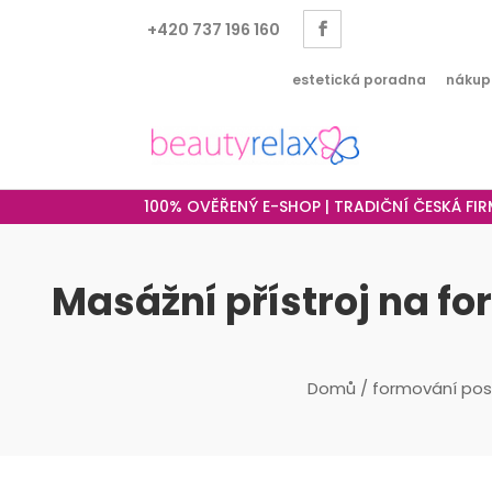
+420 737 196 160
estetická poradna
nákup
100% OVĚŘENÝ E-SHOP | TRADIČNÍ ČESKÁ FI
Masážní přístroj na 
Domů
/
formování pos