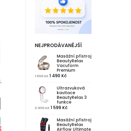
NEJPRODÁVANĚJŠÍ
Masážní přístroj
BeautyRelax
Vacuform
Premium
Původní
Aktuální
1 490
Kč
1 990
Kč
,
cena
cena
Ultrazvuková
byla:
je:
kavitace
1
1
BeautyRelax 3
funkce
990 Kč.
490 Kč.
Původní
Aktuální
1 599
Kč
2 490
Kč
cena
cena
Masážní přístroj
byla:
je:
BeautyRelax
2
1
Airflow Ultimate