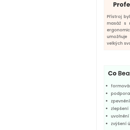
Profe
Přístroj b
masáž s m
ergonomick
umožňuje 
velkých sva
Co
Bea
formován
podpora 
zpevnění
zlepšení
uvolnění
zvýšení 