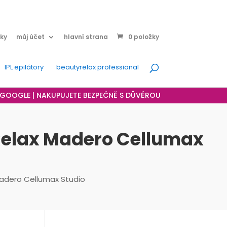
ky
můj účet
hlavní strana
0 položky
IPL epilátory
beautyrelax professional
A GOOGLE | NAKUPUJETE BEZPEČNĚ S DŮVĚROU
Relax Madero Cellumax
Madero Cellumax Studio