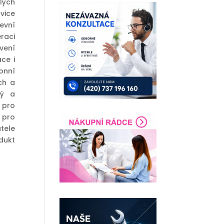
lých
avice
revní
raci
vení
ce i
onní
ch a
ný a
 pro
 pro
tele
dukt