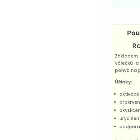
Pou
Ro
Základem 
válečků a
pohyb na p
Účinky:
aktivace
prokrven
okysličen
urychlen
podpora 