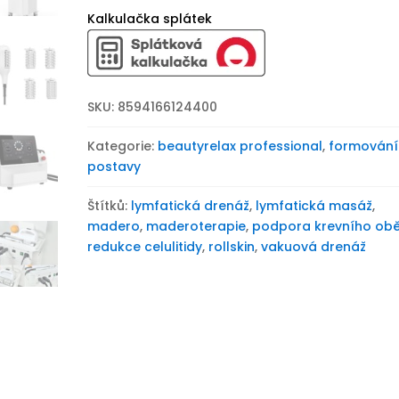
postavy
Kalkulačka splátek
BeautyRelax
Madero
Cellumax
Studio
SKU:
8594166124400
množství
Kategorie:
beautyrelax professional
,
formování
postavy
Štítků:
lymfatická drenáž
,
lymfatická masáž
,
madero
,
maderoterapie
,
podpora krevního ob
redukce celulitidy
,
rollskin
,
vakuová drenáž