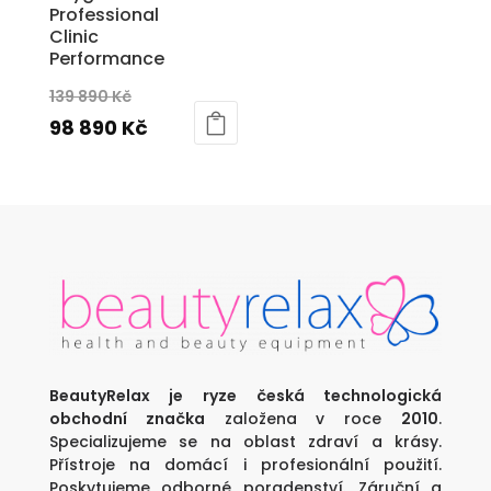
Professional
Clinic
Performance
Původní
139 890
Kč
cena
Aktuální
98 890
Kč
byla:
cena
139
je:
890 Kč.
98
890 Kč.
BeautyRelax je ryze česká technologická
obchodní značka
založena v roce
2010
.
Specializujeme se na oblast zdraví a krásy.
Přístroje na domácí i profesionální použití.
Poskytujeme odborné poradenství. Záruční a