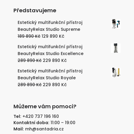
Představujeme
Estetický multifunkční přístroj
BeautyRelax Studio Supreme
Původní
Aktuální
189 890
Kč
129 890
Kč
cena
cena
Estetický multifunkční přístroj
byla:
je:
BeautyRelax Studio Excellence
189
129
Původní
Aktuální
289 890
Kč
229 890
Kč
890 Kč.
890 Kč.
cena
cena
Estetický multifunkční přístroj
byla:
je:
BeautyRelax Studio Royale
289
229
Původní
Aktuální
289 890
Kč
229 890
Kč
890 Kč.
890 Kč.
cena
cena
byla:
je:
289
229
Můžeme vám pomoci?
890 Kč.
890 Kč.
Tel:
+420 737 196 160
Kontaktní doba:
11:00 – 19:00
Mail:
mh@santadria.cz