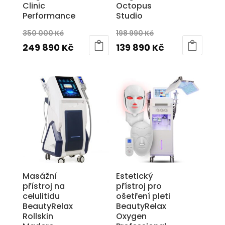
Clinic
Octopus
Performance
Studio
Původní
Původní
350 000
Kč
198 990
Kč
cena
Aktuální
cena
Aktuální
249 890
Kč
139 890
Kč
byla:
cena
byla:
cena
350
je:
198
je:
000 Kč.
249
990 Kč.
139
890 Kč.
890 Kč.
Masážní
Estetický
přístroj na
přístroj pro
celulitidu
ošetření pleti
BeautyRelax
BeautyRelax
Rollskin
Oxygen