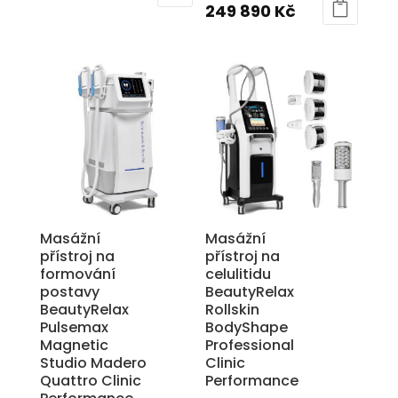
cena
Aktuální
249 890
Kč
byla:
cena
byla:
cena
198
je:
350
je:
990 Kč.
139
000 Kč.
249
890 Kč.
890 Kč.
Masážní
Masážní
přístroj na
přístroj na
formování
celulitidu
postavy
BeautyRelax
BeautyRelax
Rollskin
Pulsemax
BodyShape
Magnetic
Professional
Studio Madero
Clinic
Quattro Clinic
Performance