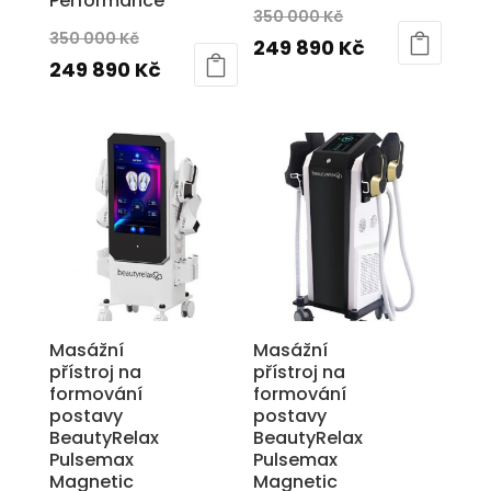
Performance
Původní
350 000
Kč
Původní
350 000
Kč
cena
Aktuální
249 890
Kč
cena
Aktuální
249 890
Kč
byla:
cena
byla:
cena
350
je:
350
je:
000 Kč.
249
000 Kč.
249
890 Kč.
890 Kč.
Masážní
Masážní
přístroj na
přístroj na
formování
formování
postavy
postavy
BeautyRelax
BeautyRelax
Pulsemax
Pulsemax
Magnetic
Magnetic