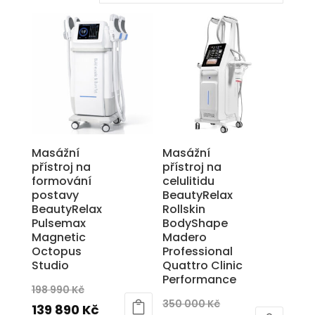
Masážní
Masážní
přístroj na
přístroj na
formování
celulitidu
postavy
BeautyRelax
BeautyRelax
Rollskin
Pulsemax
BodyShape
Magnetic
Madero
Octopus
Professional
Studio
Quattro Clinic
Performance
Původní
198 990
Kč
Původní
350 000
Kč
cena
Aktuální
139 890
Kč