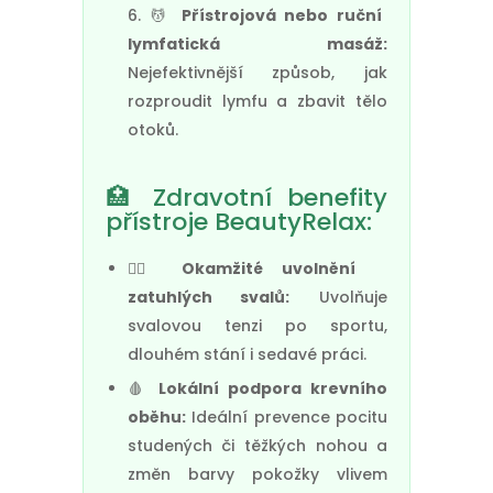
💆
Přístrojová nebo ruční
lymfatická masáž:
Nejefektivnější způsob, jak
rozproudit lymfu a zbavit tělo
otoků.
🏥 Zdravotní benefity
přístroje BeautyRelax:
🏃‍♂️
Okamžité uvolnění
zatuhlých svalů:
Uvolňuje
svalovou tenzi po sportu,
dlouhém stání i sedavé práci.
🩸
Lokální podpora krevního
oběhu:
Ideální prevence pocitu
studených či těžkých nohou a
změn barvy pokožky vlivem