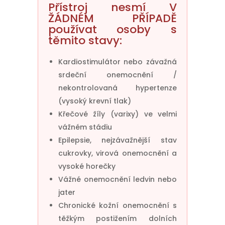
Přístroj nesmí V
ŽÁDNÉM PŘÍPADĚ
používat osoby s
těmito stavy:
Kardiostimulátor nebo závažná
srdeční onemocnění /
nekontrolovaná hypertenze
(vysoký krevní tlak)
Křečové žíly (varixy) ve velmi
vážném stádiu
Epilepsie, nejzávažnější stav
cukrovky, virová onemocnění a
vysoké horečky
Vážné onemocnění ledvin nebo
jater
Chronické kožní onemocnění s
těžkým postižením dolních