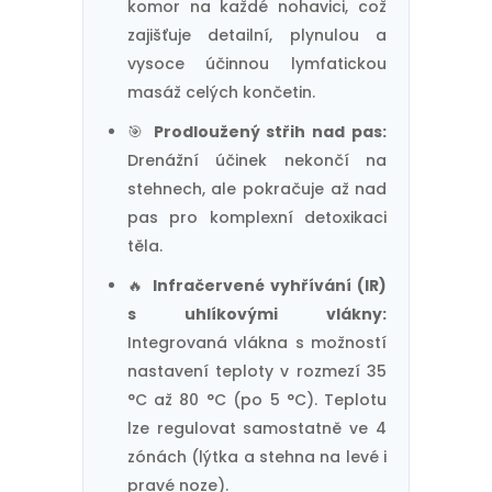
komor na každé nohavici, což
zajišťuje detailní, plynulou a
vysoce účinnou lymfatickou
masáž celých končetin.
🎯
Prodloužený střih nad pas:
Drenážní účinek nekončí na
stehnech, ale pokračuje až nad
pas pro komplexní detoxikaci
těla.
🔥
Infračervené vyhřívání (IR)
s uhlíkovými vlákny:
Integrovaná vlákna s možností
nastavení teploty v rozmezí 35
°C až 80 °C (po 5 °C). Teplotu
lze regulovat samostatně ve 4
zónách (lýtka a stehna na levé i
pravé noze).