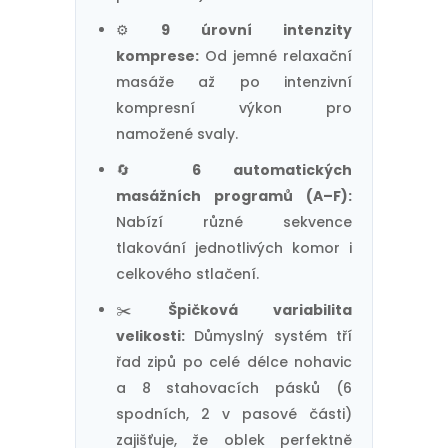
⚙️
9 úrovní intenzity
komprese:
Od jemné relaxační
masáže až po intenzivní
kompresní výkon pro
namožené svaly.
🔄
6 automatických
masážních programů (A–F):
Nabízí různé sekvence
tlakování jednotlivých komor i
celkového stlačení.
✂️
Špičková variabilita
velikosti:
Důmyslný systém tří
řad zipů po celé délce nohavic
a 8 stahovacích pásků (6
spodních, 2 v pasové části)
zajišťuje, že oblek perfektně