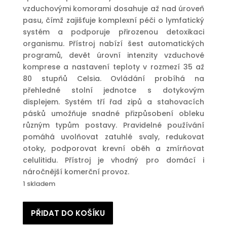
vzduchovými komorami dosahuje až nad úroveň
pasu, čímž zajišťuje komplexní péči o lymfatický
systém a podporuje přirozenou detoxikaci
organismu. Přístroj nabízí šest automatických
programů, devět úrovní intenzity vzduchové
komprese a nastavení teploty v rozmezí 35 až
80 stupňů Celsia. Ovládání probíhá na
přehledné stolní jednotce s dotykovým
displejem. Systém tří řad zipů a stahovacích
pásků umožňuje snadné přizpůsobení obleku
různým typům postavy. Pravidelné používání
pomáhá uvolňovat zatuhlé svaly, redukovat
otoky, podporovat krevní oběh a zmírňovat
celulitidu. Přístroj je vhodný pro domácí i
náročnější komerční provoz.
1 skladem
Masážní
PŘIDAT DO KOŠÍKU
přístroj