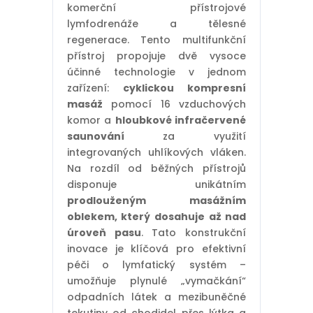
komerční přístrojové
lymfodrenáže a tělesné
regenerace. Tento multifunkční
přístroj propojuje dvě vysoce
účinné technologie v jednom
zařízení:
cyklickou kompresní
masáž
pomocí 16 vzduchových
komor a
hloubkové infračervené
saunování
za využití
integrovaných uhlíkových vláken.
Na rozdíl od běžných přístrojů
disponuje unikátním
prodlouženým masážním
oblekem, který dosahuje až nad
úroveň pasu
. Tato konstrukční
inovace je klíčová pro efektivní
péči o lymfatický systém –
umožňuje plynulé „vymačkání“
odpadních látek a mezibuněčné