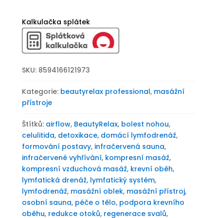
BeautyRelax
Airflow
Kalkulačka splátek
Professional
IR
Heating
množství
SKU:
8594166121973
Kategorie:
beautyrelax professional
,
masážní
přístroje
Štítků:
airflow
,
BeautyRelax
,
bolest nohou
,
celulitida
,
detoxikace
,
domácí lymfodrenáž
,
formování postavy
,
infračervená sauna
,
infračervené vyhřívání
,
kompresní masáž
,
kompresní vzduchová masáž
,
krevní oběh
,
lymfatická drenáž
,
lymfatický systém
,
lymfodrenáž
,
masážní oblek
,
masážní přístroj
,
osobní sauna
,
péče o tělo
,
podpora krevního
oběhu
,
redukce otoků
,
regenerace svalů
,