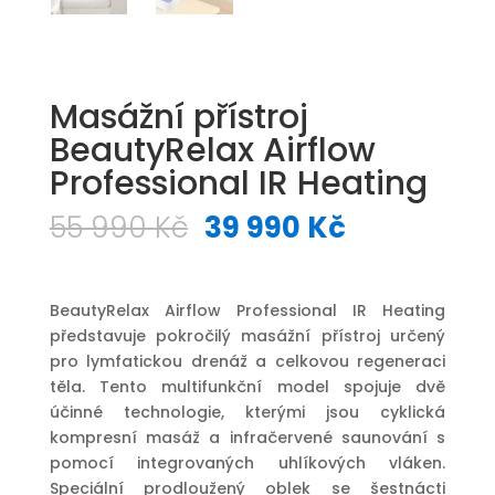
Masážní přístroj
BeautyRelax Airflow
Professional IR Heating
Původní
Aktuální
55 990
Kč
39 990
Kč
cena
cena
byla:
je:
55
39
BeautyRelax Airflow Professional IR Heating
990 Kč.
990 Kč.
představuje pokročilý masážní přístroj určený
pro lymfatickou drenáž a celkovou regeneraci
těla. Tento multifunkční model spojuje dvě
účinné technologie, kterými jsou cyklická
kompresní masáž a infračervené saunování s
pomocí integrovaných uhlíkových vláken.
Speciální prodloužený oblek se šestnácti