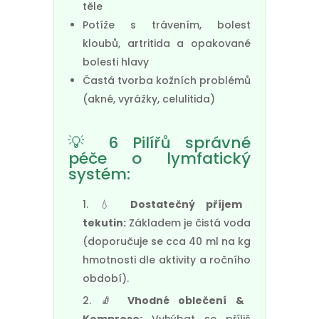
těle
Potíže s trávením, bolest
kloubů, artritida a opakované
bolesti hlavy
Častá tvorba kožních problémů
(akné, vyrážky, celulitida)
💡 6 Pilířů správné
péče o lymfatický
systém:
💧
Dostatečný příjem
tekutin:
Základem je čistá voda
(doporučuje se cca 40 ml na kg
hmotnosti dle aktivity a ročního
období).
🧦
Vhodné oblečení &