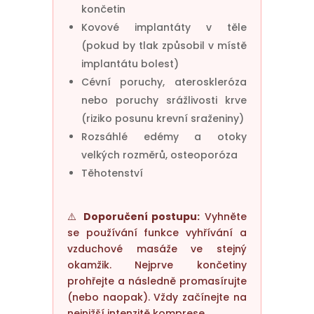
končetin
Kovové implantáty v těle
(pokud by tlak způsobil v místě
implantátu bolest)
Cévní poruchy, ateroskleróza
nebo poruchy srážlivosti krve
(riziko posunu krevní sraženiny)
Rozsáhlé edémy a otoky
velkých rozměrů, osteoporóza
Těhotenství
⚠️
Doporučení postupu:
Vyhněte
se používání funkce vyhřívání a
vzduchové masáže ve stejný
okamžik. Nejprve končetiny
prohřejte a následně promasírujte
(nebo naopak). Vždy začínejte na
nejnižší intenzitě komprese.