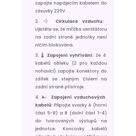
zapojte napájecím kabelem do
zásuvky 220V.
💨
Cirkulace vzduchu:
Ujistěte se, že mřížka ventilátoru
na zadní straně jednotky není
ničím blokována.
🌡️
Zapojení vyhřívání:
Ze 4
kabelů obleku (2 pro každou
nohavici) zapojte konektory do
zdířek se stejným číslem na
zadní straně přístroje.
🌬️
Zapojení vzduchových
kabelů:
Připojte svazky A (horní
část 5–8) a B (dolní část 1–4)
do tvarovaných výstupů na
jednotce. Koncovky kabelů