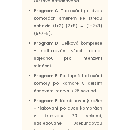
zůstává natlakovaná.
Program C:
Tlakování po dvou
komorách směrem ke středu
nohavic (1+2) (7+8) → (1+2+3)
(6+7+8).
Program D:
Celková komprese
– natlakování všech komor
najednou pro intenzivní
stlačení.
Program E:
Postupné tlakování
komory po komoře v delším
časovém intervalu 25 sekund.
Program F:
Kombinovaný režim
– tlakování po dvou komorách
v intervalu 20 sekund,
následované 10sekundovou