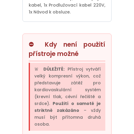
kabel, 1x Prodlužovací kabel 220V,
1x Návod k obsluze.
⛔ Kdy není použití
přístroje možné
🚨
DŮLEŽITÉ:
Přístroj vytváří
velký kompresní výkon, což
představuje zátěž pro
kardiovaskulární systém
(krevní tlak, cévní řečiště a
srdce).
Použití o samotě je
striktně zakázáno
– vždy
musí být přítomna druhá
osoba.