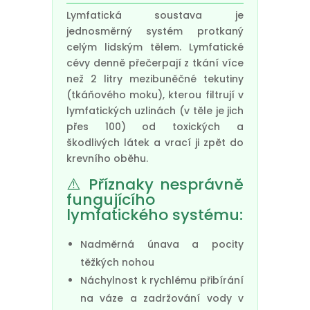
Lymfatická soustava je
jednosměrný systém protkaný
celým lidským tělem. Lymfatické
cévy denně přečerpají z tkání více
než 2 litry mezibuněčné tekutiny
(tkáňového moku), kterou filtrují v
lymfatických uzlinách (v těle je jich
přes 100) od toxických a
škodlivých látek a vrací ji zpět do
krevního oběhu.
⚠️ Příznaky nesprávně
fungujícího
lymfatického systému:
Nadměrná únava a pocity
těžkých nohou
Náchylnost k rychlému přibírání
na váze a zadržování vody v