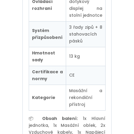
Ovládací
dotykový
rozhraní
displej na
stolní jednotce
3 řady zipů + 8
Systém
stahovacích
přizpůsobení
pásků
Hmotnost
13 kg
sady
Certifikace a
CE
normy
Masážní a
Kategorie
rekondiční
přístroj
📦
Obsah balení:
1x Hlavní
jednotka, 1x Masážní oblek, 2x
Vzduchové kabely, 1x Napájecí