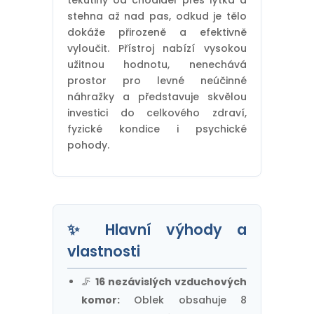
tekutiny od chodidel přes lýtka a
stehna až nad pas, odkud je tělo
dokáže přirozeně a efektivně
vyloučit. Přístroj nabízí vysokou
užitnou hodnotu, nenechává
prostor pro levné neúčinné
náhražky a představuje skvělou
investici do celkového zdraví,
fyzické kondice i psychické
pohody.
✨ Hlavní výhody a
vlastnosti
🦵
16 nezávislých vzduchových
komor:
Oblek obsahuje 8