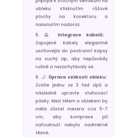
připojte k otočným ventilkům na
obleku stisknutím růžové
plochy na konektoru a
nasunutím nadoraz.
🦺
Integrace kabelů:
Zapojené kabely elegantně
uschovejte do postranní kapsy
na suchý zip, aby nepůsobily
rušivě a nezachytávaly se.
📐
Úprava velikosti obleku:
Zvolte jednu ze 3 řad zipů a
následně upravte stahovací
pásky. Mezi tělem a oblekem by
měla zůstat mezera cca 5–7
cm, aby komprese při
nafouknutí nebyla nadměrně
těsná.