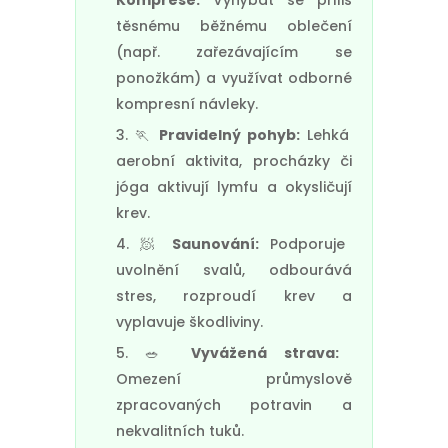
Komprese:
Vyhýbat se příliš
těsnému běžnému oblečení
(např. zařezávajícím se
ponožkám) a využívat odborné
kompresní návleky.
🏃
Pravidelný pohyb:
Lehká
aerobní aktivita, procházky či
jóga aktivují lymfu a okysličují
krev.
🧖
Saunování:
Podporuje
uvolnění svalů, odbourává
stres, rozproudí krev a
vyplavuje škodliviny.
🥗
Vyvážená strava:
Omezení průmyslově
zpracovaných potravin a
nekvalitních tuků.