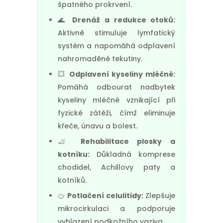
špatného prokrvení.
🌊
Drenáž a redukce otoků:
Aktivně stimuluje lymfatický
systém a napomáhá odplavení
nahromaděné tekutiny.
💥
Odplavení kyseliny mléčné:
Pomáhá odbourat nadbytek
kyseliny mléčné vznikající při
fyzické zátěži, čímž eliminuje
křeče, únavu a bolest.
🦶
Rehabilitace plosky a
kotníku:
Důkladná komprese
chodidel, Achillovy paty a
kotníků.
🍊
Potlačení celulitidy:
Zlepšuje
mikrocirkulaci a podporuje
vyhlazení podkožního vaziva.