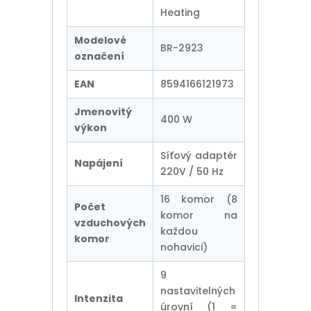
Heating
Modelové
BR-2923
označení
EAN
8594166121973
Jmenovitý
400 W
výkon
Síťový adaptér
Napájení
220V / 50 Hz
16 komor (8
Počet
komor na
vzduchových
každou
komor
nohavici)
9
nastavitelných
Intenzita
úrovní (1 =