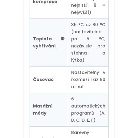
komprese
nejnižší, 9 =
nejvyšší)
35 °C až 80 °C
(nastavitelná
Teplota IR
po 5 °C,
vyhřívání
nezávisle pro
stehna a
lýtka)
Nastavitelný v
Časovač
rozmezí 1 až 90
minut
6
Masážní
automatických
módy
programů (A,
B, C, D, E, F)
Barevný