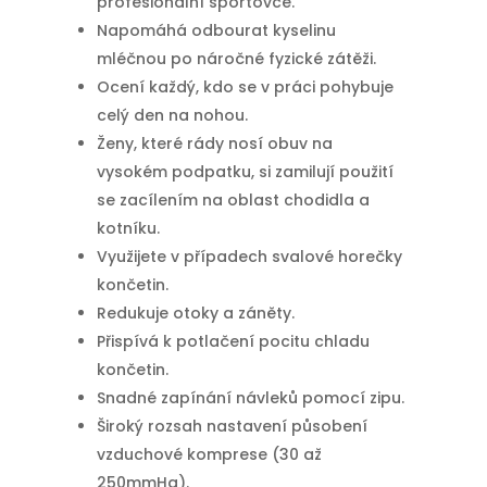
profesionální sportovce.
Napomáhá odbourat kyselinu
mléčnou po náročné fyzické zátěži.
Ocení každý, kdo se v práci pohybuje
celý den na nohou.
Ženy, které rády nosí obuv na
vysokém podpatku, si zamilují použití
se zacílením na oblast chodidla a
kotníku.
Využijete v případech svalové horečky
končetin.
Redukuje otoky a záněty.
Přispívá k potlačení pocitu chladu
končetin.
Snadné zapínání návleků pomocí zipu.
Široký rozsah nastavení působení
vzduchové komprese (30 až
250mmHg).