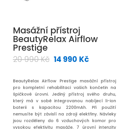
Masážní přístroj
BeautyRelax Airflow
Prestige
Původní
Aktuální
20 990
Kč
14 990
Kč
cena
cena
byla:
je:
20
14
BeautyRelax Airflow Prestige masážní přístroj
990 Kč.
990 Kč.
pro kompletní rehabilitaci vašich končetin na
špičkové úrovni. Jediný přístroj svého druhu,
který má v sobě integrovanou nabíjecí li-ion
baterii s kapacitou 2200mAh. Při použití
nemusíte být závislí na zdroji elektřiny. Návleky
jsou rozděleny do 6 vzduchových komor pro
vysokou efektivitu masáže. 7 úrovní intenzity