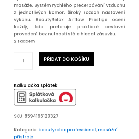
masáže. Systém rychlého přečerpávání vzduchu
z jednotlivých komor. Široký rozsah nastavení
výkonu. BeautyRelax Airflow Prestige ocení
každý, kdo preferuje praktické cestovní
provedení bez nutnosti stále hledat zásuvku.
2 skladem
Masážní
PŘIDAT DO KOŠÍKU
přístroj
BeautyRelax
Airflow
Prestige
Kalkulačka splátek
množství
SKU:
8594166120327
Kategorie:
beautyrelax professional
,
masážní
přístroje