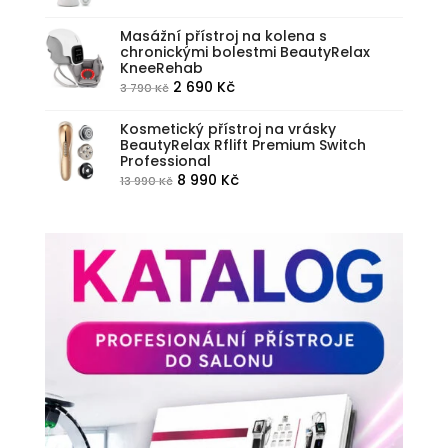
cena
cena
byla:
je:
Masážní přístroj na kolena s
chronickými bolestmi BeautyRelax
3
2
KneeRehab
790 Kč.
890 Kč.
Původní
Aktuální
2 690
Kč
3 790
Kč
cena
cena
Kosmetický přístroj na vrásky
byla:
je:
BeautyRelax Rflift Premium Switch
3
2
Professional
790 Kč.
690 Kč.
Původní
Aktuální
8 990
Kč
13 990
Kč
cena
cena
byla:
je:
13
8
990 Kč.
990 Kč.