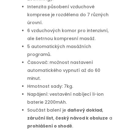
Intenzita působení vzduchové
komprese je rozdělena do 7 různých
úrovní.
6 vzduchových komor pro intenzivní,
ale šetrnou kompresní masáž.
5 automatických masážních
programů.
Časovač: možnost nastavení
automatického vypnutí až do 60
minut.
Hmotnost sady: 7kg.
Napájení: vestavění nabíjecí li-ion
baterie 2200mAh.
Součást balení je
daňový doklad
,
záruční list
,
český návod k obsluze
a
prohlášení o shodě
.