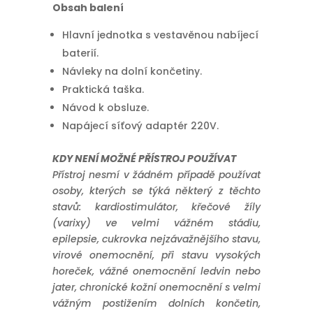
Obsah balení
Hlavní jednotka s vestavěnou nabíjecí
baterií.
Návleky na dolní končetiny.
Praktická taška.
Návod k obsluze.
Napájecí síťový adaptér 220V.
KDY NENÍ MOŽNÉ PŘÍSTROJ POUŽÍVAT
Přístroj nesmí v žádném případě používat
osoby, kterých se týká některý z těchto
stavů: kardiostimulátor, křečové žíly
(varixy) ve velmi vážném stádiu,
epilepsie, cukrovka nejzávažnějšího stavu,
virové onemocnění, při stavu vysokých
horeček, vážné onemocnění ledvin nebo
jater, chronické kožní onemocnění s velmi
vážným postižením dolních končetin,