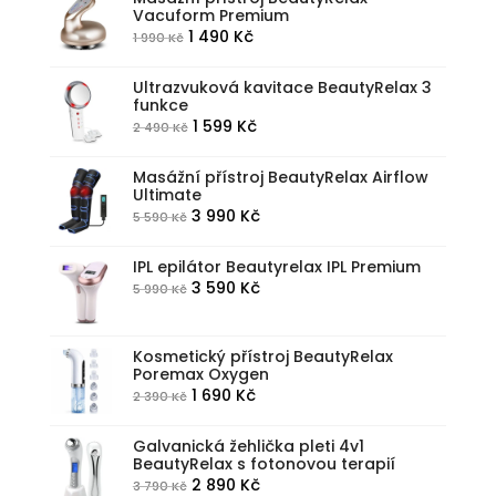
Vacuform Premium
Původní
Aktuální
1 490
Kč
1 990
Kč
cena
cena
byla:
je:
Ultrazvuková kavitace BeautyRelax 3
funkce
1
1
Původní
Aktuální
1 599
Kč
2 490
Kč
990 Kč.
490 Kč.
cena
cena
byla:
je:
Masážní přístroj BeautyRelax Airflow
Ultimate
2
1
Původní
Aktuální
3 990
Kč
5 590
Kč
490 Kč.
599 Kč.
cena
cena
byla:
je:
IPL epilátor Beautyrelax IPL Premium
Původní
Aktuální
3 590
Kč
5 990
Kč
5
3
cena
cena
590 Kč.
990 Kč.
byla:
je:
Kosmetický přístroj BeautyRelax
5
3
Poremax Oxygen
990 Kč.
590 Kč.
Původní
Aktuální
1 690
Kč
2 390
Kč
cena
cena
byla:
je:
Galvanická žehlička pleti 4v1
BeautyRelax s fotonovou terapií
2
1
Původní
Aktuální
2 890
Kč
3 790
Kč
390 Kč.
690 Kč.