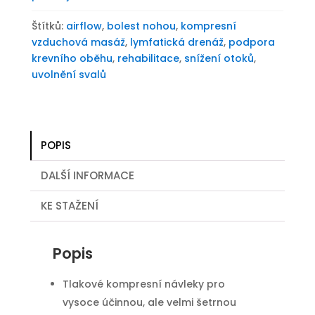
Štítků:
airflow
,
bolest nohou
,
kompresní
vzduchová masáž
,
lymfatická drenáž
,
podpora
krevního oběhu
,
rehabilitace
,
snížení otoků
,
uvolnění svalů
POPIS
DALŠÍ INFORMACE
KE STAŽENÍ
Popis
Tlakové kompresní návleky pro
vysoce účinnou, ale velmi šetrnou