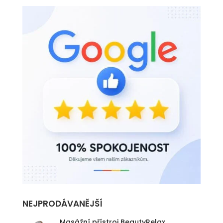
NEJPRODÁVANĚJŠÍ
Masážní přístroj BeautyRelax