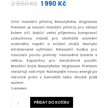
Původní
Aktuální
2 690
Kč
1 990
Kč
cena
cena
byla:
je:
2
1
Oční masážní přístroj BeautyRelax Airglasses
690 Kč.
990 Kč.
Premium je luxusní masážní přístroj pro oblast
kolem očí. Nabízí velmi příjemnou kompresní
vzduchovou masáž pro okamžité uvolnění
svalového napětí a snížení otoků. Nechybí
infračervené vyhřívání. Relaxační hudba pro
navození pocitu pohody. Vestavěná baterie s
velkou kapacitou pro bezdrátové použití.
Masážní brýle BeautyRelax Airglasses Premium
restartují vaši mysl. Načerpejte novou energii po
náročné práci v kanceláři nebo dlouhé jízdě
autem!
3 skladem
Masážní
PŘIDAT DO KOŠÍKU
přístroj