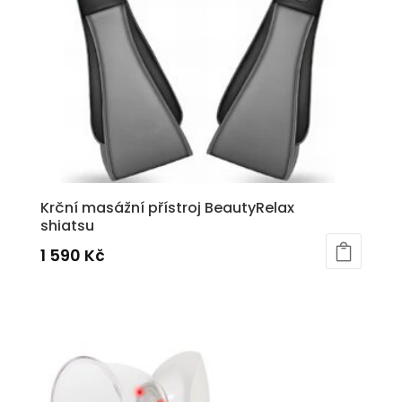
Krční masážní přístroj BeautyRelax
shiatsu
1 590
Kč