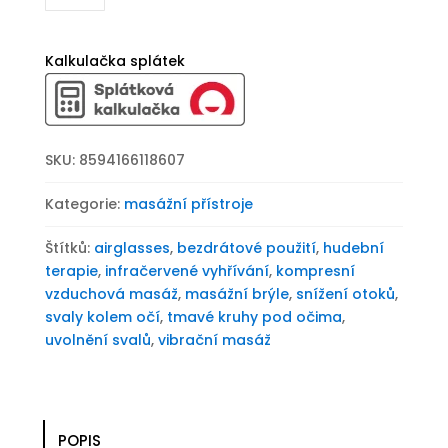
BeautyRelax
Airglasses
Premium
Kalkulačka splátek
množství
SKU:
8594166118607
Kategorie:
masážní přístroje
Štítků:
airglasses
,
bezdrátové použití
,
hudební
terapie
,
infračervené vyhřívání
,
kompresní
vzduchová masáž
,
masážní brýle
,
snížení otoků
,
svaly kolem očí
,
tmavé kruhy pod očima
,
uvolnění svalů
,
vibrační masáž
POPIS