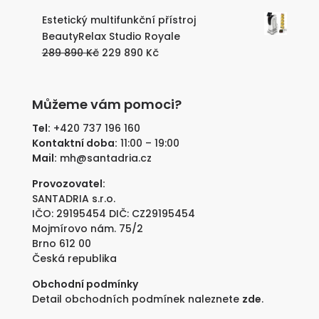
890 Kč.
890 Kč.
cena
cena
Estetický multifunkční přístroj
byla:
je:
BeautyRelax Studio Royale
289
229
Původní
Aktuální
289 890
Kč
229 890
Kč
890 Kč.
890 Kč.
cena
cena
byla:
je:
289
229
Můžeme vám pomoci?
890 Kč.
890 Kč.
Tel:
+420 737 196 160
Kontaktní doba:
11:00 – 19:00
Mail:
mh@santadria.cz
Provozovatel:
SANTADRIA s.r.o.
IČO: 29195454 DIČ: CZ29195454
Mojmírovo nám. 75/2
Brno 612 00
Česká republika
Obchodní podmínky
Detail obchodních podmínek naleznete
zde
.