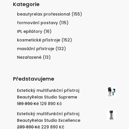
Kategorie
beautyrelax professional
(155)
formování postavy
(115)
IPL epilátory
(16)
kosmetické přístroje
(152)
masážní přístroje
(132)
Nezařazené
(13)
Představujeme
Estetický multifunkční přístroj
BeautyRelax Studio Supreme
Původní
Aktuální
189 890
Kč
129 890
Kč
cena
cena
Estetický multifunkční přístroj
byla:
je:
BeautyRelax Studio Excellence
189
129
Původní
Aktuální
289 890
Kč
229 890
Kč