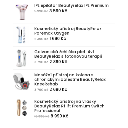
byla:
je:
IPL epilátor Beautyrelax IPL Premium
Původní
Aktuální
3 590
Kč
5 990
Kč
5
3
cena
cena
590 Kč.
990 Kč.
byla:
je:
Kosmetický přístroj BeautyRelax
5
3
Poremax Oxygen
990 Kč.
590 Kč.
Původní
Aktuální
1 690
Kč
2 390
Kč
cena
cena
byla:
je:
Galvanická žehlička pleti 4v1
BeautyRelax s fotonovou terapií
2
1
Původní
Aktuální
2 890
Kč
3 790
Kč
390 Kč.
690 Kč.
cena
cena
byla:
je:
Masážní přístroj na kolena s
chronickými bolestmi BeautyRelax
3
2
KneeRehab
790 Kč.
890 Kč.
Původní
Aktuální
2 690
Kč
3 790
Kč
cena
cena
Kosmetický přístroj na vrásky
byla:
je:
BeautyRelax Rflift Premium Switch
3
2
Professional
790 Kč.
690 Kč.
Původní
Aktuální
8 990
Kč
13 990
Kč
cena
cena