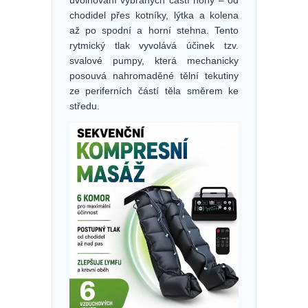
uvolňování vybraných částí nohy – od
chodidel přes kotníky, lýtka a kolena
až po spodní a horní stehna. Tento
rytmický tlak vyvolává účinek tzv.
svalové pumpy, která mechanicky
posouvá nahromaděné tělní tekutiny
ze periferních částí těla směrem ke
středu.