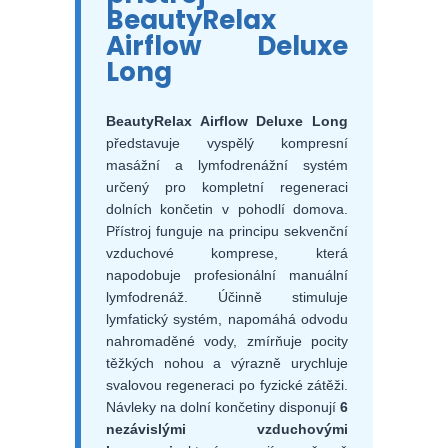
BeautyRelax
Airflow Deluxe
Long
BeautyRelax Airflow Deluxe Long
představuje vyspělý kompresní
masážní a lymfodrenážní systém
určený pro kompletní regeneraci
dolních končetin v pohodlí domova.
Přístroj funguje na principu sekvenční
vzduchové komprese, která
napodobuje profesionální manuální
lymfodrenáž. Účinně stimuluje
lymfatický systém, napomáhá odvodu
nahromaděné vody, zmírňuje pocity
těžkých nohou a výrazně urychluje
svalovou regeneraci po fyzické zátěži.
Návleky na dolní končetiny disponují
6
nezávislými vzduchovými