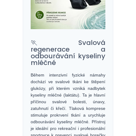
🏃 Svalová
regenerace a
odbourávání kyseliny
mléčné
Během intenzivní fyzické námahy
dochází ve svalové tkáni ke štěpení
glukózy, při kterém vzniká nadbytek
kyseliny mléčné (laktátu). Ta je hlavní
příčinou svalové bolesti, únavy,
zatuhnutí či křečí. Tlaková komprese
stimuluje prokrvení tkání a urychluje
odbourávání kyseliny mléčné. Přístroj
je ideální pro rekreační i profesionální
sportovce k prevenci svalové horečky