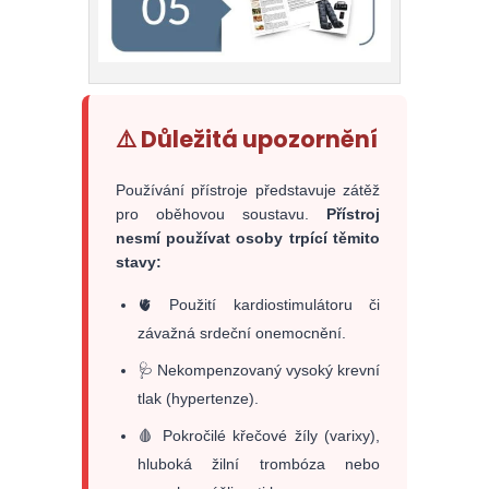
⚠️ Důležitá upozornění
Používání přístroje představuje zátěž
pro oběhovou soustavu.
Přístroj
nesmí používat osoby trpící těmito
stavy:
🫀 Použití kardiostimulátoru či
závažná srdeční onemocnění.
🩺 Nekompenzovaný vysoký krevní
tlak (hypertenze).
🩸 Pokročilé křečové žíly (varixy),
hluboká žilní trombóza nebo