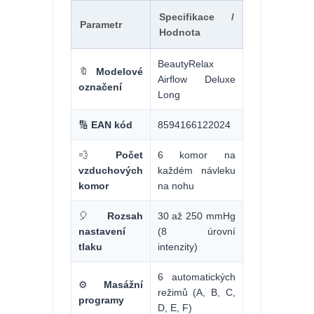
Specifikace /
Parametr
Hodnota
BeautyRelax
🔖
Modelové
Airflow Deluxe
označení
Long
🔢
EAN kód
8594166122024
💨
Počet
6 komor na
vzduchových
každém návleku
komor
na nohu
🎈
Rozsah
30 až 250 mmHg
nastavení
(8 úrovní
tlaku
intenzity)
6 automatických
⚙️
Masážní
režimů (A, B, C,
programy
D, E, F)