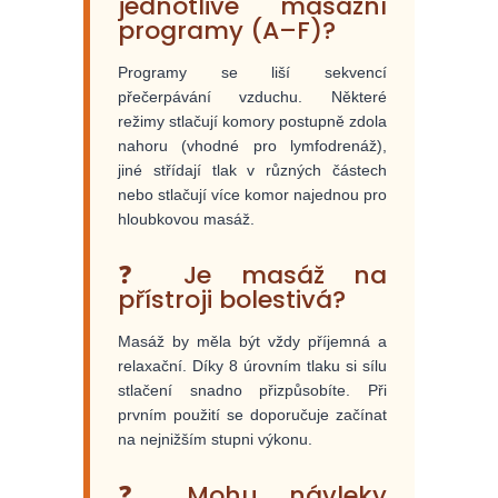
jednotlivé masážní
programy (A–F)?
Programy se liší sekvencí
přečerpávání vzduchu. Některé
režimy stlačují komory postupně zdola
nahoru (vhodné pro lymfodrenáž),
jiné střídají tlak v různých částech
nebo stlačují více komor najednou pro
hloubkovou masáž.
❓ Je masáž na
přístroji bolestivá?
Masáž by měla být vždy příjemná a
relaxační. Díky 8 úrovním tlaku si sílu
stlačení snadno přizpůsobíte. Při
prvním použití se doporučuje začínat
na nejnižším stupni výkonu.
❓ Mohu návleky