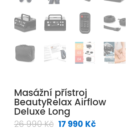
Masážní přístroj
BeautyRelax Airflow
Deluxe Long
Původní
Aktuální
26 990
Kč
17 990
Kč
cena
cena
byla:
je: