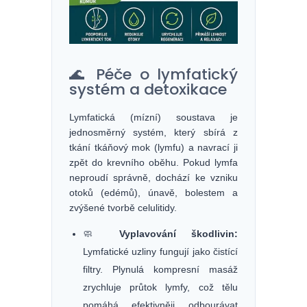
🌊 Péče o lymfatický
systém a detoxikace
Lymfatická (mízní) soustava je
jednosměrný systém, který sbírá z
tkání tkáňový mok (lymfu) a navrací ji
zpět do krevního oběhu. Pokud lymfa
neproudí správně, dochází ke vzniku
otoků (edémů), únavě, bolestem a
zvýšené tvorbě celulitidy.
🧼
Vyplavování škodlivin:
Lymfatické uzliny fungují jako čistící
filtry. Plynulá kompresní masáž
zrychluje průtok lymfy, což tělu
pomáhá efektivněji odbourávat