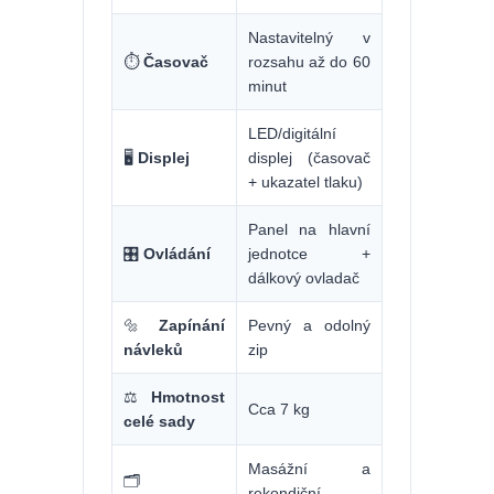
Nastavitelný v
⏱️
Časovač
rozsahu až do 60
minut
LED/digitální
🖥️
Displej
displej (časovač
+ ukazatel tlaku)
Panel na hlavní
🎛️
Ovládání
jednotce +
dálkový ovladač
🔩
Zapínání
Pevný a odolný
návleků
zip
⚖️
Hmotnost
Cca 7 kg
celé sady
Masážní a
🗂️
rekondiční