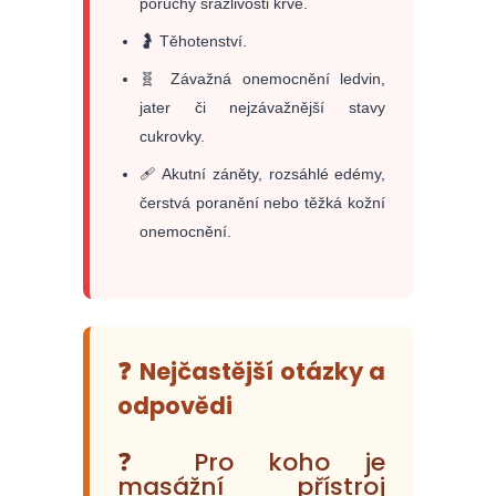
poruchy srážlivosti krve.
🤰 Těhotenství.
🧬 Závažná onemocnění ledvin,
jater či nejzávažnější stavy
cukrovky.
🩹 Akutní záněty, rozsáhlé edémy,
čerstvá poranění nebo těžká kožní
onemocnění.
❓
Nejčastější otázky a
odpovědi
❓ Pro koho je
masážní přístroj