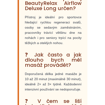
BeautyRelax Airflow
Deluxe Long určen?
Přístroj je ideální pro sportovce
hledající rychlou regeneraci svalů,
osoby se sedavým zaměstnáním,
pracovníky trávící většinu dne na
nohách i pro seniory trpící na pocity
těžkých a oteklých nohou.
❓ Jak často a jak
dlouho bych měl
masáž provádět?
Doporučená délka jedné masáže je
10 až 20 minut (maximálně 30 minut),
ideálně 2× až 3× týdně. Každodenní
intenzivní používání se nedoporučuje.
❓ V čem se liší