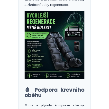
a zkrácení doby regenerace.
🩸 Podpora krevního
oběhu
Mírná a plynulá komprese stlačuje