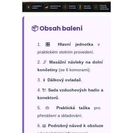
📦
Obsah balení
🎛️
Hlavní jednotka
v
praktickém stolním provedení.
🦵
Masážní návleky na dolní
končetiny
(se 6 komorami).
📱
Dálkový ovladač
.
🔌
Sada vzduchových hadic a
konektorů
.
👜
Praktická taška
pro
přenášení a skladování.
📖
Podrobný návod k obsluze