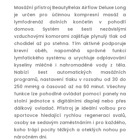
26
17
Masážní přístroj BeautyRelax Airflow Deluxe Long
990 Kč.
990 Kč.
je určen pro účinnou kompresní masáž a
lymfodrenáž dolních končetin v pohodlí
domova. Systém se šesti nezávislými
vzduchovými komorami zajišťuje plynulý tlak od
chodidel až po stehna. Tím aktivně podporuje
krevní oběh, napomáhá správné funkci
lymfatického systému a urychluje odplavování
kyseliny mléčné i nahromaděné vody z těla.
Nabízí šest automatických masážních
programů, nastavení tlaku v rozsahu od 30 do
250 mmHg a časovač až na 60 minut. Všechny
funkce lze pohodlně ovládat pomocí panely na
stolní jednotce s digitálními displeji nebo přes
dálkový ovladač. Přístroj je ideální volbou pro
sportovce hledající rychlou regeneraci svalů,
osoby se sedavým zaměstnáním i pro každého,
koho trápí pocity těžkých a oteklých nohou po
náročném dni.