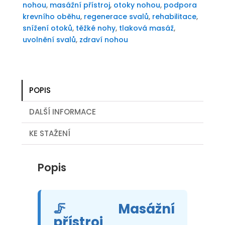
nohou
,
masážní přístroj
,
otoky nohou
,
podpora
krevního oběhu
,
regenerace svalů
,
rehabilitace
,
snížení otoků
,
těžké nohy
,
tlaková masáž
,
uvolnění svalů
,
zdraví nohou
POPIS
DALŠÍ INFORMACE
KE STAŽENÍ
Popis
🦵 Masážní
přístroj