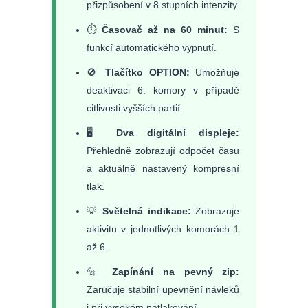
přizpůsobení v 8 stupních intenzity.
⏱️
Časovač až na 60 minut:
S
funkcí automatického vypnutí.
🚫
Tlačítko OPTION:
Umožňuje
deaktivaci 6. komory v případě
citlivosti vyšších partií.
🖥️
Dva digitální displeje:
Přehledně zobrazují odpočet času
a aktuálně nastavený kompresní
tlak.
💡
Světelná indikace:
Zobrazuje
aktivitu v jednotlivých komorách 1
až 6.
🔩
Zapínání na pevný zip:
Zaručuje stabilní upevnění návleků
i při vysokém natlakování.