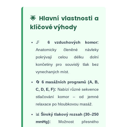
🌟 Hlavní vlastnosti a
klíčové výhody
🦵
6 vzduchových komor:
Anatomicky členěné návleky
pokrývají celou délku dolní
končetiny pro souvislý tlak bez
vynechaných míst.
🔄
6 masážních programů (A, B,
C, D, E, F):
Nabízí různé sekvence
stlačování komor – od jemné
relaxace po hloubkovou masáž.
📊
Široký tlakový rozsah (30–250
mmHg):
Možnost přesného