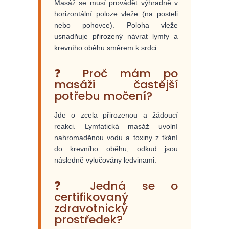
Masáž se musí provádět výhradně v
horizontální poloze vleže (na posteli
nebo pohovce). Poloha vleže
usnadňuje přirozený návrat lymfy a
krevního oběhu směrem k srdci.
❓ Proč mám po
masáži častější
potřebu močení?
Jde o zcela přirozenou a žádoucí
reakci. Lymfatická masáž uvolní
nahromaděnou vodu a toxiny z tkání
do krevního oběhu, odkud jsou
následně vylučovány ledvinami.
❓ Jedná se o
certifikovaný
zdravotnický
prostředek?