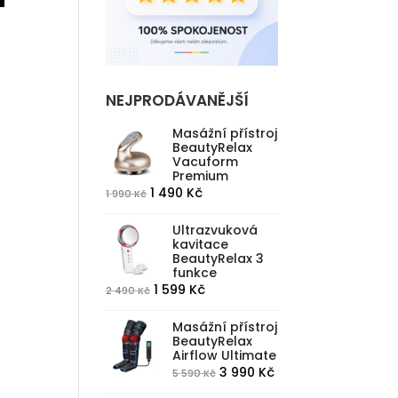
NEJPRODÁVANĚJŠÍ
Masážní přístroj
BeautyRelax
Vacuform
Premium
Původní
Aktuální
1 490
Kč
1 990
Kč
cena
cena
Ultrazvuková
byla:
je:
kavitace
1
1
BeautyRelax 3
funkce
990 Kč.
490 Kč.
Původní
Aktuální
1 599
Kč
2 490
Kč
cena
cena
Masážní přístroj
byla:
je:
BeautyRelax
2
1
Airflow Ultimate
490 Kč.
599 Kč.
Původní
Aktuální
3 990
Kč
5 590
Kč
cena
cena