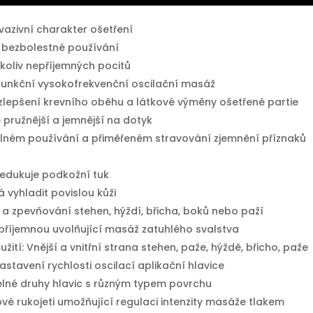
vazivní charakter ošetření
 bezbolestné používání
koliv nepříjemných pocitů
funkční vysokofrekvenční oscilační masáž
zlepšení krevního oběhu a látkové výměny ošetřené partie
 pružnější a jemnější na dotyk
delném používání a přiměřeném stravování zjemnění příznaků
redukuje podkožní tuk
vyhladit povislou kůži
a zpevňování stehen, hýždí, břicha, boků nebo paží
 příjemnou uvolňující masáž zatuhlého svalstva
užití: Vnější a vnitřní strana stehen, paže, hýždě, břicho, paže
stavení rychlosti oscilací aplikační hlavice
elné druhy hlavic s různým typem povrchu
ové rukojeti umožňující regulaci intenzity masáže tlakem