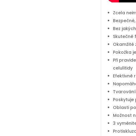
Zcela nein
Bezpečné,
Bez jakých
Skutečně 
Okamžité 
Pokožka je
Při pravi
celulitidy
Efektivně 
Napomáhá 
Tvarování 
Poskytuje
Oblasti po
Možnost na
3 vyměnit
Protiskluz