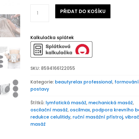
Masážní
PŘIDAT DO KOŠÍKU
přístroj
na
celulitidu
BeautyRelax
Kalkulačka splátek
Oscilmax
GS
Tripple
množství
SKU:
8594166122055
Kategorie:
beautyrelax professional
,
formování
postavy
Štítků:
lymfatická masáž
,
mechanická masáž
,
oscilační masáž
,
oscilmax
,
podpora krevního b
redukce celulitidy
,
ruční masážní přístroj
,
vibra
masáž