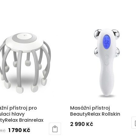
ní přístroj pro
Masážní přístroj
laci hlavy
BeautyRelax Rollskin
tyRelax Brainrelax
2 990
Kč
Původní
Aktuální
1 790
Kč
0
Kč