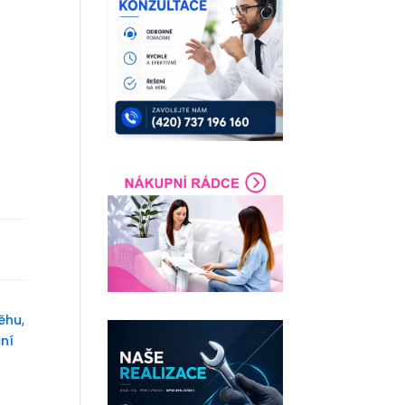
ěhu
,
ční