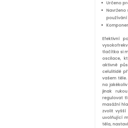
Určeno pr
Navrženo 
používání
Komponenty
Efektivní p
vysokofrekv
tlačítka si 
oscilace, 
aktivně půs
celulitidě 
vašem těle.
na jakékoli
jinak ruko
regulovat t
masážní hlav
zvolit vyšš
uvolňující 
těla, nastav