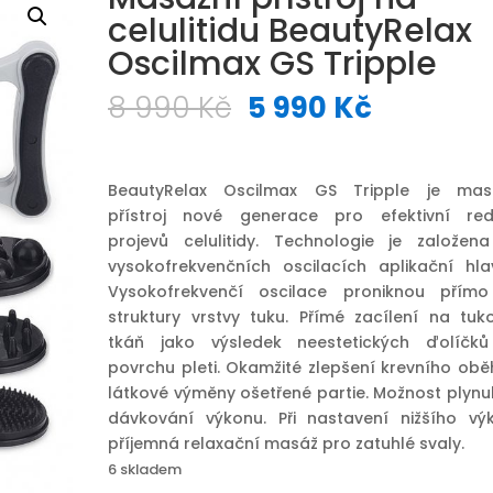
celulitidu BeautyRelax
Oscilmax GS Tripple
Původní
Aktuáln
8 990
Kč
5 990
Kč
cena
cena
byla:
je:
8
5
BeautyRelax Oscilmax GS Tripple je mas
990 Kč.
990 Kč.
přístroj nové generace pro efektivní red
projevů celulitidy. Technologie je založen
vysokofrekvenčních oscilacích aplikační hlav
Vysokofrekvenčí oscilace proniknou přím
struktury vrstvy tuku. Přímé zacílení na tuk
tkáň jako výsledek neestetických ďolíčk
povrchu pleti. Okamžité zlepšení krevního obě
látkové výměny ošetřené partie. Možnost plynu
dávkování výkonu. Při nastavení nižšího vý
příjemná relaxační masáž pro zatuhlé svaly.
6 skladem