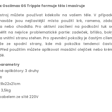
 Oscilmax GS Tripple formuje tělo i masíruje
ístroj můžete používat kdekoliv na vašem těle. V případ
masáže jsou nejčastější místa použití krk, ramena, záda
ka nebo chodidla. Pro aktivní zacílení na podkožní tuk s
řit na nejvíce problematické partie: zadeček, bříško, bok
a vnitřní stranu stehen. Pro zpevnění pokožky je častým cíle
aže ze spodní strany, kde má pokožka tendenci čast
Před použitím můžete aplikovat masážní olejíček nebo kré
dě.
parametry
é aplikátory: 3 druhy
W
28x22x21cm
 3,5kg
 kabelem ze sítě 220V