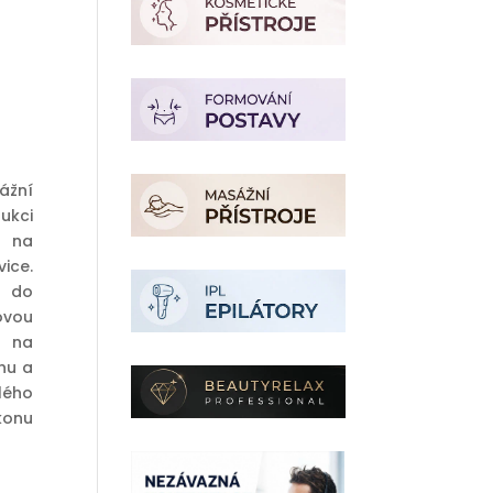
í
ážní
ukci
a na
ice.
o do
ovou
ů na
hu a
lého
konu