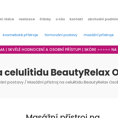
ní rádce
realizace
články
o nás
kontakt
obchodní podmín
kosmetické přístroje
formování postavy
masážní přístroje
RMA | SKVĚLÉ HODNOCENÍ A OSOBNÍ PŘÍSTUP! | SKÓRE ⭐⭐⭐⭐⭐ N
a celulitidu BeautyRelax 
ání postavy
/ Masážní přístroj na celulitidu BeautyRelax Osc
Masážní přístroj na