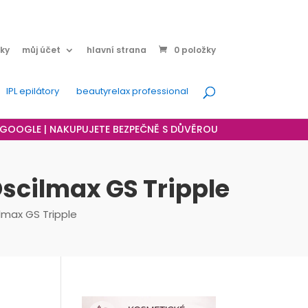
ky
můj účet
hlavní strana
0 položky
IPL epilátory
beautyrelax professional
A GOOGLE | NAKUPUJETE BEZPEČNĚ S DŮVĚROU
Oscilmax GS Tripple
ilmax GS Tripple