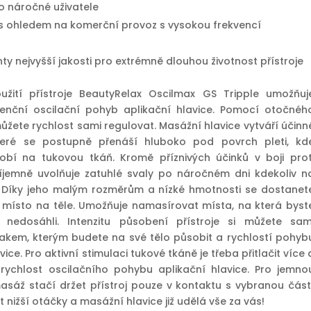
o náročné uživatele
s ohledem na komerční provoz s vysokou frekvencí
 nejvyšší jakosti pro extrémně dlouhou životnost přístroje
oužití přístroje BeautyRelax Oscilmax GS Tripple umožňuj
enční oscilační pohyb aplikační hlavice. Pomocí otočnéh
můžete rychlost sami regulovat. Masážní hlavice vytváří účinn
které se postupně přenáší hluboko pod povrch pleti, kd
obí na tukovou tkáň. Kromě příznivých účinků v boji prot
příjemně uvolňuje zatuhlé svaly po náročném dni kdekoliv n
 Díky jeho malým rozměrům a nízké hmotnosti se dostanet
v místo na těle. Umožňuje namasírovat místa, na která byst
u nedosáhli. Intenzitu působení přístroje si můžete sam
lakem, kterým budete na své tělo působit a rychlostí pohyb
ice. Pro aktivní stimulaci tukové tkáně je třeba přitlačit více 
í rychlost oscilačního pohybu aplikační hlavice. Pro jemno
masáž stačí držet přístroj pouze v kontaktu s vybranou část
it nižší otáčky a masážní hlavice již udělá vše za vás!