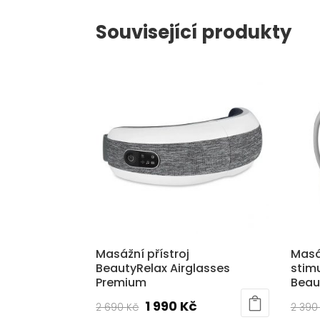
Související produkty
Masážní přístroj
Masáž
BeautyRelax Airglasses
stimu
Premium
Beau
Původní
Aktuální
1 990
Kč
2 690
Kč
2 39