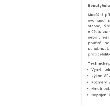
BeautyRelax
Masážní př
uvolňující 
stehna, lýt
můžete zamě
nebo vnější 
použitá p
ochabnout. 
proti celuliti
Technické 
Vyměniteln
Výkon: 80
Rozměry: 
Hmotnost:
Napájení: