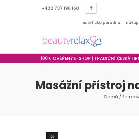
+420 737 196 160
estetická poradna
nákup
100% OVĚŘENÝ E-SHOP | TRADIČNÍ ČESKÁ FI
Masážní přístroj n
Domů
/
formov