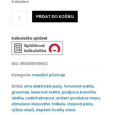
6 skladem
Masážní
PŘIDAT DO KOŠÍKU
přístroj
na
podporu
růstu
Kalkulačka splátek
vlasů
BeautyRelax
Growmax
Hair
SKU:
8594166119642
Smart
množství
Kategorie:
masážní přístroje
Štítků:
ems elektrické pulzy
,
fotonové světlo
,
growmax
,
laserové světlo
,
podpora krevního
oběhu
,
radiofrekvence
,
snížení produkce mazu
,
stimulace vlasového folikulu
,
vlasová péče
,
výživa vlasů
,
zlepšení kvality vlasů