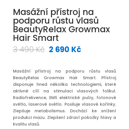
Masážní přístroj na
podporu růstu vlasů
BeautyRelax Growmax
Hair Smart
Původní
Aktuální
3 490
Kč
2 690
Kč
cena
cena
byla:
je:
3
2
Masážní přístroj na podporu růstu vlasů
490 Kč.
690 Kč.
BeautyRelax Growmax Hair Smart. Přístroj
disponuje hned několika technologiemi, které
aktivně cílí na stimulaci vlasových folikul.
Radiofrekvence, EMS elektrické pulzy, fotonové
světlo, laserové světlo. Posiluje vlasové kořínky.
Zlepšuje metabolismus. Dochází ke snížení
produkci mazu. Zlepšení zdraví pokožky hlavy a
kvalitu vlasů.