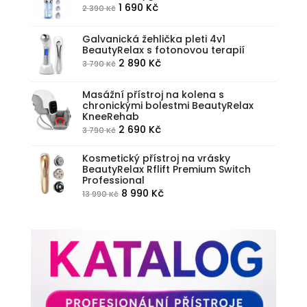
990 Kč.
590 Kč.
Původní
Aktuální
1 690
Kč
2 390
Kč
cena
cena
byla:
je:
Galvanická žehlička pleti 4v1
BeautyRelax s fotonovou terapií
2
1
Původní
Aktuální
2 890
Kč
3 790
Kč
390 Kč.
690 Kč.
cena
cena
byla:
je:
Masážní přístroj na kolena s
chronickými bolestmi BeautyRelax
3
2
KneeRehab
790 Kč.
890 Kč.
Původní
Aktuální
2 690
Kč
3 790
Kč
cena
cena
Kosmetický přístroj na vrásky
byla:
je:
BeautyRelax Rflift Premium Switch
3
2
Professional
790 Kč.
690 Kč.
Původní
Aktuální
8 990
Kč
13 990
Kč
cena
cena
byla:
je:
13
8
990 Kč.
990 Kč.