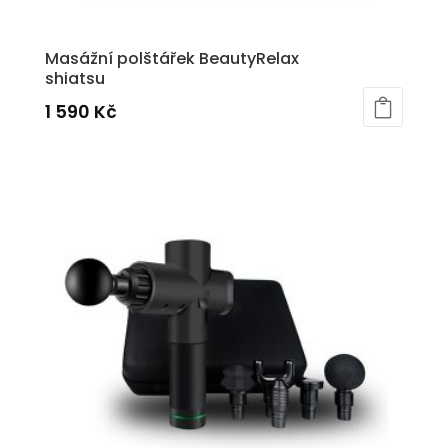
Masážní polštářek BeautyRelax
shiatsu
1 590
Kč