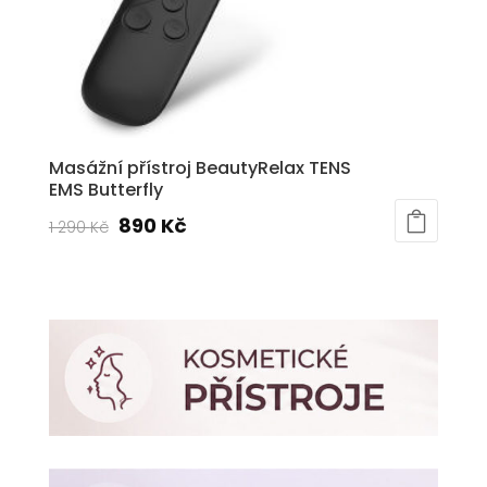
Masážní přístroj BeautyRelax TENS
EMS Butterfly
Původní
Aktuální
890
Kč
1 290
Kč
cena
cena
byla:
je:
1
890 Kč.
290 Kč.