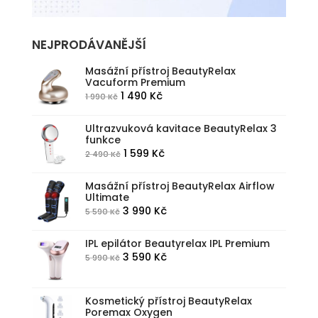
NEJPRODÁVANĚJŠÍ
Masážní přístroj BeautyRelax
Vacuform Premium
Původní
Aktuální
1 490
Kč
1 990
Kč
cena
cena
byla:
je:
Ultrazvuková kavitace BeautyRelax 3
funkce
1
1
Původní
Aktuální
1 599
Kč
2 490
Kč
990 Kč.
490 Kč.
cena
cena
byla:
je:
Masážní přístroj BeautyRelax Airflow
Ultimate
2
1
Původní
Aktuální
3 990
Kč
5 590
Kč
490 Kč.
599 Kč.
cena
cena
byla:
je:
IPL epilátor Beautyrelax IPL Premium
Původní
Aktuální
3 590
Kč
5 990
Kč
5
3
cena
cena
590 Kč.
990 Kč.
byla:
je:
Kosmetický přístroj BeautyRelax
5
3
Poremax Oxygen