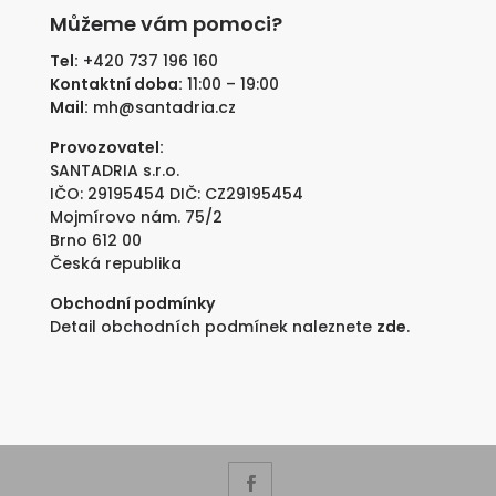
289
229
Můžeme vám pomoci?
890 Kč.
890 Kč.
Tel:
+420 737 196 160
Kontaktní doba:
11:00 – 19:00
Mail:
mh@santadria.cz
Provozovatel:
SANTADRIA s.r.o.
IČO: 29195454 DIČ: CZ29195454
Mojmírovo nám. 75/2
Brno 612 00
Česká republika
Obchodní podmínky
Detail obchodních podmínek naleznete
zde
.