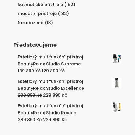
kosmetické přístroje
(152)
masážní přístroje
(132)
Nezařazené
(13)
Představujeme
Estetický multifunkční přístroj
BeautyRelax Studio Supreme
Původní
Aktuální
189 890
Kč
129 890
Kč
cena
cena
Estetický multifunkční přístroj
byla:
je:
BeautyRelax Studio Excellence
189
129
Původní
Aktuální
289 890
Kč
229 890
Kč
890 Kč.
890 Kč.
cena
cena
Estetický multifunkční přístroj
byla:
je:
BeautyRelax Studio Royale
289
229
Původní
Aktuální
289 890
Kč
229 890
Kč
890 Kč.
890 Kč.
cena
cena
byla:
je: