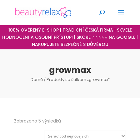
100% OVĚŘENÝ E-SHOP | TRADIČNÍ ČESKÁ FIRMA | SKVĚLÉ
HODNOCENÍ A OSOBNÍ PŘÍSTUP! | SKÓRE ⭐⭐⭐⭐⭐ NA GOOGLE |
NAKUPUJETE BEZPEČNĚ S DŮVĚROU
growmax
Domů
/ Produkty se štítkem „growmax“
Seřazeno
Zobrazeno 5 výsledků
od
nejnovějších