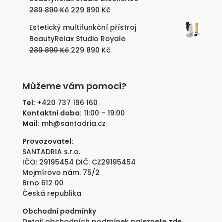
189
129
Původní
Aktuální
289 890
Kč
229 890
Kč
890 Kč.
890 Kč.
cena
cena
Estetický multifunkční přístroj
byla:
je:
BeautyRelax Studio Royale
289
229
Původní
Aktuální
289 890
Kč
229 890
Kč
890 Kč.
890 Kč.
cena
cena
byla:
je:
289
229
Můžeme vám pomoci?
890 Kč.
890 Kč.
Tel:
+420 737 196 160
Kontaktní doba:
11:00 – 19:00
Mail:
mh@santadria.cz
Provozovatel:
SANTADRIA s.r.o.
IČO: 29195454 DIČ: CZ29195454
Mojmírovo nám. 75/2
Brno 612 00
Česká republika
Obchodní podmínky
Detail obchodních podmínek naleznete
zde
.