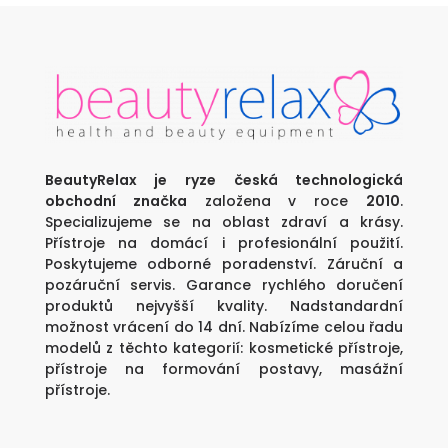
490 Kč.
2
690 Kč.
BeautyRelax je ryze česká technologická
obchodní značka
založena v roce
2010
.
Specializujeme se na oblast zdraví a krásy.
Přístroje na domácí i profesionální použití.
Poskytujeme odborné poradenství. Záruční a
pozáruční servis. Garance rychlého doručení
produktů nejvyšší kvality. Nadstandardní
možnost vrácení do 14 dní. Nabízíme celou řadu
modelů z těchto kategorií:
kosmetické přístroje
,
přístroje na formování postavy
,
masážní
přístroje
.