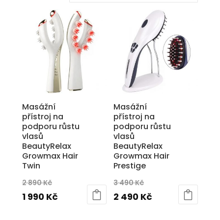
Masážní
Masážní
přístroj na
přístroj na
podporu růstu
podporu růstu
vlasů
vlasů
BeautyRelax
BeautyRelax
Growmax Hair
Growmax Hair
Twin
Prestige
Původní
Původní
2 890
Kč
3 490
Kč
cena
Aktuální
cena
Aktuální
1 990
Kč
2 490
Kč
byla:
cena
byla:
cena