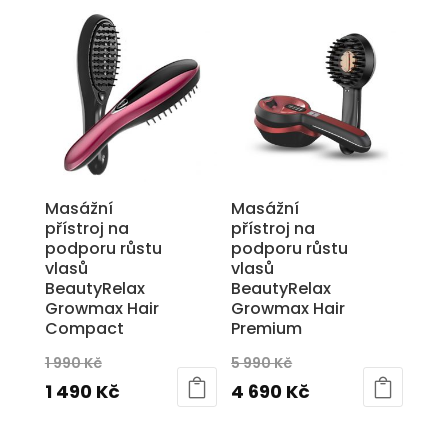
2
je:
3
je:
890 Kč.
1
490 Kč.
2
990 Kč.
490 Kč.
Masážní
Masážní
přístroj na
přístroj na
podporu růstu
podporu růstu
vlasů
vlasů
BeautyRelax
BeautyRelax
Growmax Hair
Growmax Hair
Compact
Premium
Původní
Původní
1 990
Kč
5 990
Kč
cena
Aktuální
cena
Aktuální
1 490
Kč
4 690
Kč
byla:
cena
byla:
cena