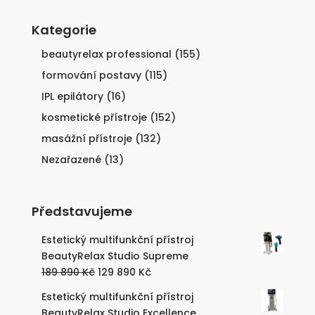
Kategorie
beautyrelax professional
(155)
formování postavy
(115)
IPL epilátory
(16)
kosmetické přístroje
(152)
masážní přístroje
(132)
Nezařazené
(13)
Představujeme
Estetický multifunkční přístroj
BeautyRelax Studio Supreme
Původní
Aktuální
189 890
Kč
129 890
Kč
cena
cena
Estetický multifunkční přístroj
byla:
je:
BeautyRelax Studio Excellence