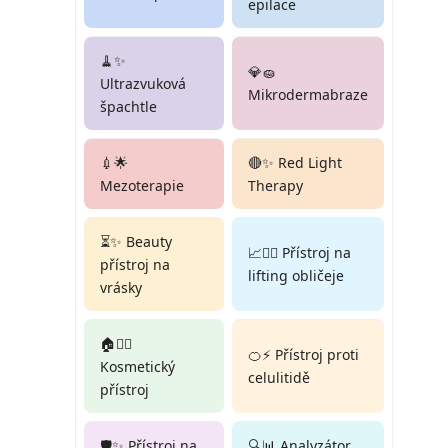
epilace
🧹✨
💎🧽
Ultrazvuková
Mikrodermabraze
špachtle
💉🌟
🔴✨ Red Light
Mezoterapie
Therapy
⏳✨ Beauty
📈💆‍♀️ Přístroj na
přístroj na
lifting obličeje
vrásky
🏠💆‍♀️
🍊⚡ Přístroj proti
Kosmetický
celulitidě
přístroj
🛡️✨ Přístroj na
🔍📊 Analyzátor