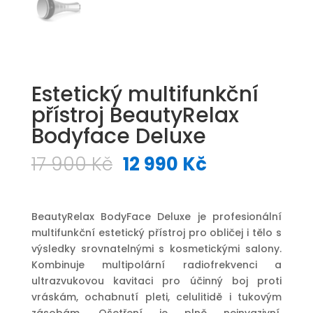
Estetický multifunkční
přístroj BeautyRelax
Bodyface Deluxe
Původní
Aktuální
17 900
Kč
12 990
Kč
cena
cena
byla:
je:
17
12
BeautyRelax BodyFace Deluxe je profesionální
900 Kč.
990 Kč.
multifunkční estetický přístroj pro obličej i tělo s
výsledky srovnatelnými s kosmetickými salony.
Kombinuje multipolární radiofrekvenci a
ultrazvukovou kavitaci pro účinný boj proti
vráskám, ochabnutí pleti, celulitidě i tukovým