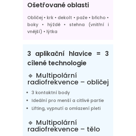
Ošetřované oblasti
Obličej • krk • dekolt • paže • břicho •
boky • hýždě • stehna (vnitřní i
vnější) • lýtka
3 aplikační hlavice = 3
cílené technologie
🔹 Multipolární
radiofrekvence – obličej
3 kontaktní body
Ideální pro menší a citlivé partie
Lifting, vypnutí a omlazení pleti
🔹 Multipolární
radiofrekvence – tělo