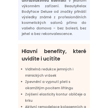
ultrazvukovou kavitaci
v jednom
výkonném zařízení. BeautyRelax
BodyFace Deluxe od značky přináší
výsledky známé z profesionálních
kosmetických salonů přímo do
vašeho domova – bez bolesti, bez
jehel a bez rekonvalescence.
Hlavní benefity, které
uvidíte i ucítíte
Viditelná redukce jemných i
mimických vrásek
Zpevnění a vypnutí pleti s
okamžitým pocitem liftingu
Zvýšení elasticity kontur obličeje a
krku
Aktivní remodelace kolagenních a