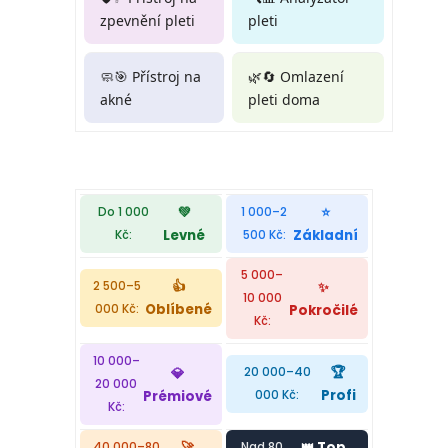
zpevnění pleti
pleti
🧼🎯 Přístroj na
🌿🔄 Omlazení
akné
pleti doma
💚
⭐
Do 1 000
1 000–2
Levné
Základní
Kč:
500 Kč:
5 000–
👍
✨
2 500–5
10 000
Oblíbené
Pokročilé
000 Kč:
Kč:
10 000–
🏆
💎
20 000–40
20 000
Profi
Prémiové
000 Kč:
Kč:
🚀
👑 Top
40 000–80
Nad 80