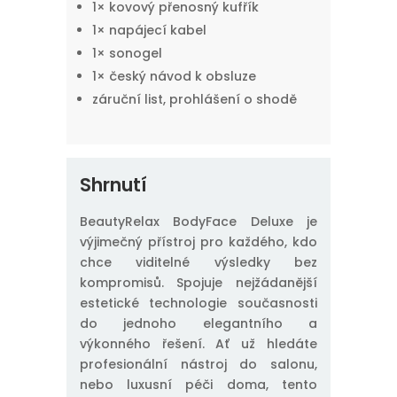
1× kovový přenosný kufřík
1× napájecí kabel
1× sonogel
1× český návod k obsluze
záruční list, prohlášení o shodě
Shrnutí
BeautyRelax BodyFace Deluxe je
výjimečný přístroj pro každého, kdo
chce viditelné výsledky bez
kompromisů. Spojuje nejžádanější
estetické technologie současnosti
do jednoho elegantního a
výkonného řešení. Ať už hledáte
profesionální nástroj do salonu,
nebo luxusní péči doma, tento