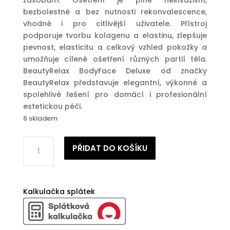
zásobám. Ošetření je plně neinvazivní,
bezbolestné a bez nutnosti rekonvalescence,
vhodné i pro citlivější uživatele. Přístroj
podporuje tvorbu kolagenu a elastinu, zlepšuje
pevnost, elasticitu a celkový vzhled pokožky a
umožňuje cílené ošetření různých partií těla.
BeautyRelax BodyFace Deluxe od značky
BeautyRelax představuje elegantní, výkonné a
spolehlivé řešení pro domácí i profesionální
estetickou péči.
6 skladem
Estetický
PŘIDAT DO KOŠÍKU
multifunkční
přístroj
BeautyRelax
Bodyface
Kalkulačka splátek
Deluxe
množství