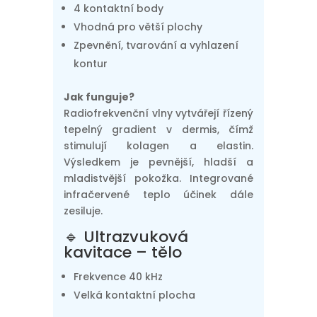
4 kontaktní body
Vhodná pro větší plochy
Zpevnění, tvarování a vyhlazení
kontur
Jak funguje?
Radiofrekvenční vlny vytvářejí řízený
tepelný gradient v dermis, čímž
stimulují kolagen a elastin.
Výsledkem je pevnější, hladší a
mladistvější pokožka. Integrované
infračervené teplo účinek dále
zesiluje.
🔹 Ultrazvuková
kavitace – tělo
Frekvence 40 kHz
Velká kontaktní plocha