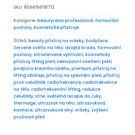
SKU:
8594166118713
Kategorie:
beautyrelax professional
,
formování
postavy
,
kosmetické přístroje
Štítků:
beauty přístroj na vrásky
,
bodyface
,
červené světlo na tělo
,
dvojitá brada
,
formování
postavy
,
infračervené vyhřívání
,
kosmetický
přístroj
,
lifting pleti
,
neinvazivní ošetření pleti
,
podpora krevního oběhu
,
premium
,
přístroj na
lifting obličeje
,
přístroj na zpevnění pleti
,
přístroj
proti celulitidě
,
radiofrekvence
,
radiofrekvence
na tělo
,
radiofrekvenční lifting
,
redukce
celulitidy
,
strie
,
světelná terapie do ruky
,
thermage
,
ultrazvuk na tělo
,
ultrazvuková
kavitace
,
ultrazvukové vlny
,
vrásky
,
zvýšení
pružnosti pleti