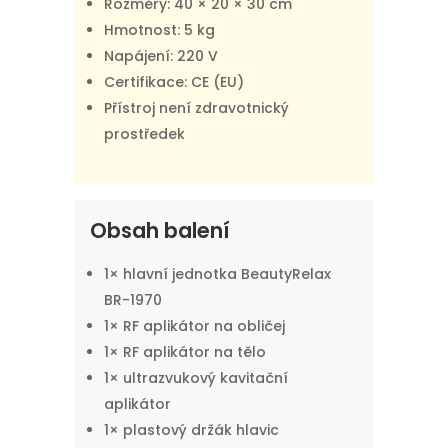
Rozměry: 40 × 20 × 30 cm
Hmotnost: 5 kg
Napájení: 220 V
Certifikace: CE (EU)
Přístroj není zdravotnický
prostředek
Obsah balení
1× hlavní jednotka BeautyRelax
BR-1970
1× RF aplikátor na obličej
1× RF aplikátor na tělo
1× ultrazvukový kavitační
aplikátor
1× plastový držák hlavic