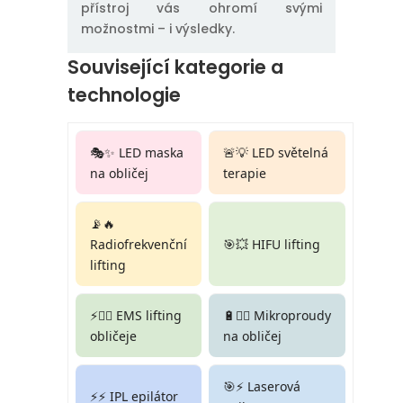
přístroj vás ohromí svými
možnostmi – i výsledky.
Související kategorie a
technologie
🎭✨ LED maska
🚨💡 LED světelná
na obličej
terapie
📡🔥
Radiofrekvenční
🎯💥 HIFU lifting
lifting
⚡🏋️‍♀️ EMS lifting
🔋💆‍♀️ Mikroproudy
obličeje
na obličej
🎯⚡ Laserová
⚡⚡ IPL epilátor