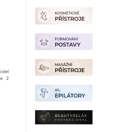
odel
je 2