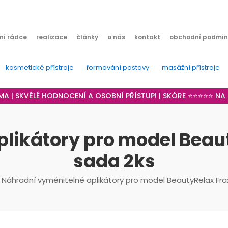
ní rádce
realizace
články
o nás
kontakt
obchodní podmín
kosmetické přístroje
formování postavy
masážní přístroje
RMA | SKVĚLÉ HODNOCENÍ A OSOBNÍ PŘÍSTUP! | SKÓRE ⭐⭐⭐⭐⭐ N
likátory pro model Beauty
sada 2ks
 Náhradní vyměnitelné aplikátory pro model BeautyRelax Fraxl