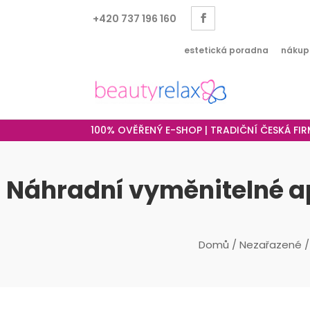
+420 737 196 160
estetická poradna
nákup
100% OVĚŘENÝ E-SHOP | TRADIČNÍ ČESKÁ FI
Náhradní vyměnitelné ap
Domů
/
Nezařazené
/