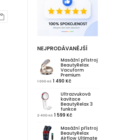
lní
NEJPRODÁVANĚJŠÍ
č.
Masážní přístroj
BeautyRelax
Vacuform
Premium
Původní
Aktuální
1 490
Kč
1 990
Kč
cena
cena
Ultrazvuková
byla:
je:
kavitace
1
1
BeautyRelax 3
funkce
990 Kč.
490 Kč.
Původní
Aktuální
1 599
Kč
2 490
Kč
cena
cena
Masážní přístroj
byla:
je:
BeautyRelax
2
1
Airflow Ultimate