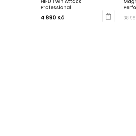
HIFU Twin Attack
Magn
Professional
Perf
4 890
Kč
38 9