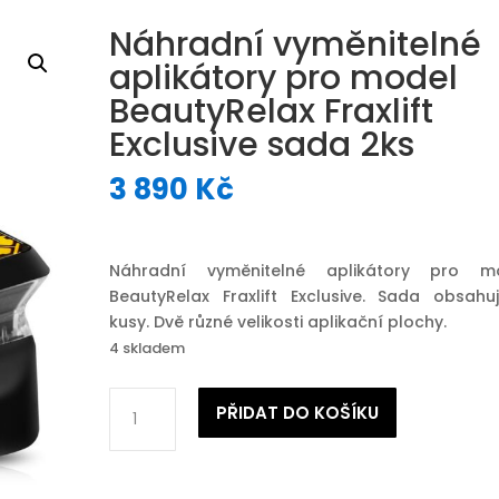
Náhradní vyměnitelné
aplikátory pro model
BeautyRelax Fraxlift
Exclusive sada 2ks
3 890
Kč
Náhradní vyměnitelné aplikátory pro m
BeautyRelax Fraxlift Exclusive. Sada obsahu
kusy. Dvě různé velikosti aplikační plochy.
4 skladem
Náhradní
PŘIDAT DO KOŠÍKU
vyměnitelné
aplikátory
pro