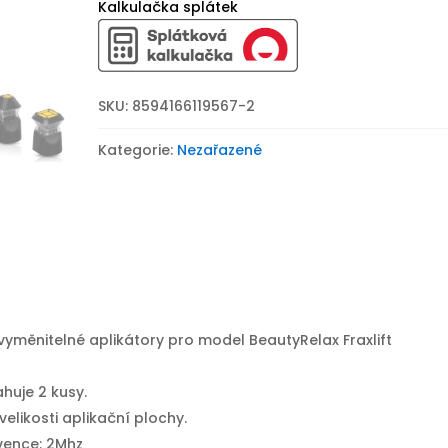
model
Kalkulačka splátek
BeautyRelax
Fraxlift
Exclusive
sada
SKU:
8594166119567-2
2ks
množství
Kategorie:
Nezařazené
yměnitelné aplikátory pro model BeautyRelax Fraxlift
huje 2 kusy.
velikosti aplikační plochy.
vence: 2Mhz