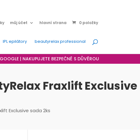
ky
můj účet
hlavní strana
0 položky
IPL epilátory
beautyrelax professional
A GOOGLE | NAKUPUJETE BEZPEČNĚ S DŮVĚROU
Relax Fraxlift Exclusive
ift Exclusive sada 2ks