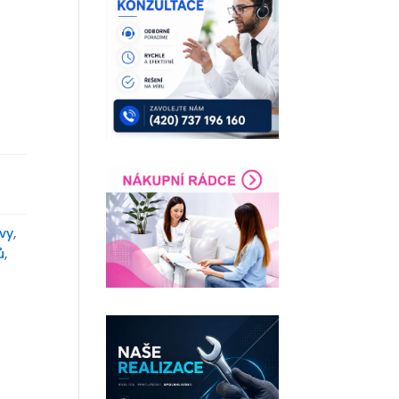
vy
,
ů
,