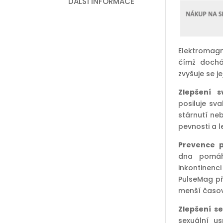
DALŠÍ INFORMACE
Elektromagn
čímž docház
zvyšuje se j
Zlepšení 
posiluje sv
stárnutí ne
pevnosti a l
Prevence p
dna pomáhá
inkontinenc
PulseMag při
menší časov
Zlepšení se
sexuální us