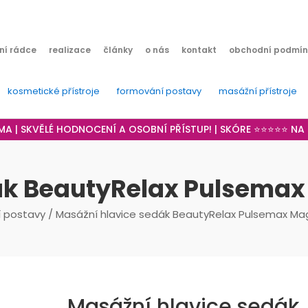
ní rádce
realizace
články
o nás
kontakt
obchodní podmín
kosmetické přístroje
formování postavy
masážní přístroje
RMA | SKVĚLÉ HODNOCENÍ A OSOBNÍ PŘÍSTUP! | SKÓRE ⭐⭐⭐⭐⭐ N
ák BeautyRelax Pulsemax 
 postavy
/ Masážní hlavice sedák BeautyRelax Pulsemax Ma
Masážní hlavice sedák