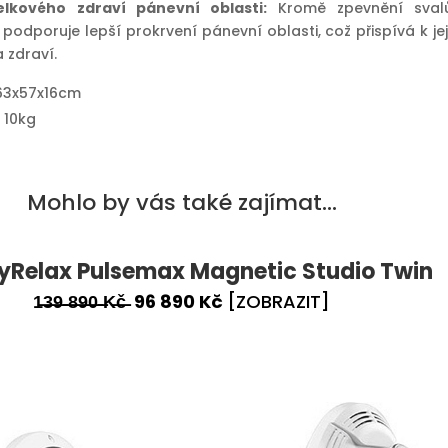
lkového zdraví pánevní oblasti:
Kromě zpevnění sval
podporuje lepší prokrvení pánevní oblasti, což přispívá k jej
 zdraví.
63x57x16cm
 10kg
Mohlo by vás také zajímat…
yRelax Pulsemax Magnetic Studio Twin
1̶3̶9̶ ̶8̶9̶0̶ ̶K̶č̶ 96 890 Kč
[ZOBRAZIT]