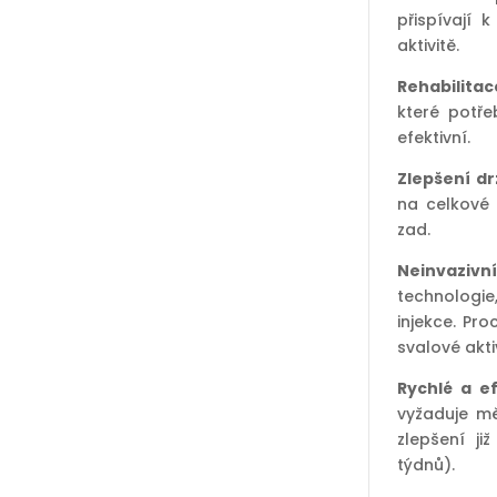
přispívají k
aktivitě.
Rehabilita
které potře
efektivní.
Zlepšení drž
na celkové 
zad.
Neinvaziv
technologi
injekce. Pro
svalové aktiv
Rychlé a ef
vyžaduje mě
zlepšení j
týdnů).