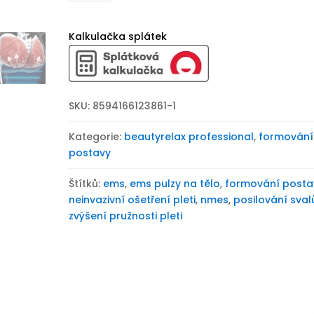
sedák
BeautyRelax
Pulsemax
Kalkulačka splátek
Magnetic
Studio
Seat
množství
SKU:
8594166123861-1
Kategorie:
beautyrelax professional
,
formování
postavy
Štítků:
ems
,
ems pulzy na tělo
,
formování posta
neinvazivní ošetření pleti
,
nmes
,
posilování sval
zvýšení pružnosti pleti