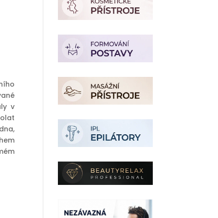
lní
ního
č.
vané
ly v
olat
dna,
ohem
omém