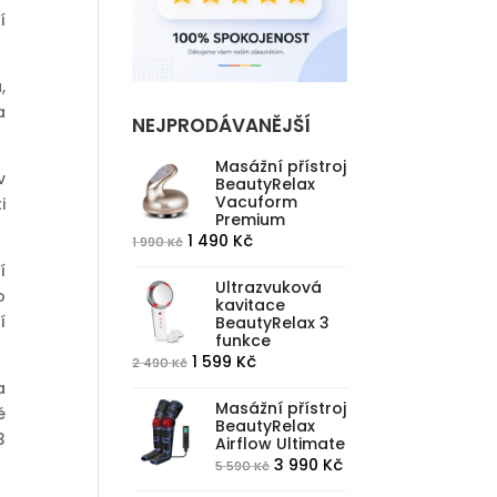
í
,
a
NEJPRODÁVANĚJŠÍ
Masážní přístroj
v
BeautyRelax
Vacuform
i
Premium
Původní
Aktuální
1 490
Kč
1 990
Kč
cena
cena
í
Ultrazvuková
byla:
je:
o
kavitace
1
1
í
BeautyRelax 3
funkce
990 Kč.
490 Kč.
Původní
Aktuální
1 599
Kč
2 490
Kč
cena
cena
a
Masážní přístroj
byla:
je:
é
BeautyRelax
2
1
3
Airflow Ultimate
490 Kč.
599 Kč.
Původní
Aktuální
3 990
Kč
5 590
Kč
cena
cena