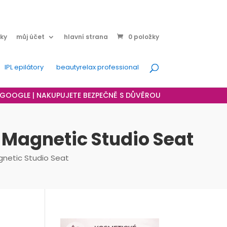
ky
můj účet
hlavní strana
0 položky
IPL epilátory
beautyrelax professional
A GOOGLE | NAKUPUJETE BEZPEČNĚ S DŮVĚROU
Magnetic Studio Seat
gnetic Studio Seat