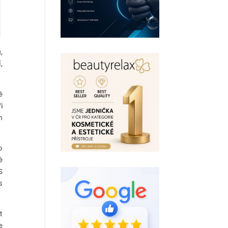
,
,
ě
i
h
o
é
S
s
t
e