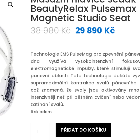
BeautyRelax Pulsemax
Magnetic Studio Seat
Původní
Aktuá
38 980
Kč
29 890
Kč
cena
cena
byla:
je:
38
29
Technologie EMS PulseMag pro zpevnění pánev
980 Kč.
890 K
dna využívá vysokointenzivní fokuso
elektromagnetické impulzy, které stimulují sva
pánevní oblasti. Tato technologie dokáže vyv
supramaximální kontrakce svalů pánevního 
což znamená, že svaly jsou aktivovány mn
intenzivněji než při běžném cvičení nebo věd
zatínání svalů.
6 skladem
Masážní
PŘIDAT DO KOŠÍKU
hlavice