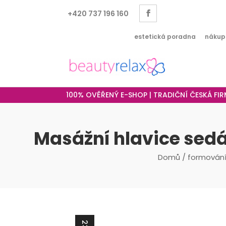
+420 737 196 160
estetická poradna
nákup
100% OVĚŘENÝ E-SHOP | TRADIČNÍ ČESKÁ FI
Masážní hlavice sed
Domů
/
formování