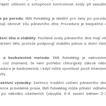
 lepší citlivosti a schopnosti kontrolovat svaly při sexuáln
ce po porodu:
EMS PulseMag je ideální pro ženy po porodu
bují obnovit sílu pánevního dna. Procedura je bezpečná 
ení těla a stability:
Posílené svaly pánevního dna mají vli
držení těla, protože podporují stabilitu pánve a dolní část
ní a bezbolestná metoda:
EMS PulseMag je neinvazivn
e, což znamená, že není potřeba chirurgický zákrok neb
cedura je bezbolestná, i když může vyvolávat pocit intenzivn
ity.
ektivní výsledky:
Zatímco tradiční cvičení pánevního dn
síce pravidelné praxe, EMS PulseMag může přinést viditeln
iž po několika ošetřeních (obvykle 4–6 sezení během 2–