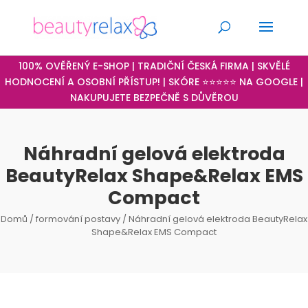
100% OVĚŘENÝ E-SHOP | TRADIČNÍ ČESKÁ FIRMA | SKVĚLÉ
HODNOCENÍ A OSOBNÍ PŘÍSTUP! | SKÓRE ⭐⭐⭐⭐⭐ NA GOOGLE |
NAKUPUJETE BEZPEČNĚ S DŮVĚROU
Náhradní gelová elektroda
BeautyRelax Shape&Relax EMS
Compact
Domů
/
formování postavy
/ Náhradní gelová elektroda BeautyRelax
Shape&Relax EMS Compact