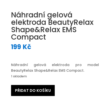
Náhradní gelová
elektroda BeautyRelax
Shape&Relax EMS
Compact
199
Kč
Náhradní gelová elektroda pro model
BeautyRelax Shape&Relax EMS Compact.
1 skladem
Náhradní
PŘIDAT DO KOŠÍKU
gelová
elektroda
BeautyRelax
Shape&Relax