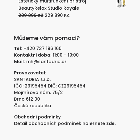
Estetický multifunkční přístroj
byla:
je:
BeautyRelax Studio Royale
289
229
Původní
Aktuální
289 890
Kč
229 890
Kč
890 Kč.
890 Kč.
cena
cena
byla:
je:
289
229
Můžeme vám pomoci?
890 Kč.
890 Kč.
Tel:
+420 737 196 160
Kontaktní doba:
11:00 – 19:00
Mail:
mh@santadria.cz
Provozovatel:
SANTADRIA s.r.o.
IČO: 29195454 DIČ: CZ29195454
Mojmírovo nám. 75/2
Brno 612 00
Česká republika
Obchodní podmínky
Detail obchodních podmínek naleznete
zde
.