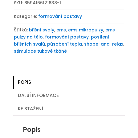
SKU:
8594166121638-1
EMS
Compact
Kategorie:
formování postavy
množství
Štítků:
břišní svaly
,
ems
,
ems mikropulzy
,
ems
pulzy na tělo
,
formování postavy
,
posílení
břišních svalů
,
působení tepla
,
shape-and-relax
,
stimulace tukové tkáně
POPIS
DALŠÍ INFORMACE
KE STAŽENÍ
Popis