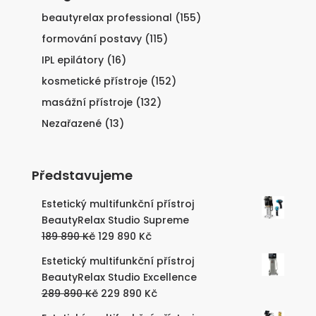
beautyrelax professional
(155)
formování postavy
(115)
IPL epilátory
(16)
kosmetické přístroje
(152)
masážní přístroje
(132)
Nezařazené
(13)
Představujeme
Estetický multifunkční přístroj
BeautyRelax Studio Supreme
Původní
Aktuální
189 890
Kč
129 890
Kč
cena
cena
Estetický multifunkční přístroj
byla:
je:
BeautyRelax Studio Excellence
189
129
Původní
Aktuální
289 890
Kč
229 890
Kč
890 Kč.
890 Kč.
cena
cena