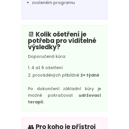
zvoleném programu
📆
Kolik ošetření je
potřeba pro viditelné
výsledky?
Doporučená kúra:
4 až 6 ošetření
prováděných přibližně
2× týdně
Po dokončení základní kúry je
možné pokračovat
udržovací
terapií
.
👥
Pro koho je přístroj