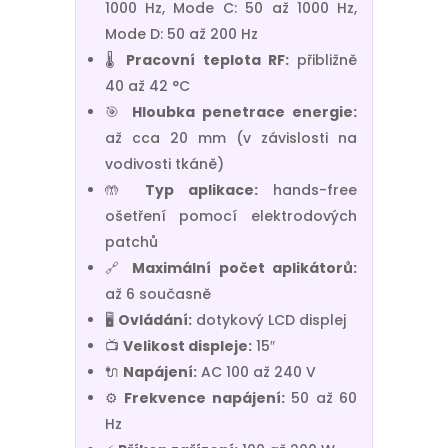
1000 Hz, Mode C: 50 až 1000 Hz,
Mode D: 50 až 200 Hz
🌡️
Pracovní teplota RF:
přibližně
40 až 42 °C
🎯
Hloubka penetrace energie:
až cca 20 mm (v závislosti na
vodivosti tkáně)
🤲
Typ aplikace:
hands-free
ošetření pomocí elektrodových
patchů
🔗
Maximální počet aplikátorů:
až 6 současně
🖥️
Ovládání:
dotykový LCD displej
📺
Velikost displeje:
15″
🔌
Napájení:
AC 100 až 240 V
⚙️
Frekvence napájení:
50 až 60
Hz