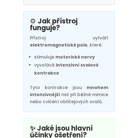
⚙️
Jak přístroj
funguje?
Přístroj vytváří
elektromagnetické pole
, které:
stimuluje
motorické nervy
vyvolává
intenzivní svalové
kontrakce
Tyto kontrakce jsou
mnohem
intenzivnější
než při běžné mimice
nebo cvičení obličejových svalů.
✨ Jaké jsou hlavní
účinky ošetření?