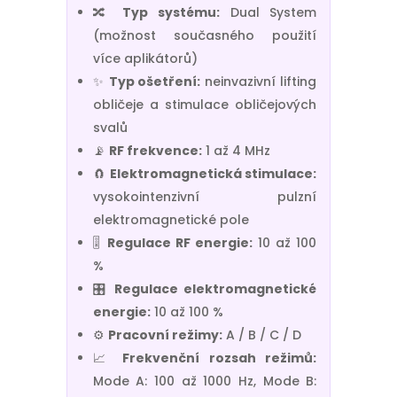
🔀
Typ systému:
Dual System
(možnost současného použití
více aplikátorů)
✨
Typ ošetření:
neinvazivní lifting
obličeje a stimulace obličejových
svalů
📡
RF frekvence:
1 až 4 MHz
🧲
Elektromagnetická stimulace:
vysokointenzivní pulzní
elektromagnetické pole
🎚️
Regulace RF energie:
10 až 100
%
🎛️
Regulace elektromagnetické
energie:
10 až 100 %
⚙️
Pracovní režimy:
A / B / C / D
📈
Frekvenční rozsah režimů:
Mode A: 100 až 1000 Hz, Mode B: