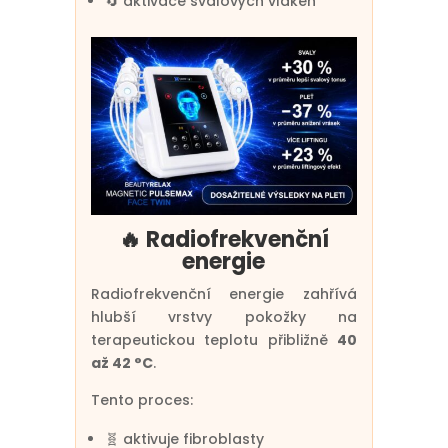
🔄 aktivace svalových vláken
🔥 Radiofrekvenční
energie
Radiofrekvenční energie zahřívá
hlubší vrstvy pokožky na
terapeutickou teplotu přibližně
40
až 42 °C
.
Tento proces:
🧬 aktivuje fibroblasty