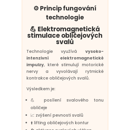
⚙️ Princip fungování
technologie
💪 Elektromagnetická
stimulace obličejových
svalů
Technologie využívá
vysoko-
intenzivní elektromagnetické
impulzy
, které stimulují motorické
nervy a vyvolávají rytmické
kontrakce obličejových svalů.
Výsledkem je:
💪 posílení svalového tonu
obličeje
📈 zvýšení pevnosti svalů
⬆️ lifting obličejových kontur