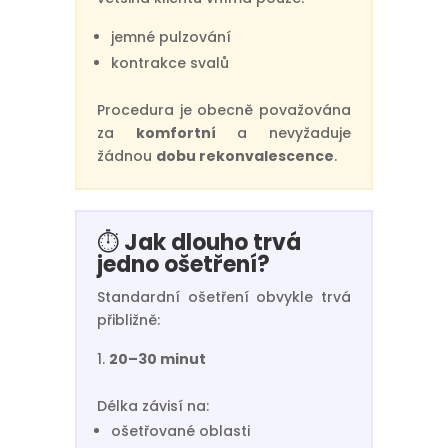
jemné pulzování
kontrakce svalů
Procedura je obecně považována
za
komfortní
a nevyžaduje
žádnou
dobu rekonvalescence
.
⏱️
Jak dlouho trvá
jedno ošetření?
Standardní ošetření obvykle trvá
přibližně:
20–30 minut
Délka závisí na:
ošetřované oblasti