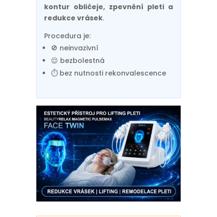
kontur obličeje, zpevnění pleti a
redukce vrásek
.
Procedura je:
🚫 neinvazivní
😌 bezbolestná
⏱ bez nutnosti rekonvalescence