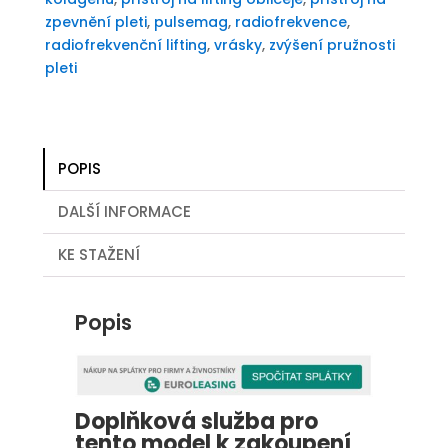
zpevnění pleti
,
pulsemag
,
radiofrekvence
,
radiofrekvenční lifting
,
vrásky
,
zvýšení pružnosti
pleti
POPIS
DALŠÍ INFORMACE
KE STAŽENÍ
Popis
Doplňková služba pro
tento model k zakoupení