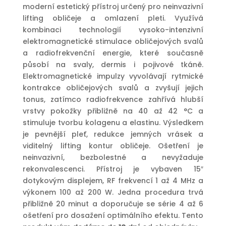
990 Kč.
890 Kč.
moderní estetický přístroj určený pro neinvazivní
lifting obličeje a omlazení pleti. Využívá
kombinaci technologií vysoko-intenzivní
elektromagnetické stimulace obličejových svalů
a radiofrekvenční energie, které současně
působí na svaly, dermis i pojivové tkáně.
Elektromagnetické impulzy vyvolávají rytmické
kontrakce obličejových svalů a zvyšují jejich
tonus, zatímco radiofrekvence zahřívá hlubší
vrstvy pokožky přibližně na 40 až 42 °C a
stimuluje tvorbu kolagenu a elastinu. Výsledkem
je pevnější pleť, redukce jemných vrásek a
viditelný lifting kontur obličeje. Ošetření je
neinvazivní, bezbolestné a nevyžaduje
rekonvalescenci. Přístroj je vybaven 15″
dotykovým displejem, RF frekvencí 1 až 4 MHz a
výkonem 100 až 200 W. Jedna procedura trvá
přibližně 20 minut a doporučuje se série 4 až 6
ošetření pro dosažení optimálního efektu. Tento