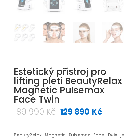
Estetický přístroj pro
lifting pleti BeautyRelax
Magnetic Pulsemax
Face Twin
Původní
Aktuální
189 990
Kč
129 890
Kč
cena
cena
byla:
je:
189
129
BeautyRelax Magnetic Pulsemax Face Twin je