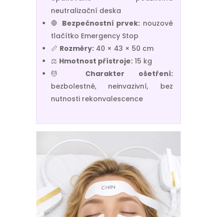
neutralizační deska
🛑
Bezpečnostní prvek:
nouzové
tlačítko Emergency Stop
📏
Rozměry:
40 × 43 × 50 cm
⚖️
Hmotnost přístroje:
15 kg
💆
Charakter ošetření:
bezbolestné, neinvazivní, bez
nutnosti rekonvalescence