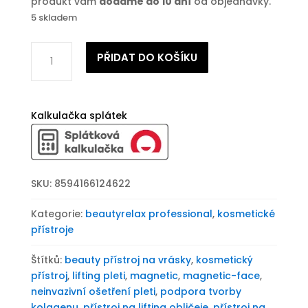
produkt vám
dodáme do 10 dní
od objednávky.
5 skladem
Estetický
PŘIDAT DO KOŠÍKU
přístroj
pro
lifting
pleti
Kalkulačka splátek
BeautyRelax
Magnetic
Pulsemax
Face
SKU:
8594166124622
Twin
množství
Kategorie:
beautyrelax professional
,
kosmetické
přístroje
Štítků:
beauty přístroj na vrásky
,
kosmetický
přístroj
,
lifting pleti
,
magnetic
,
magnetic-face
,
neinvazivní ošetření pleti
,
podpora tvorby
kolagenu
,
přístroj na lifting obličeje
,
přístroj na