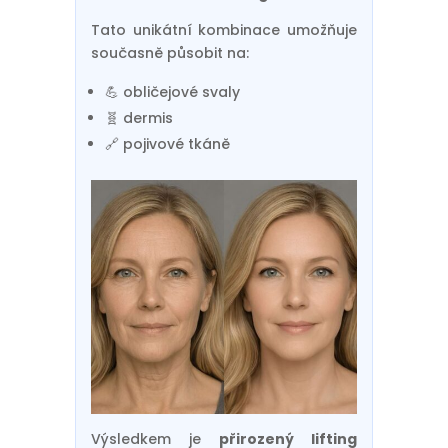
Tato unikátní kombinace umožňuje
současně působit na:
💪 obličejové svaly
🧬 dermis
🔗 pojivové tkáně
Výsledkem je
přirozený lifting