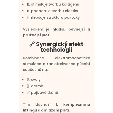
🧵 stimuluje tvorbu kolagenu
🧵 podporuje tvorbu elastinu
✨ zlepšuje strukturu pokožky
Výsledkem je
hladší, pevnější a
pružnější pleť
.
🔗 Synergický efekt
technologií
Kombinace elektromagnetické
stimulace a radiofrekvence působí
současně na:
💪 svaly
🧬 dermis
🔗 pojivové tkáně
Tím dochází k
komplexnímu
liftingu a omlazení pleti
.