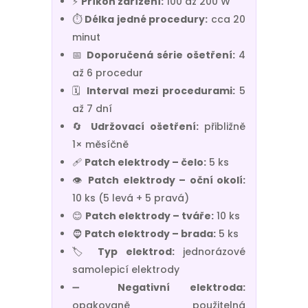
⚡
Příkon zařízení:
100 až 200 W
⏱️
Délka jedné procedury:
cca 20
minut
📅
Doporučená série ošetření:
4
až 6 procedur
🗓️
Interval mezi procedurami:
5
až 7 dní
🔄
Udržovací ošetření:
přibližně
1× měsíčně
🩹
Patch elektrody – čelo:
5 ks
👁️
Patch elektrody – oční okolí:
10 ks (5 levá + 5 pravá)
😊
Patch elektrody – tváře:
10 ks
🧔
Patch elektrody – brada:
5 ks
🏷️
Typ elektrod:
jednorázové
samolepicí elektrody
➖
Negativní elektroda:
opakovaně použitelná