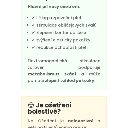
Hlavní přínosy ošetření:
✔ lifting a zpevnění pleti
✔ stimulace obličejových svalů
✔ zlepšení kontur obličeje
✔ zvýšení elasticity pokožky
✔ redukce ochablosti pleti
Elektromagnetická stimulace
zároveň podporuje
metabolismus tkání
a může
pomoci
zlepšit vzhled pokožky
.
😊
Je ošetření
bolestivé?
Ne. Ošetření je
neinvazivní
a
většina klientů vnímá pouze: