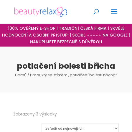
100% OVĚŘENÝ E-SHOP | TRADIČNÍ ČESKÁ FIRMA | SKVĚLÉ
HODNOCENÍ A OSOBNÍ PŘÍSTUP! | SKÓRE ⭐⭐⭐⭐⭐ NA GOOGLE |
NAKUPUJETE BEZPEČNĚ S DŮVĚROU
potlačení bolesti břicha
Domů
/ Produkty se štítkem „potlačení bolesti břicha“
Seřazeno
Zobrazeny 3 výsledky
od
nejnovějších