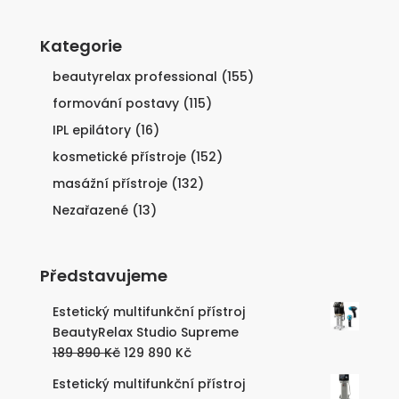
Kategorie
beautyrelax professional
(155)
formování postavy
(115)
IPL epilátory
(16)
kosmetické přístroje
(152)
masážní přístroje
(132)
Nezařazené
(13)
Představujeme
Estetický multifunkční přístroj
BeautyRelax Studio Supreme
Původní
Aktuální
189 890
Kč
129 890
Kč
cena
cena
Estetický multifunkční přístroj
byla:
je: