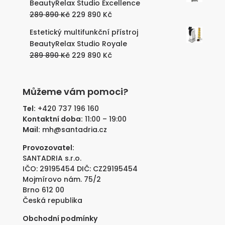
BeautyRelax Studio Excellence
189
129
Původní
Aktuální
289 890
Kč
229 890
Kč
890 Kč.
890 Kč.
cena
cena
Estetický multifunkční přístroj
byla:
je:
BeautyRelax Studio Royale
289
229
Původní
Aktuální
289 890
Kč
229 890
Kč
890 Kč.
890 Kč.
cena
cena
byla:
je:
289
229
Můžeme vám pomoci?
890 Kč.
890 Kč.
Tel:
+420 737 196 160
Kontaktní doba:
11:00 – 19:00
Mail:
mh@santadria.cz
Provozovatel:
SANTADRIA s.r.o.
IČO: 29195454 DIČ: CZ29195454
Mojmírovo nám. 75/2
Brno 612 00
Česká republika
Obchodní podmínky