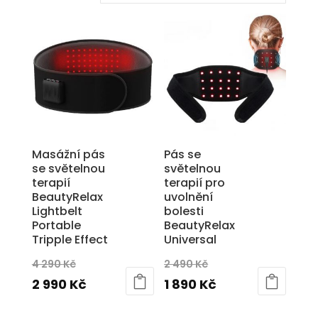
Masážní pás
Pás se
se světelnou
světelnou
terapií
terapií pro
BeautyRelax
uvolnění
Lightbelt
bolesti
Portable
BeautyRelax
Tripple Effect
Universal
Původní
Původní
4 290
Kč
2 490
Kč
cena
Aktuální
cena
Aktuální
2 990
Kč
1 890
Kč
byla:
cena
byla:
cena