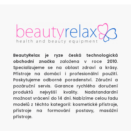
3
je:
790 Kč.
2
990 Kč.
BeautyRelax je ryze česká technologická
obchodní značka
založena v roce
2010
.
Specializujeme se na oblast zdraví a krásy.
Přístroje na domácí i profesionální použití.
Poskytujeme odborné poradenství. Záruční a
pozáruční servis. Garance rychlého doručení
produktů nejvyšší kvality. Nadstandardní
možnost vrácení do 14 dní. Nabízíme celou řadu
modelů z těchto kategorií:
kosmetické přístroje
,
přístroje na formování postavy
,
masážní
přístroje
.