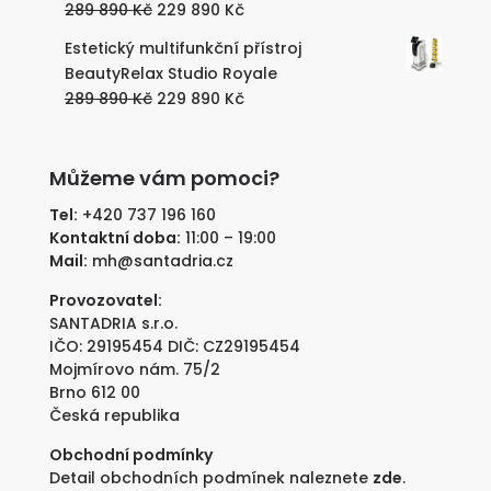
Původní
Aktuální
289 890
Kč
229 890
Kč
890 Kč.
890 Kč.
cena
cena
Estetický multifunkční přístroj
byla:
je:
BeautyRelax Studio Royale
289
229
Původní
Aktuální
289 890
Kč
229 890
Kč
890 Kč.
890 Kč.
cena
cena
byla:
je:
289
229
Můžeme vám pomoci?
890 Kč.
890 Kč.
Tel:
+420 737 196 160
Kontaktní doba:
11:00 – 19:00
Mail:
mh@santadria.cz
Provozovatel:
SANTADRIA s.r.o.
IČO: 29195454 DIČ: CZ29195454
Mojmírovo nám. 75/2
Brno 612 00
Česká republika
Obchodní podmínky
Detail obchodních podmínek naleznete
zde
.