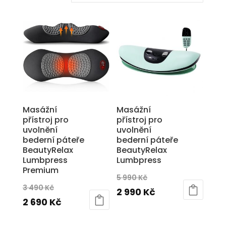
Masážní
Masážní
přístroj pro
přístroj pro
uvolnění
uvolnění
bederní páteře
bederní páteře
BeautyRelax
BeautyRelax
Lumbpress
Lumbpress
Premium
Původní
5 990
Kč
Původní
3 490
Kč
cena
Aktuální
2 990
Kč
cena
Aktuální
2 690
Kč
byla:
cena
byla:
cena
5
je: