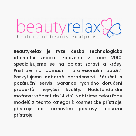
990 Kč.
2
990 Kč.
BeautyRelax je ryze česká technologická
obchodní značka
založena v roce
2010
.
Specializujeme se na oblast zdraví a krásy.
Přístroje na domácí i profesionální použití.
Poskytujeme odborné poradenství. Záruční a
pozáruční servis. Garance rychlého doručení
produktů nejvyšší kvality. Nadstandardní
možnost vrácení do 14 dní. Nabízíme celou řadu
modelů z těchto kategorií:
kosmetické přístroje
,
přístroje na formování postavy
,
masážní
přístroje
.