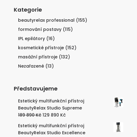
Kategorie
beautyrelax professional
(155)
formování postavy
(115)
IPL epilátory
(16)
kosmetické přístroje
(152)
masážní přístroje
(132)
Nezařazené
(13)
Představujeme
Estetický multifunkční přístroj
BeautyRelax Studio Supreme
Původní
Aktuální
189 890
Kč
129 890
Kč
cena
cena
Estetický multifunkční přístroj
byla:
je:
BeautyRelax Studio Excellence
189
129