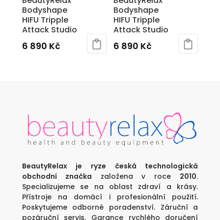
BeautyRelax
BeautyRelax
Bodyshape
Bodyshape
HIFU Tripple
HIFU Tripple
Attack Studio
Attack Studio
6 890
Kč
6 890
Kč
BeautyRelax je ryze česká technologická
obchodní značka
založena v roce
2010
.
Specializujeme se na oblast zdraví a krásy.
Přístroje na domácí i profesionální použití.
Poskytujeme odborné poradenství. Záruční a
pozáruční servis. Garance rychlého doručení