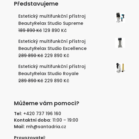
Představujeme
Estetický multifunkční přístroj
BeautyRelax Studio Supreme
Původní
Aktuální
189 890
Kč
129 890
Kč
cena
cena
Estetický multifunkční přístroj
byla:
je:
BeautyRelax Studio Excellence
189
129
Původní
Aktuální
289 890
Kč
229 890
Kč
890 Kč.
890 Kč.
cena
cena
Estetický multifunkční přístroj
byla:
je:
BeautyRelax Studio Royale
289
229
Původní
Aktuální
289 890
Kč
229 890
Kč
890 Kč.
890 Kč.
cena
cena
byla:
je:
289
229
Můžeme vám pomoci?
890 Kč.
890 Kč.
Tel:
+420 737 196 160
Kontaktní doba:
11:00 – 19:00
Mail:
mh@santadria.cz
Provozovatel: