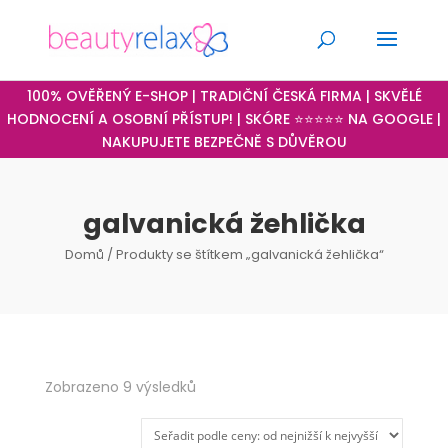
100% OVĚŘENÝ E-SHOP | TRADIČNÍ ČESKÁ FIRMA | SKVĚLÉ
HODNOCENÍ A OSOBNÍ PŘÍSTUP! | SKÓRE ⭐⭐⭐⭐⭐ NA GOOGLE |
NAKUPUJETE BEZPEČNĚ S DŮVĚROU
galvanická žehlička
Domů
/ Produkty se štítkem „galvanická žehlička“
Seřazeno
Zobrazeno 9 výsledků
podle
ceny: