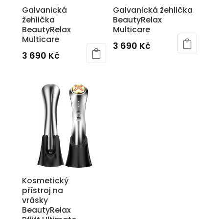
Galvanická
Galvanická žehlička
žehlička
BeautyRelax
BeautyRelax
Multicare
Multicare
3 690
Kč
3 690
Kč
Kosmetický
přístroj na
vrásky
BeautyRelax