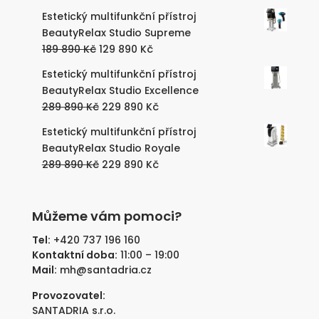
Estetický multifunkční přístroj
BeautyRelax Studio Supreme
Původní
Aktuální
189 890
Kč
129 890
Kč
cena
cena
Estetický multifunkční přístroj
byla:
je:
BeautyRelax Studio Excellence
189
129
Původní
Aktuální
289 890
Kč
229 890
Kč
890 Kč.
890 Kč.
cena
cena
Estetický multifunkční přístroj
byla:
je:
BeautyRelax Studio Royale
289
229
Původní
Aktuální
289 890
Kč
229 890
Kč
890 Kč.
890 Kč.
cena
cena
byla:
je:
289
229
Můžeme vám pomoci?
890 Kč.
890 Kč.
Tel:
+420 737 196 160
Kontaktní doba:
11:00 – 19:00
Mail:
mh@santadria.cz
Provozovatel:
SANTADRIA s.r.o.