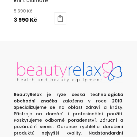
Rflift Ultimate
Původní
5 690
Kč
cena
Aktuální
3 990
Kč
byla:
cena
5
je:
690 Kč.
3
990 Kč.
BeautyRelax je ryze česká technologická
obchodní značka
založena v roce
2010
.
Specializujeme se na oblast zdraví a krásy.
Přístroje na domácí i profesionální použití.
Poskytujeme odborné poradenství. Záruční a
pozáruční servis. Garance rychlého doručení
produktů nejvyšší kvality. Nadstandardní