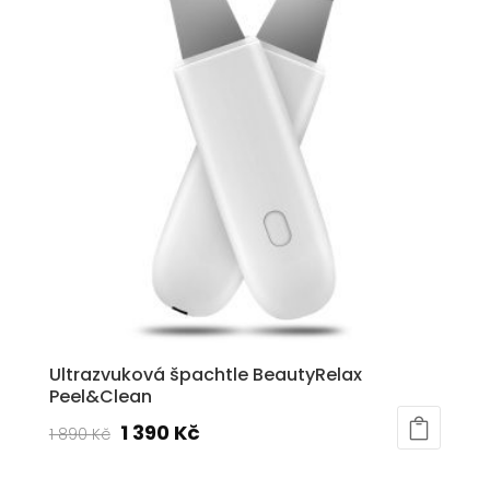
Ultrazvuková špachtle BeautyRelax
Peel&Clean
Původní
Aktuální
1 390
Kč
1 890
Kč
cena
cena