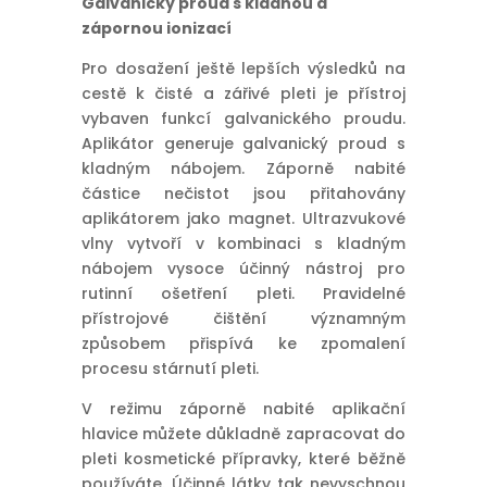
Galvanický proud s kladnou a
zápornou ionizací
Pro dosažení ještě lepších výsledků na
cestě k čisté a zářivé pleti je přístroj
vybaven funkcí galvanického proudu.
Aplikátor generuje galvanický proud s
kladným nábojem. Záporně nabité
částice nečistot jsou přitahovány
aplikátorem jako magnet. Ultrazvukové
vlny vytvoří v kombinaci s kladným
nábojem vysoce účinný nástroj pro
rutinní ošetření pleti. Pravidelné
přístrojové čištění významným
způsobem přispívá ke zpomalení
procesu stárnutí pleti.
V režimu záporně nabité aplikační
hlavice můžete důkladně zapracovat do
pleti kosmetické přípravky, které běžně
používáte. Účinné látky tak nevyschnou