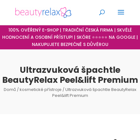
100% OVĚŘENÝ E-SHOP | TRADIČNÍ ČESKÁ FIRMA | SKVĚLÉ
HODNOCENÍ A OSOBNÍ PŘÍSTUP! | SKÓRE ⭐⭐⭐⭐⭐ NA GOOGLE |
NAKUPUJETE BEZPEČNĚ S DŮVĚROU
Ultrazvuková špachtle
BeautyRelax Peel&lift Premium
Domů
/
kosmetické přístroje
/ Ultrazvuková špachtle BeautyRelax
Peel&lift Premium