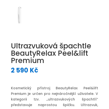
Ultrazvuková špachtle
BeautyRelax Peel&lift
Premium
2 590
Kč
Kosmetický přístroj BeautyRelax Peel&lift
Premium je určen pro nejnáročnější uživatele. V
kategorii tzv. „ultrazvukových špachtlí“
představuje naprostou špičku. Ultrazvuk,