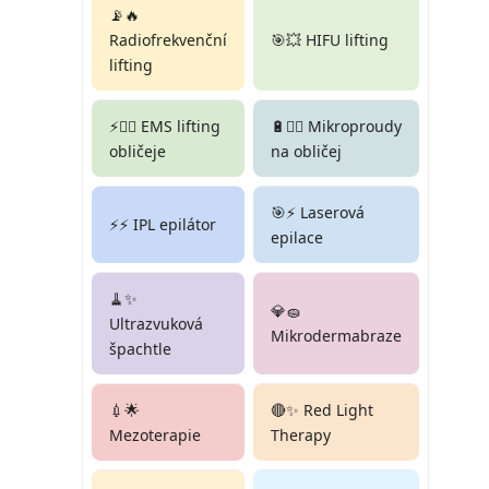
📡🔥
Radiofrekvenční
🎯💥 HIFU lifting
lifting
⚡🏋️‍♀️ EMS lifting
🔋💆‍♀️ Mikroproudy
obličeje
na obličej
🎯⚡ Laserová
⚡⚡ IPL epilátor
epilace
🧹✨
💎🧽
Ultrazvuková
Mikrodermabraze
špachtle
💉🌟
🔴✨ Red Light
Mezoterapie
Therapy