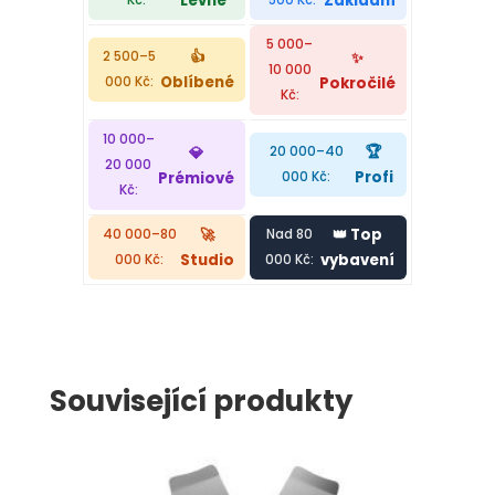
Levné
Základní
Kč:
500 Kč:
5 000–
👍
✨
2 500–5
10 000
Oblíbené
Pokročilé
000 Kč:
Kč:
10 000–
🏆
💎
20 000–40
20 000
Profi
Prémiové
000 Kč:
Kč:
🚀
👑 Top
40 000–80
Nad 80
Studio
vybavení
000 Kč:
000 Kč:
Související produkty