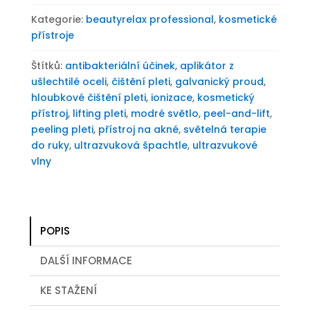
Kategorie:
beautyrelax professional
,
kosmetické
přístroje
Štítků:
antibakteriální účinek
,
aplikátor z
ušlechtilé oceli
,
čištění pleti
,
galvanický proud
,
hloubkové čištění pleti
,
ionizace
,
kosmetický
přístroj
,
lifting pleti
,
modré světlo
,
peel-and-lift
,
peeling pleti
,
přístroj na akné
,
světelná terapie
do ruky
,
ultrazvuková špachtle
,
ultrazvukové
vlny
POPIS
DALŠÍ INFORMACE
KE STAŽENÍ