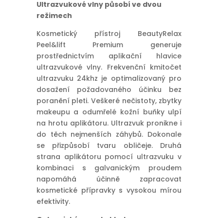
Ultrazvukové vlny působí ve dvou
režimech
Kosmetický přístroj BeautyRelax
Peel&lift Premium generuje
prostřednictvím aplikační hlavice
ultrazvukové vlny. Frekvenční kmitočet
ultrazvuku 24khz je optimalizovaný pro
dosažení požadovaného účinku bez
poranění pleti. Veškeré nečistoty, zbytky
makeupu a odumřelé kožní buňky ulpí
na hrotu aplikátoru. Ultrazvuk pronikne i
do těch nejmenších záhybů. Dokonale
se přizpůsobí tvaru obličeje. Druhá
strana aplikátoru pomocí ultrazvuku v
kombinaci s galvanickým proudem
napomáhá účinně zapracovat
kosmetické přípravky s vysokou mírou
efektivity.