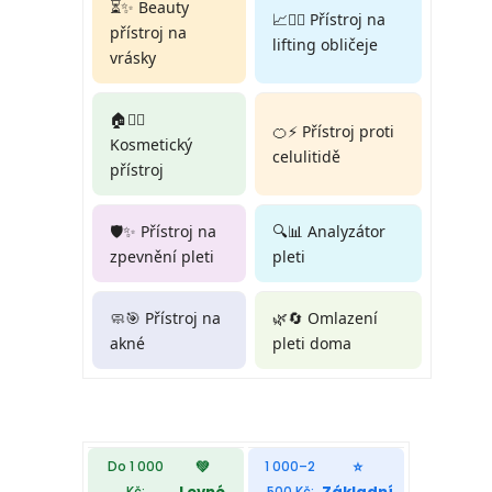
⏳✨ Beauty
📈💆‍♀️ Přístroj na
přístroj na
lifting obličeje
vrásky
🏠💆‍♀️
🍊⚡ Přístroj proti
Kosmetický
celulitidě
přístroj
🛡️✨ Přístroj na
🔍📊 Analyzátor
zpevnění pleti
pleti
🧼🎯 Přístroj na
🌿🔄 Omlazení
akné
pleti doma
💚
⭐
Do 1 000
1 000–2