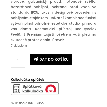
vibrace, galvanický proud, fotonové světlo,
bezdrátové nabíjení, ochrana proti vodě ve
standardu IPX5, luxusní designové provedení s
nabíjecím stojánkem. Unikátní kombinace funkcí
vytvoří plnohodnotné estetické studio přímo u
vás doma. Kosmetický přístroj BeautyRelax
Peel&lift Premium zajistí ošetření vaši pleti na
skutečně profesionální úrovni!
7 skladem
Ultrazvuková
PŘIDAT DO KOŠÍKU
špachtle
BeautyRelax
Peel&lift
Premium
Kalkulačka splátek
množství
SKU:
8594166116955