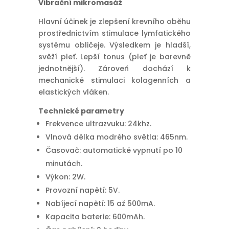
Vibrační mikromasáž
Hlavní účinek je zlepšení krevního oběhu
prostřednictvím stimulace lymfatického
systému obličeje. Výsledkem je hladší,
svěží pleť. Lepší tonus (pleť je barevně
jednotnější). Zároveň dochází k
mechanické stimulaci kolagenních a
elastických vláken.
Technické parametry
Frekvence ultrazvuku: 24khz.
Vlnová délka modrého světla: 465nm.
Časovač: automatické vypnutí po 10
minutách.
Výkon: 2W.
Provozní napětí: 5V.
Nabíjecí napětí: 15 až 500mA.
Kapacita baterie: 600mAh.