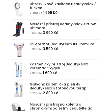
byla:
je:
Ultrazvuková kavitace BeautyRelax 3
funkce
1
1
Původní
Aktuální
1 599
Kč
2 490
Kč
990 Kč.
490 Kč.
cena
cena
byla:
je:
Masážní přístroj BeautyRelax Airflow
Ultimate
2
1
Původní
Aktuální
3 990
Kč
5 590
Kč
490 Kč.
599 Kč.
cena
cena
byla:
je:
IPL epilátor Beautyrelax IPL Premium
Původní
Aktuální
3 590
Kč
5 990
Kč
5
3
cena
cena
590 Kč.
990 Kč.
byla:
je:
Kosmetický přístroj BeautyRelax
5
3
Poremax Oxygen
990 Kč.
590 Kč.
Původní
Aktuální
1 690
Kč
2 390
Kč
cena
cena
byla:
je:
Galvanická žehlička pleti 4v1
BeautyRelax s fotonovou terapií
2
1
Původní
Aktuální
2 890
Kč
3 790
Kč
390 Kč.
690 Kč.
cena
cena
byla:
je:
Masážní přístroj na kolena s
chronickými bolestmi BeautyRelax
3
2