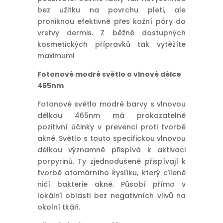
bez užitku na povrchu pleti, ale
proniknou efektivně přes kožní póry do
vrstvy dermis. Z běžně dostupných
kosmetických přípravků tak vytěžíte
maximum!
Fotonové modré světlo o vlnové délce
465nm
Fotonové světlo modré barvy s vlnovou
délkou 465nm má prokazatelně
pozitivní účinky v prevenci proti tvorbě
akné. Světlo s touto specifickou vlnovou
délkou významně přispívá k aktivaci
porpyrinů. Ty zjednodušeně přispívají k
tvorbě atomárního kyslíku, který cíleně
ničí bakterie akné. Působí přímo v
lokální oblasti bez negativních vlivů na
okolní tkáň.