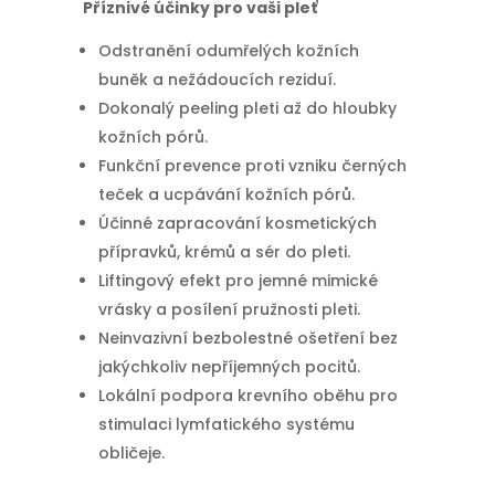
Příznivé účinky pro vaši pleť
Odstranění odumřelých kožních
buněk a nežádoucích reziduí.
Dokonalý peeling pleti až do hloubky
kožních pórů.
Funkční prevence proti vzniku černých
teček a ucpávání kožních pórů.
Účinné zapracování kosmetických
přípravků, krémů a sér do pleti.
Liftingový efekt pro jemné mimické
vrásky a posílení pružnosti pleti.
Neinvazivní bezbolestné ošetření bez
jakýchkoliv nepříjemných pocitů.
Lokální podpora krevního oběhu pro
stimulaci lymfatického systému
obličeje.