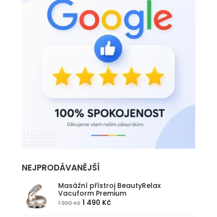
NEJPRODÁVANĚJŠÍ
Masážní přístroj BeautyRelax
Vacuform Premium
Původní
Aktuální
1 490
Kč
1 990
Kč
cena
cena