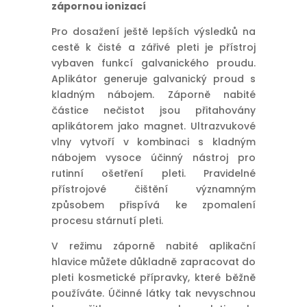
zápornou ionizací
Pro dosažení ještě lepších výsledků na
cestě k čisté a zářivé pleti je přístroj
vybaven funkcí galvanického proudu.
Aplikátor generuje galvanický proud s
kladným nábojem. Záporně nabité
částice nečistot jsou přitahovány
aplikátorem jako magnet. Ultrazvukové
vlny vytvoří v kombinaci s kladným
nábojem vysoce účinný nástroj pro
rutinní ošetření pleti. Pravidelné
přístrojové čištění významným
způsobem přispívá ke zpomalení
procesu stárnutí pleti.
V režimu záporně nabité aplikační
hlavice můžete důkladně zapracovat do
pleti kosmetické přípravky, které běžně
používáte. Účinné látky tak nevyschnou