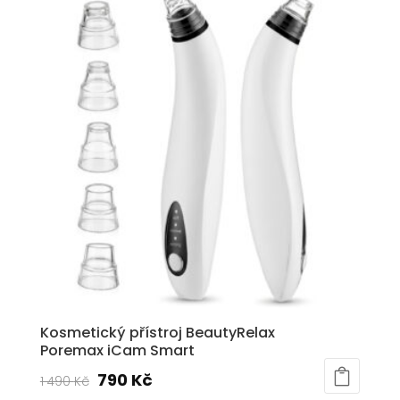
1
1
890 Kč.
390 Kč.
Kosmetický přístroj BeautyRelax
Poremax iCam Smart
Původní
Aktuální
790
Kč
1 490
Kč