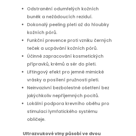
Odstranění odumřelých kožních
buněk a nežádoucích reziduí.
Dokonalý peeling pleti až do hloubky
kožních pórů.
Funkční prevence proti vzniku černých
teček a ucpávání kožních pórů.
Účinné zapracování kosmetických
přípravků, krémů a sér do pleti.
Liftingový efekt pro jemné mimické
vrásky a posílení pružnosti pleti.
Neinvazivní bezbolestné ošetření bez
jakýchkoliv nepříjemných pocitů.
Lokální podpora krevního oběhu pro
stimulaci lymfatického systému
obličeje.
Ultrazvukové vlny působí ve dvou