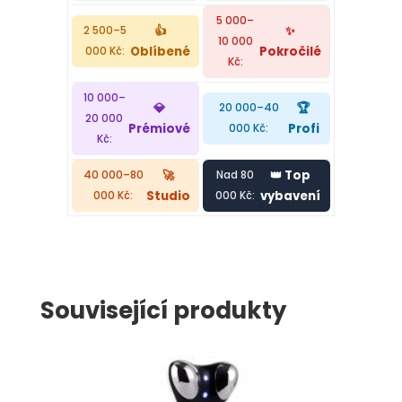
5 000–
👍
✨
2 500–5
10 000
Oblíbené
Pokročilé
000 Kč:
Kč:
10 000–
🏆
💎
20 000–40
20 000
Profi
Prémiové
000 Kč:
Kč:
🚀
👑 Top
40 000–80
Nad 80
Studio
vybavení
000 Kč:
000 Kč:
Související produkty