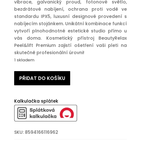
vibrace, galvanický proud, fotonové světlo,
bezdrátové nabíjení, ochrana proti vodě ve
standardu IPX5, luxusní designové provedení s
nabíjecím stojánkem. Unikátní kombinace funkcí
vytvoří plnohodnotné estetické studio přímo u
vás doma. Kosmetický přístroj BeautyRelax
Peel&lift Premium zajistí ošetření vaši pleti na
skutečně profesionální úrovni!
1 skladem
Ultrazvuková
PŘIDAT DO KOŠÍKU
špachtle
BeautyRelax
Peel&lift
Kalkulačka splátek
Premium
množství
SKU:
8594166116962