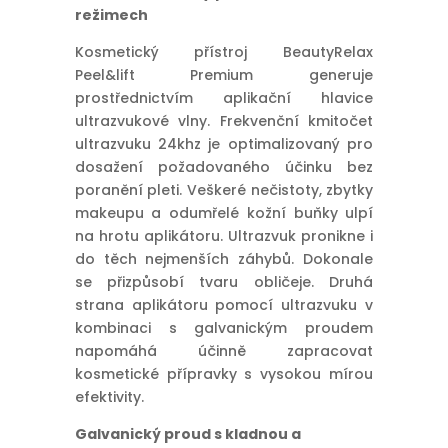
režimech
Kosmetický přístroj BeautyRelax
Peel&lift Premium generuje
prostřednictvím aplikační hlavice
ultrazvukové vlny. Frekvenční kmitočet
ultrazvuku 24khz je optimalizovaný pro
dosažení požadovaného účinku bez
poranění pleti. Veškeré nečistoty, zbytky
makeupu a odumřelé kožní buňky ulpí
na hrotu aplikátoru. Ultrazvuk pronikne i
do těch nejmenších záhybů. Dokonale
se přizpůsobí tvaru obličeje. Druhá
strana aplikátoru pomocí ultrazvuku v
kombinaci s galvanickým proudem
napomáhá účinně zapracovat
kosmetické přípravky s vysokou mírou
efektivity.
Galvanický proud s kladnou a