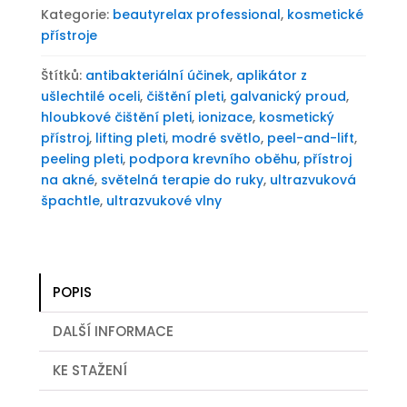
Kategorie:
beautyrelax professional
,
kosmetické
přístroje
Štítků:
antibakteriální účinek
,
aplikátor z
ušlechtilé oceli
,
čištění pleti
,
galvanický proud
,
hloubkové čištění pleti
,
ionizace
,
kosmetický
přístroj
,
lifting pleti
,
modré světlo
,
peel-and-lift
,
peeling pleti
,
podpora krevního oběhu
,
přístroj
na akné
,
světelná terapie do ruky
,
ultrazvuková
špachtle
,
ultrazvukové vlny
POPIS
DALŠÍ INFORMACE
KE STAŽENÍ