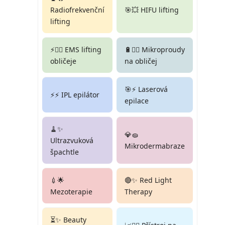
Radiofrekvenční
🎯💥 HIFU lifting
lifting
⚡🏋️‍♀️ EMS lifting
🔋💆‍♀️ Mikroproudy
obličeje
na obličej
🎯⚡ Laserová
⚡⚡ IPL epilátor
epilace
🧹✨
💎🧽
Ultrazvuková
Mikrodermabraze
špachtle
💉🌟
🔴✨ Red Light
Mezoterapie
Therapy
⏳✨ Beauty