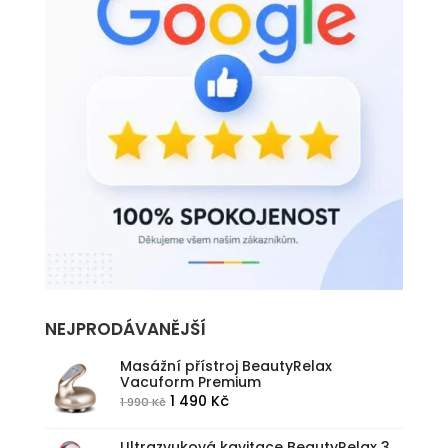
NEJPRODÁVANĚJŠÍ
Masážní přístroj BeautyRelax
Vacuform Premium
Původní
Aktuální
1 490
Kč
1 990
Kč
cena
cena
byla:
je:
Ultrazvuková kavitace BeautyRelax 3