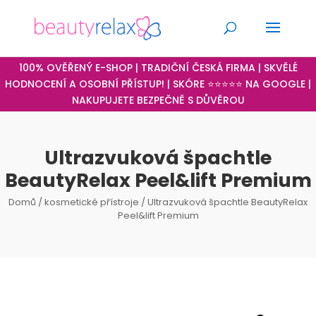
100% OVĚŘENÝ E-SHOP | TRADIČNÍ ČESKÁ FIRMA | SKVĚLÉ
HODNOCENÍ A OSOBNÍ PŘÍSTUP! | SKÓRE ⭐⭐⭐⭐⭐ NA GOOGLE |
NAKUPUJETE BEZPEČNĚ S DŮVĚROU
Ultrazvuková špachtle
BeautyRelax Peel&lift Premium
Domů
/
kosmetické přístroje
/ Ultrazvuková špachtle BeautyRelax
Peel&lift Premium