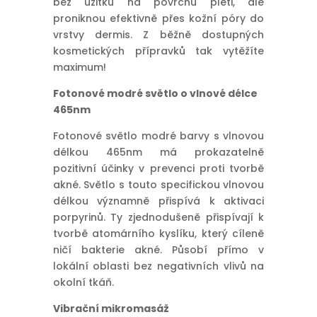
bez užitku na povrchu pleti, ale
proniknou efektivně přes kožní póry do
vrstvy dermis. Z běžně dostupných
kosmetických přípravků tak vytěžíte
maximum!
Fotonové modré světlo o vlnové délce
465nm
Fotonové světlo modré barvy s vlnovou
délkou 465nm má prokazatelně
pozitivní účinky v prevenci proti tvorbě
akné. Světlo s touto specifickou vlnovou
délkou významně přispívá k aktivaci
porpyrinů. Ty zjednodušeně přispívají k
tvorbě atomárního kyslíku, který cíleně
ničí bakterie akné. Působí přímo v
lokální oblasti bez negativních vlivů na
okolní tkáň.
Vibrační mikromasáž