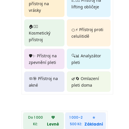
📈💆‍♀️ Přístroj na
přístroj na
lifting obličeje
vrásky
🏠💆‍♀️
🍊⚡ Přístroj proti
Kosmetický
celulitidě
přístroj
🛡️✨ Přístroj na
🔍📊 Analyzátor
zpevnění pleti
pleti
🧼🎯 Přístroj na
🌿🔄 Omlazení
akné
pleti doma
💚
⭐
Do 1 000
1 000–2
Levné
Základní
Kč:
500 Kč: