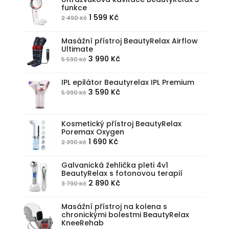
funkce
1
1
Původní
Aktuální
1 599
Kč
2 490
Kč
990 Kč.
490 Kč.
cena
cena
byla:
je:
Masážní přístroj BeautyRelax Airflow
Ultimate
2
1
Původní
Aktuální
3 990
Kč
5 590
Kč
490 Kč.
599 Kč.
cena
cena
byla:
je:
IPL epilátor Beautyrelax IPL Premium
Původní
Aktuální
3 590
Kč
5 990
Kč
5
3
cena
cena
590 Kč.
990 Kč.
byla:
je:
Kosmetický přístroj BeautyRelax
5
3
Poremax Oxygen
990 Kč.
590 Kč.
Původní
Aktuální
1 690
Kč
2 390
Kč
cena
cena
byla:
je:
Galvanická žehlička pleti 4v1
BeautyRelax s fotonovou terapií
2
1
Původní
Aktuální
2 890
Kč
3 790
Kč
390 Kč.
690 Kč.
cena
cena
byla:
je:
Masážní přístroj na kolena s
chronickými bolestmi BeautyRelax
3
2
KneeRehab