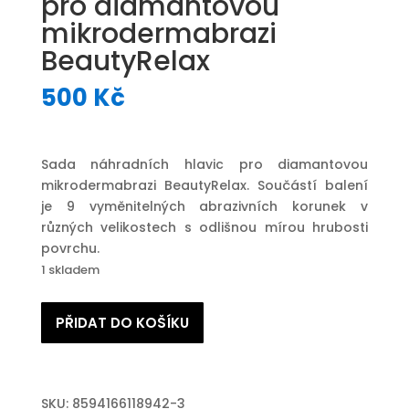
pro diamantovou
mikrodermabrazi
BeautyRelax
500
Kč
Sada náhradních hlavic pro diamantovou
mikrodermabrazi BeautyRelax. Součástí balení
je 9 vyměnitelných abrazivních korunek v
různých velikostech s odlišnou mírou hrubosti
povrchu.
1 skladem
Sada
PŘIDAT DO KOŠÍKU
náhradních
hlavic
pro
diamantovou
SKU:
8594166118942-3