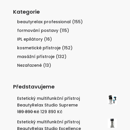
Kategorie
beautyrelax professional
(155)
formování postavy
(115)
IPL epilátory
(16)
kosmetické přístroje
(152)
masážní přístroje
(132)
Nezařazené
(13)
Představujeme
Estetický multifunkční přístroj
BeautyRelax Studio Supreme
Původní
Aktuální
189 890
Kč
129 890
Kč
cena
cena
Estetický multifunkční přístroj
byla:
je:
BeautyRelax Studio Excellence