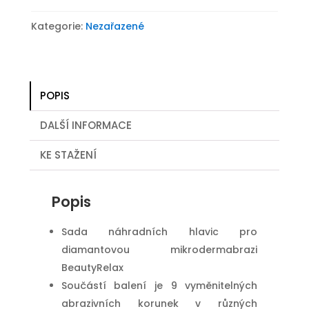
mikrodermabrazi
BeautyRelax
Kategorie:
Nezařazené
množství
POPIS
DALŠÍ INFORMACE
KE STAŽENÍ
Popis
Sada náhradních hlavic pro
diamantovou mikrodermabrazi
BeautyRelax
Součástí balení je 9 vyměnitelných
abrazivních korunek v různých