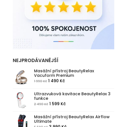
NEJPRODÁVANĚJŠÍ
Masážní přístroj BeautyRelax
Vacuform Premium
Původní
Aktuální
1 490
Kč
1 990
Kč
cena
cena
byla:
je:
Ultrazvuková kavitace BeautyRelax 3
funkce
1
1
Původní
Aktuální
1 599
Kč
2 490
Kč
990 Kč.
490 Kč.
cena
cena
byla:
je:
Masážní přístroj BeautyRelax Airflow
Ultimate
2
1
Původní
Aktuální
3 990
Kč
5 590
Kč