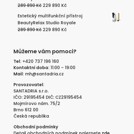
189
129
Původní
Aktuální
289 890
Kč
229 890
Kč
890 Kč.
890 Kč.
cena
cena
Estetický multifunkční přístroj
byla:
je:
BeautyRelax Studio Royale
289
229
Původní
Aktuální
289 890
Kč
229 890
Kč
890 Kč.
890 Kč.
cena
cena
byla:
je:
289
229
Můžeme vám pomoci?
890 Kč.
890 Kč.
Tel:
+420 737 196 160
Kontaktní doba:
11:00 – 19:00
Mail:
mh@santadria.cz
Provozovatel:
SANTADRIA s.r.o.
IČO: 29195454 DIČ: CZ29195454
Mojmírovo nám. 75/2
Brno 612 00
Česká republika
Obchodní podmínky
Detail obchodních podmínek naleznete
zde
.