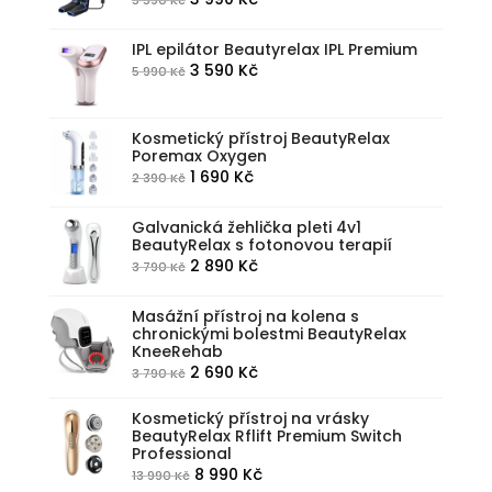
490 Kč.
599 Kč.
cena
cena
byla:
je:
IPL epilátor Beautyrelax IPL Premium
Původní
Aktuální
3 590
Kč
5 990
Kč
5
3
cena
cena
590 Kč.
990 Kč.
byla:
je:
Kosmetický přístroj BeautyRelax
5
3
Poremax Oxygen
990 Kč.
590 Kč.
Původní
Aktuální
1 690
Kč
2 390
Kč
cena
cena
byla:
je:
Galvanická žehlička pleti 4v1
BeautyRelax s fotonovou terapií
2
1
Původní
Aktuální
2 890
Kč
3 790
Kč
390 Kč.
690 Kč.
cena
cena
byla:
je:
Masážní přístroj na kolena s
chronickými bolestmi BeautyRelax
3
2
KneeRehab
790 Kč.
890 Kč.
Původní
Aktuální
2 690
Kč
3 790
Kč
cena
cena
Kosmetický přístroj na vrásky
byla:
je:
BeautyRelax Rflift Premium Switch
3
2
Professional
790 Kč.
690 Kč.
Původní
Aktuální
8 990
Kč
13 990
Kč