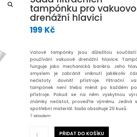
tampónku pro vakuovo
drenážní hlavici
199
Kč
Vatové tampónky jsou důležitou součástí
používání vakuové drenážní hlavice. Tamp
funguje jako mechanická bariéra. Jeho hla
smyslem je zabránit vniknutí jakékoliv čás
nečistoty dovnitř přístroje. Filtrační va
tampónek není třeba měnit po každém pou
přístroje. Pokud se na něm vyskytnou výr
známky nečistot, proveďte výměnu. Jedná 
spotřební materiál. Sada obsahuje 20 kusů.
7 skladem
Sada
PŘIDAT DO KOŠÍKU
filtračních