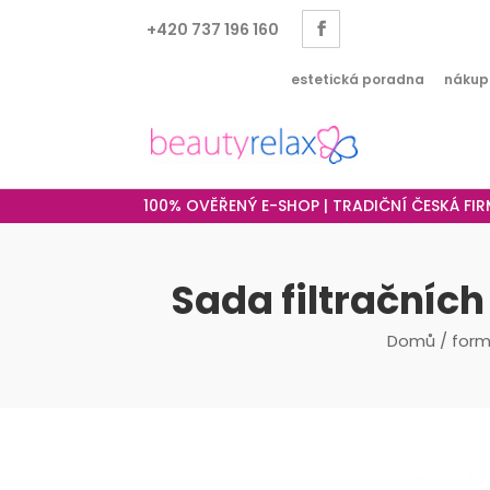
+420 737 196 160
estetická poradna
nákup
100% OVĚŘENÝ E-SHOP | TRADIČNÍ ČESKÁ FI
Sada filtračníc
Domů
/
form