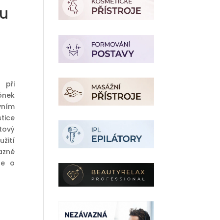
u
 při
ónek
vním
tice
tový
žití
azné
se o