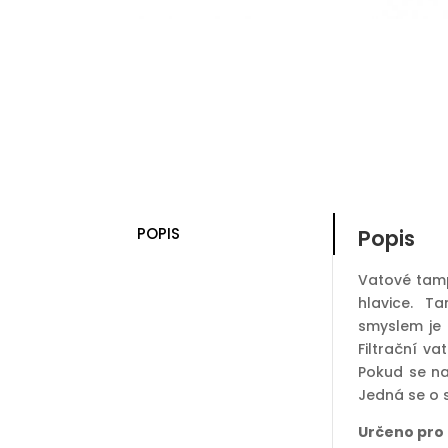
POPIS
Popis
Vatové tamp
hlavice. T
smyslem je z
Filtrační v
Pokud se na
Jedná se o 
Určeno pro