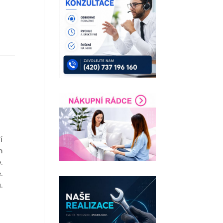
í
m
.
.
.