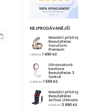
NEJPRODÁVANĚJŠÍ
í
Masážní přístroj
BeautyRelax
Vacuform
Premium
Původní
Aktuální
1 490
Kč
1 990
Kč
cena
cena
Ultrazvuková
byla:
je:
kavitace
1
1
BeautyRelax 3
funkce
990 Kč.
490 Kč.
Původní
Aktuální
1 599
Kč
2 490
Kč
cena
cena
Masážní přístroj
byla:
je:
BeautyRelax
2
1
Airflow Ultimate
490 Kč.
599 Kč.
Původní
Aktuální
3 990
Kč
5 590
Kč
cena
cena