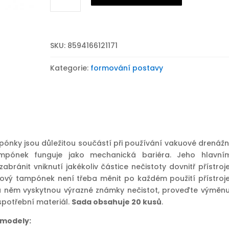
tampónku
pro
vakuovou
SKU:
8594166121171
drenážní
hlavici
Kategorie:
formování postavy
množství
ónky jsou důležitou součástí při používání vakuové drenážn
ampónek funguje jako mechanická bariéra. Jeho hlavní
abránit vniknutí jakékoliv částice nečistoty dovnitř přístroje
atový tampónek není třeba měnit po každém použití přístroje
 něm vyskytnou výrazné známky nečistot, proveďte výměnu
spotřební materiál.
Sada obsahuje 20 kusů
.
 modely: