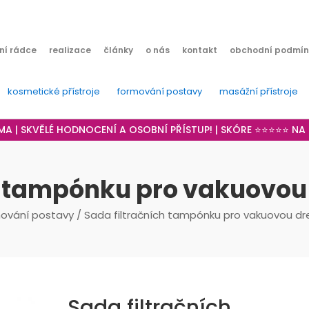
ní rádce
realizace
články
o nás
kontakt
obchodní podmín
kosmetické přístroje
formování postavy
masážní přístroje
RMA | SKVĚLÉ HODNOCENÍ A OSOBNÍ PŘÍSTUP! | SKÓRE ⭐⭐⭐⭐⭐ N
h tampónku pro vakuovou 
ování postavy
/ Sada filtračních tampónku pro vakuovou dre
Sada filtračních