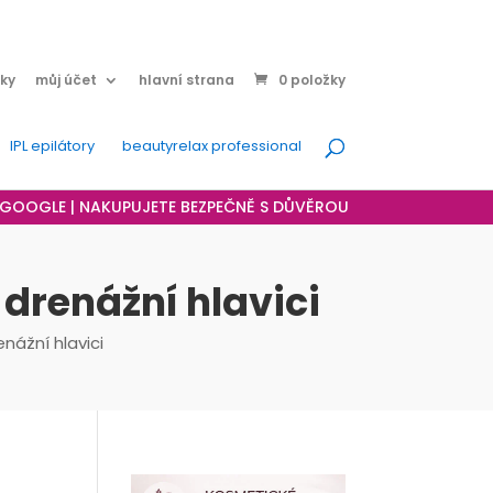
ky
můj účet
hlavní strana
0 položky
IPL epilátory
beautyrelax professional
A GOOGLE | NAKUPUJETE BEZPEČNĚ S DŮVĚROU
drenážní hlavici
nážní hlavici