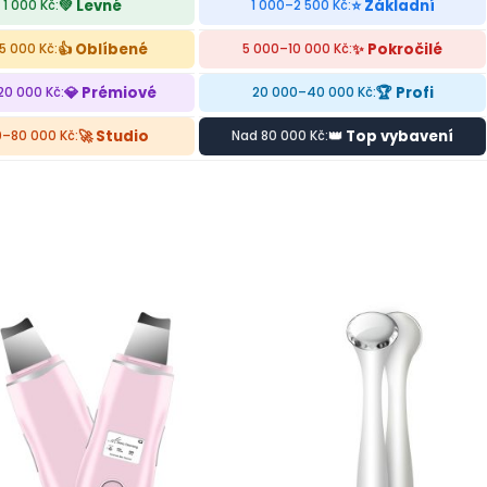
💚 Levné
⭐ Základní
 1 000 Kč:
1 000–2 500 Kč:
👍 Oblíbené
✨ Pokročilé
5 000 Kč:
5 000–10 000 Kč:
💎 Prémiové
🏆 Profi
20 000 Kč:
20 000–40 000 Kč:
🚀 Studio
👑 Top vybavení
–80 000 Kč:
Nad 80 000 Kč: