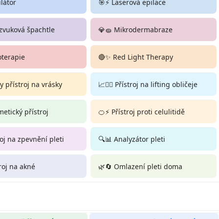
ilátor
🎯⚡ Laserová epilace
zvuková špachtle
💎🧽 Mikrodermabraze
oterapie
🔴✨ Red Light Therapy
 přístroj na vrásky
📈💆‍♀️ Přístroj na lifting obličeje
smetický přístroj
🍊⚡ Přístroj proti celulitidě
roj na zpevnění pleti
🔍📊 Analyzátor pleti
troj na akné
🌿🔄 Omlazení pleti doma