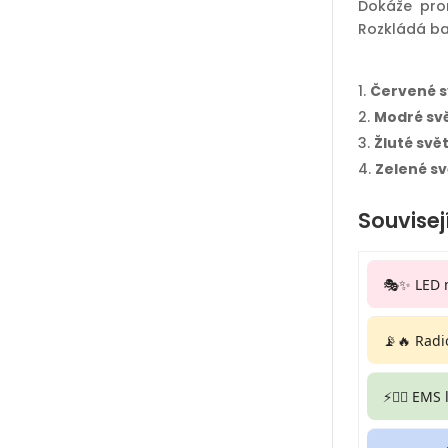
Dokáže pron
Rozkládá bar
Červené s
Modré svě
Žluté svě
Zelené sv
Souvisej
🎭✨ LED 
📡🔥 Radi
⚡🏋️‍♀️ EMS