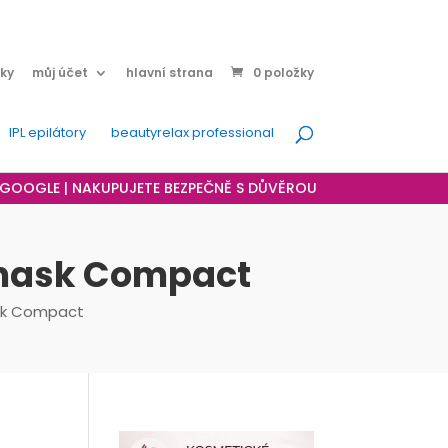
ky
můj účet
hlavní strana
0 položky
IPL epilátory
beautyrelax professional
A GOOGLE | NAKUPUJETE BEZPEČNĚ S DŮVĚROU
tmask Compact
ask Compact