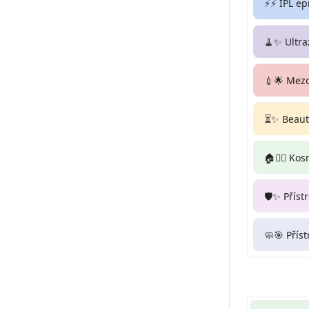
⚡⚡ IPL ep
🧹✨ Ultra
💉🌟 Mez
⏳✨ Beauty
🏠💆‍♀️ Ko
🛡️✨ Příst
🧼🎯 Přís