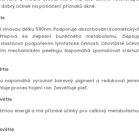
dobrý účinek na potlačení příznaků akné.
tlo
í vlnovou délku 590nm. Podporuje absorbování kosmetickýc
 Přispívá ke zlepšení buněčného metabolismu. Zlepšuj
 vlastnosti podpořením lymfatické činnosti. Obzvláště účinn
vním mechanickém peelingu. Napomáhá zpomalovat stárnut
ětlo
tlo napomáhá vyrovnat barevný pigment a redukovat jemn
hluje proces hojení ran. Zesvětluje pleť.
světlo
ěčnou energii a má příznivé účinky pro celkový metabolismu
 světlo