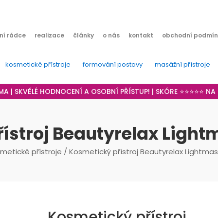
ní rádce
realizace
články
o nás
kontakt
obchodní podmín
kosmetické přístroje
formování postavy
masážní přístroje
RMA | SKVĚLÉ HODNOCENÍ A OSOBNÍ PŘÍSTUP! | SKÓRE ⭐⭐⭐⭐⭐ N
řístroj Beautyrelax Ligh
metické přístroje
/ Kosmetický přístroj Beautyrelax Lightm
Kosmetický přístroj