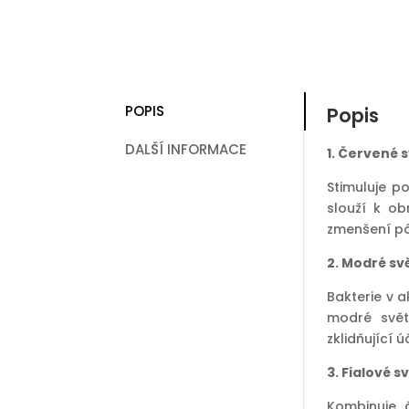
POPIS
Popis
DALŠÍ INFORMACE
1. Červené 
Stimuluje p
slouží k ob
zmenšení pó
2. Modré sv
Bakterie v a
modré svět
zklidňující ú
3. Fialové s
Kombinuje 