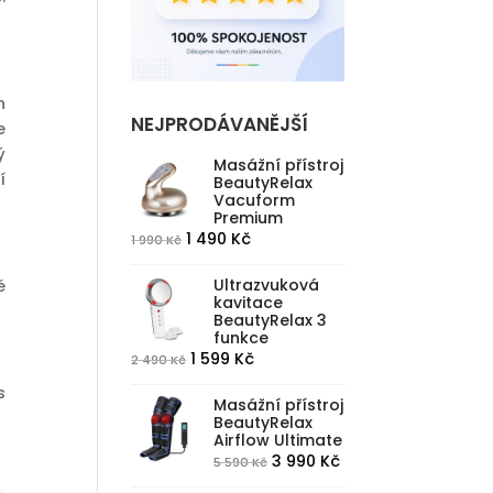
h
NEJPRODÁVANĚJŠÍ
e
ý
Masážní přístroj
í
BeautyRelax
Vacuform
Premium
Původní
Aktuální
1 490
Kč
1 990
Kč
cena
cena
Ultrazvuková
é
byla:
je:
kavitace
1
1
BeautyRelax 3
funkce
990 Kč.
490 Kč.
Původní
Aktuální
1 599
Kč
2 490
Kč
cena
cena
s
Masážní přístroj
byla:
je:
BeautyRelax
2
1
Airflow Ultimate
490 Kč.
599 Kč.
Původní
Aktuální
3 990
Kč
5 590
Kč
cena
cena