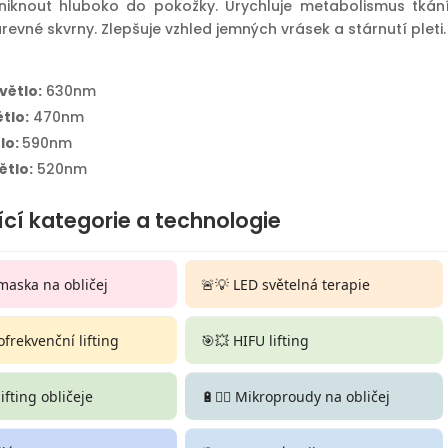
iknout hluboko do pokožky. Urychluje metabolismus tkání
evné skvrny. Zlepšuje vzhled jemných vrásek a stárnutí pleti.
větlo:
630nm
tlo:
470nm
tlo:
590nm
ětlo:
520nm
ící kategorie a technologie
maska na obličej
🚨💡 LED světelná terapie
ofrekvenční lifting
🎯💥 HIFU lifting
 lifting obličeje
🔋💆‍♀️ Mikroproudy na obličej