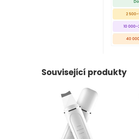
Do
2 500–
10 000–
40 000
Související produkty