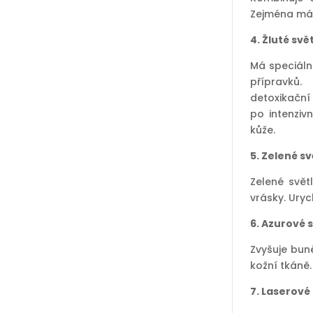
Zejména má 
4. Žluté svě
Má speciáln
přípravků.
detoxikační
po intenzi
kůže.
5. Zelené sv
Zelené svě
vrásky. Uryc
6. Azurové 
Zvyšuje bun
kožní tkáně.
7. Laserové