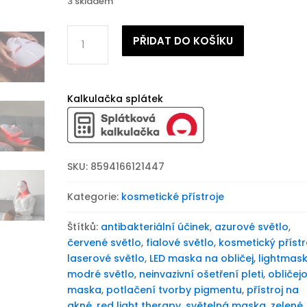
3 skladem
Kosmetický
PŘIDAT DO KOŠÍKU
přístroj
Beautyrelax
Lightmask
Compact
Kalkulačka splátek
množství
SKU:
8594166121447
Kategorie:
kosmetické přístroje
Štítků:
antibakteriální účinek
,
azurové světlo
,
červené světlo
,
fialové světlo
,
kosmetický přístr
laserové světlo
,
LED maska na obličej
,
lightmas
modré světlo
,
neinvazivní ošetření pleti
,
obličej
maska
,
potlačení tvorby pigmentu
,
přístroj na
akné
,
red light therapy
,
světelná maska
,
zelené