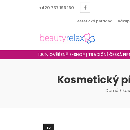
+420 737 196 160
estetická poradna
nákup
100% OVĚŘENÝ E-SHOP | TRADIČNÍ ČESKÁ FI
Kosmetický p
Domů
/
kos