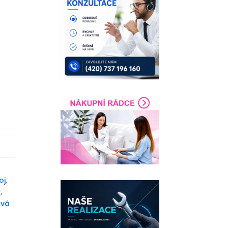
oj
,
k
,
ová