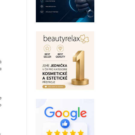
á
a
e
o
.