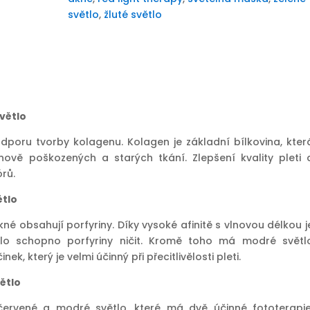
světlo
,
žluté světlo
světlo
odporu tvorby kolagenu. Kolagen je základní bílkovina, kter
nově poškozených a starých tkání. Zlepšení kvality pleti 
rů.
ětlo
kné obsahují porfyriny. Díky vysoké afinitě s vlnovou délkou j
lo schopno porfyriny ničit. Kromě toho má modré světl
činek, který je velmi účinný při přecitlivělosti pleti.
větlo
červené a modré světlo, které má dvě účinné fototerapie