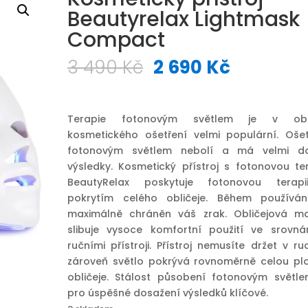
Beautyrelax Lightmask
Compact
Původní
Aktuáln
3 490
Kč
2 690
Kč
cena
cena
byla:
je:
3
2
Terapie fotonovým světlem je v obl
490 Kč.
690 Kč.
kosmetického ošetření velmi populární. Ošet
fotonovým světlem nebolí a má velmi d
výsledky. Kosmetický přístroj s fotonovou ter
BeautyRelax poskytuje fotonovou terap
pokrytím celého obličeje. Během používán
maximálně chráněn váš zrak. Obličejová m
slibuje vysoce komfortní použití ve srovná
ručními přístroji. Přístroj nemusíte držet v r
zároveň světlo pokrývá rovnoměrně celou pl
obličeje. Stálost působení fotonovým světle
pro úspěšné dosažení výsledků klíčové.