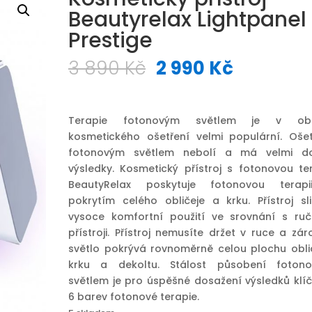
Beautyrelax Lightpanel
Prestige
Původní
Aktuáln
3 890
Kč
2 990
Kč
cena
cena
byla:
je:
3
2
Terapie fotonovým světlem je v obl
890 Kč.
990 Kč.
kosmetického ošetření velmi populární. Ošet
fotonovým světlem nebolí a má velmi d
výsledky. Kosmetický přístroj s fotonovou ter
BeautyRelax poskytuje fotonovou terap
pokrytím celého obličeje a krku. Přístroj sli
vysoce komfortní použití ve srovnání s ruč
přístroji. Přístroj nemusíte držet v ruce a zá
světlo pokrývá rovnoměrně celou plochu oblič
krku a dekoltu. Stálost působení foton
světlem je pro úspěšné dosažení výsledků klíč
6 barev fotonové terapie.