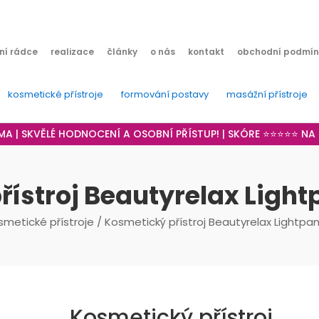
ní rádce
realizace
články
o nás
kontakt
obchodní podmín
kosmetické přístroje
formování postavy
masážní přístroje
RMA | SKVĚLÉ HODNOCENÍ A OSOBNÍ PŘÍSTUP! | SKÓRE ⭐⭐⭐⭐⭐ N
ístroj Beautyrelax Light
smetické přístroje
/ Kosmetický přístroj Beautyrelax Lightpan
Kosmetický přístroj