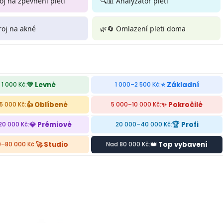
roj na zpevnění pleti
🔍📊 Analyzátor pleti
troj na akné
🌿🔄 Omlazení pleti doma
💚 Levné
⭐ Základní
 1 000 Kč:
1 000–2 500 Kč:
👍 Oblíbené
✨ Pokročilé
5 000 Kč:
5 000–10 000 Kč:
💎 Prémiové
🏆 Profi
20 000 Kč:
20 000–40 000 Kč:
🚀 Studio
👑 Top vybavení
–80 000 Kč:
Nad 80 000 Kč: