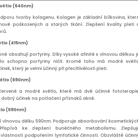
světlo (640nm)
odporu tvorby kolagenu. Kolagen je základní bílkovina, kter
nově poškozených a starých tkání. Zlepšení kvality pleti 
rů.
ětlo (415nm)
kné obsahují porfyriny. Díky vysoké afinitě s vlnovou délkou j
lo schopno porfyriny ničit. Kromě toho má modré světl
činek, který je velmi účinný při přecitlivělosti pleti.
světlo (690nm)
červené a modré světlo, které má dvě účinné fototerapie
dobrý účinek na potlačení příznaků akné.
ětlo (590nm)
í vlnovou délku 590nm. Podporuje absorbování kosmetickýc
 Přispívá ke zlepšení buněčného metabolismu. Zlepšuj
 vlastnosti podpořením lymfatické činnosti. Obzvláště účinn