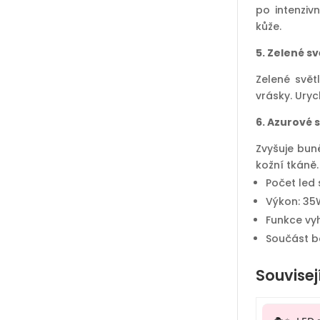
po intenzi
kůže.
5. Zelené s
Zelené svě
vrásky. Uryc
6. Azurové 
Zvyšuje bun
kožní tkáně.
Počet led 
Výkon: 35
Funkce vyh
Součást ba
Souvisej