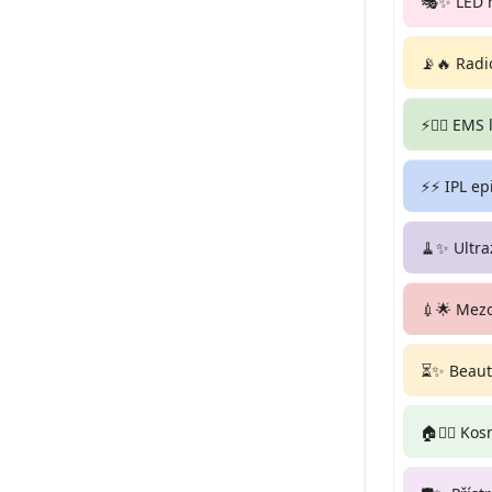
🎭✨ LED 
📡🔥 Radi
⚡🏋️‍♀️ EMS
⚡⚡ IPL ep
🧹✨ Ultra
💉🌟 Mez
⏳✨ Beauty
🏠💆‍♀️ Ko