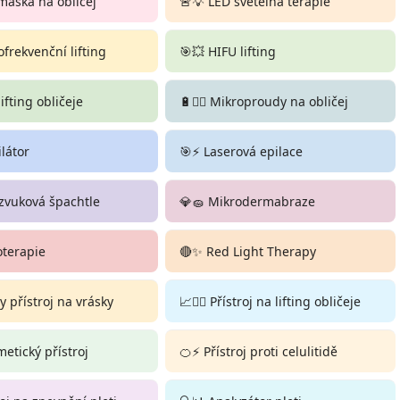
maska na obličej
🚨💡 LED světelná terapie
ofrekvenční lifting
🎯💥 HIFU lifting
 lifting obličeje
🔋💆‍♀️ Mikroproudy na obličej
ilátor
🎯⚡ Laserová epilace
zvuková špachtle
💎🧽 Mikrodermabraze
oterapie
🔴✨ Red Light Therapy
 přístroj na vrásky
📈💆‍♀️ Přístroj na lifting obličeje
smetický přístroj
🍊⚡ Přístroj proti celulitidě