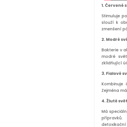
1. Červené 
Stimuluje p
slouží k ob
zmenšení pó
2. Modré sv
Bakterie v a
modré svět
zklidňující ú
3. Fialové 
Kombinuje 
Zejména má 
4. Žluté sv
Má speciáln
přípravků.
detoxikační