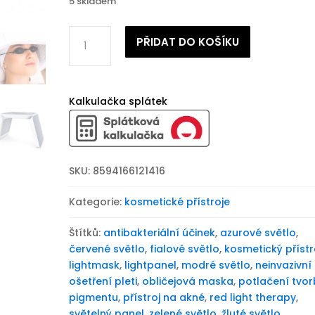
5 skladem
Kosmetický
PŘIDAT DO KOŠÍKU
přístroj
Beautyrelax
Lightpanel
Prestige
Kalkulačka splátek
množství
SKU:
8594166121416
Kategorie:
kosmetické přístroje
Štítků:
antibakteriální účinek
,
azurové světlo
,
červené světlo
,
fialové světlo
,
kosmetický přístr
lightmask
,
lightpanel
,
modré světlo
,
neinvazivní
ošetření pleti
,
obličejová maska
,
potlačení tvor
pigmentu
,
přístroj na akné
,
red light therapy
,
světelný panel
,
zelené světlo
,
žluté světlo