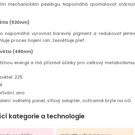
vním mechanickém peelingu. Napomáhá zpomalovat stárnut
větlo (530nm)
tlo napomáhá vyrovnat barevný pigment a redukovat jemn
hluje proces hojení ran. Zesvětluje pleť.
světlo (490nm)
ěčnou energii a má příznivé účinky pro celkový metabolismu
světel: 225
W
řívání: ano
lení: světelný panel, síťový adaptér, ochranné brýle na oči
ící kategorie a technologie