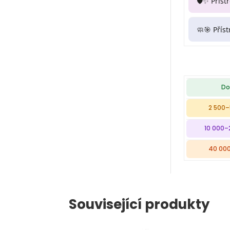
🛡️✨ Příst
🧼🎯 Přís
Do
2 500–
10 000–
40 000
Související produkty