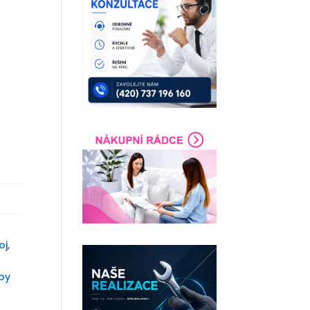
oj
,
by