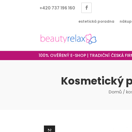
+420 737 196 160
estetická poradna
nákup
100% OVĚŘENÝ E-SHOP | TRADIČNÍ ČESKÁ FI
Kosmetický př
Domů
/
ko