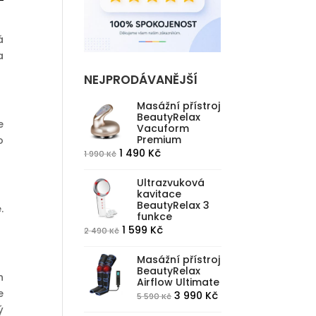
á
a
NEJPRODÁVANĚJŠÍ
Masážní přístroj
BeautyRelax
e
Vacuform
Premium
o
Původní
Aktuální
1 490
Kč
1 990
Kč
cena
cena
Ultrazvuková
byla:
je:
kavitace
1
1
BeautyRelax 3
.
funkce
990 Kč.
490 Kč.
Původní
Aktuální
1 599
Kč
2 490
Kč
cena
cena
Masážní přístroj
byla:
je:
BeautyRelax
h
2
1
Airflow Ultimate
e
490 Kč.
599 Kč.
Původní
Aktuální
3 990
Kč
5 590
Kč
ý
cena
cena