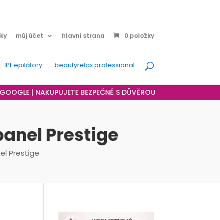
ky
můj účet
hlavní strana
0 položky
IPL epilátory
beautyrelax professional
A GOOGLE | NAKUPUJETE BEZPEČNĚ S DŮVĚROU
panel Prestige
el Prestige