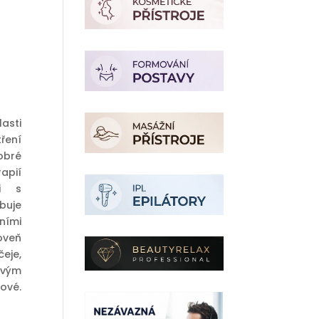
í
asti
ření
obré
apií
ii s
buje
ními
roveň
eje,
ovým
ové.