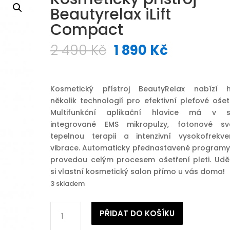
Beautyrelax iLift
Compact
Původní
Aktuální
2 490
Kč
1 890
Kč
cena
cena
byla:
je:
2
1
Kosmetický přístroj BeautyRelax nabízí 
490 Kč.
890 Kč.
několik technologií pro efektivní pleťové ošet
Multifunkční aplikační hlavice má v 
integrované EMS mikropulzy, fotonové svě
tepelnou terapii a intenzivní vysokofrekve
vibrace. Automaticky přednastavené programy
provedou celým procesem ošetření pleti. Uděl
si vlastní kosmetický salon přímo u vás doma!
3 skladem
Kosmetický
PŘIDAT DO KOŠÍKU
přístroj