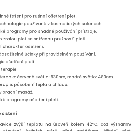
nné řešení pro rutinní ošetření pleti.
echnologie používané v kosmetických salonech.
ké programy pro snadné používání přístroje.
 zralou pleť se sníženou pružností pleti.
í charakter ošetření.
osažitelné účinky při pravidelném používání.
e ošetření pleti
 terapie.
terapie: červené světlo: 630nm, modré světlo: 480nm.
rapie: působení tepla a chladu.
 vibrační masáž.
ké programy ošetření pleti.
 čištění
hlavice zvýší teplotu na úroveň kolem 42°C, což významn