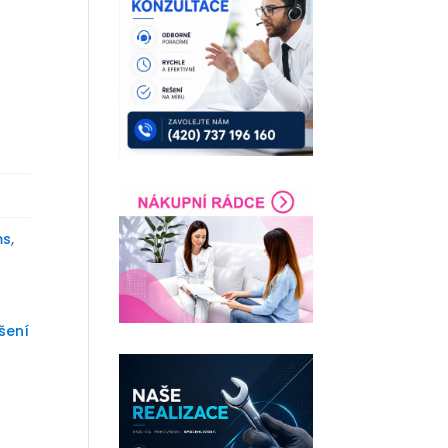
ms
,
šení