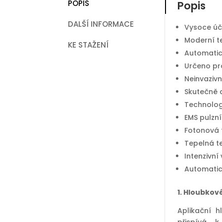
POPIS
Popis
DALŠÍ INFORMACE
Vysoce úči
Moderní t
KE STAŽENÍ
Automatic
Určeno pro
Neinvazivn
Skutečně d
Technologi
EMS pulzní
Fotonová 
Tepelná te
Intenzivní
Automatic
1. Hloubkové
Aplikační 