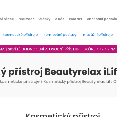
ní rádce
realizace
články
o nás
kontakt
obchodní podmín
kosmetické přístroje
formování postavy
masážní přístroje
RMA | SKVĚLÉ HODNOCENÍ A OSOBNÍ PŘÍSTUP! | SKÓRE ⭐⭐⭐⭐⭐ N
 přístroj Beautyrelax iL
kosmetické přístroje
/ Kosmetický přístroj Beautyrelax iLift
Kosmetický přístroj