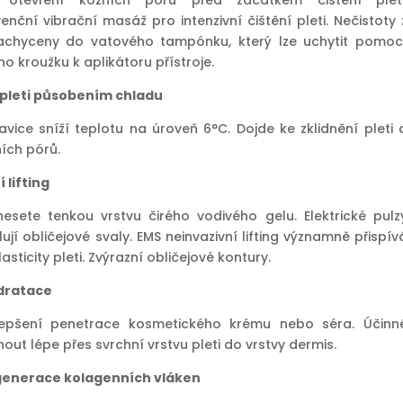
 otevření kožních pórů před začátkem čištění pleti
nční vibrační masáž pro intenzivní čištění pleti. Nečistoty 
zachyceny do vatového tampónku, který lze uchytit pomoc
 kroužku k aplikátoru přístroje.
í pleti působením chladu
avice sníží teplotu na úroveň 6°C. Dojde ke zklidnění pleti 
ních pórů.
í lifting
esete tenkou vrstvu čirého vodivého gelu. Elektrické pulz
ují obličejové svaly. EMS neinvazivní lifting významně přispív
asticity pleti. Zvýrazní obličejové kontury.
ydratace
epšení penetrace kosmetického krému nebo séra. Účinn
nout lépe přes svrchní vrstvu pleti do vrstvy dermis.
egenerace kolagenních vláken