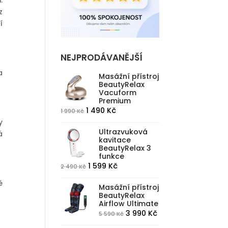
.
z
í
NEJPRODÁVANĚJŠÍ
a
Masážní přístroj
BeautyRelax
Vacuform
Premium
Původní
Aktuální
1 490
Kč
1 990
Kč
cena
cena
y
Ultrazvuková
byla:
je:
á
kavitace
1
1
BeautyRelax 3
funkce
990 Kč.
490 Kč.
Původní
Aktuální
1 599
Kč
2 490
Kč
cena
cena
é
Masážní přístroj
byla:
je:
BeautyRelax
2
1
Airflow Ultimate
490 Kč.
599 Kč.
Původní
Aktuální
3 990
Kč
5 590
Kč
cena
cena