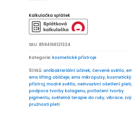
Beautyrelax
iLift
Compact
Kalkulačka splátek
množství
SKU:
8594166121324
Kategorie:
kosmetické přístroje
Štítků:
antibakteriální účinek
,
červené světlo
,
e
ems lifting obličeje
,
ems mikropulzy
,
kosmetický
přístroj
,
modré světlo
,
neinvazivní ošetření pleti
,
podpora tvorby kolagenu
,
potlačení tvorby
pigmentu
,
světelná terapie do ruky
,
vibrace
,
zvý
pružnosti pleti