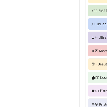
⚡🏋️‍♀️ EMS
⚡⚡ IPL ep
🧹✨ Ultra
💉🌟 Mez
⏳✨ Beauty
🏠💆‍♀️ Ko
🛡️✨ Příst
🧼🎯 Přís