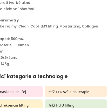
proti tvorbě akné
 efektivní ošetření
parametry
é režimy: Clean, Cool, EMS lifting, Moisturizing, Collagen
napětí: 500mA.
baterie: 1000mAh.
W.
20x6x5cm.
 145g.
ící kategorie a technologie
maska na obličej
🚨💡 LED světelná terapie
ofrekvenční lifting
🎯💥 HIFU lifting