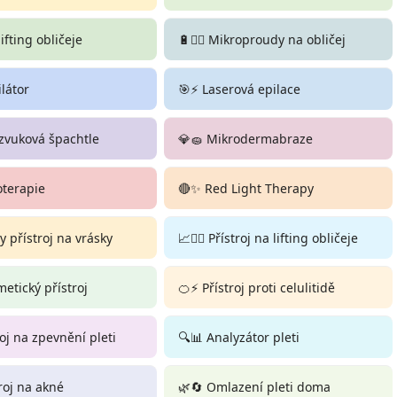
 lifting obličeje
🔋💆‍♀️ Mikroproudy na obličej
ilátor
🎯⚡ Laserová epilace
zvuková špachtle
💎🧽 Mikrodermabraze
oterapie
🔴✨ Red Light Therapy
 přístroj na vrásky
📈💆‍♀️ Přístroj na lifting obličeje
smetický přístroj
🍊⚡ Přístroj proti celulitidě
roj na zpevnění pleti
🔍📊 Analyzátor pleti
troj na akné
🌿🔄 Omlazení pleti doma