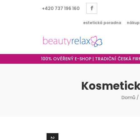
+420 737 196 160
estetická poradna
nákup
100% OVĚŘENÝ E-SHOP | TRADIČNÍ ČESKÁ FI
Kosmetický
Domů
/