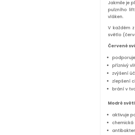
Jakmile je 
pulzního lif
vláken.
V každém z
světlo (čer
Červené svě
podporuje
příznivý v
zvýšení úč
zlepšení c
brání v t
Modré světl
aktivuje p
chemická r
antibakter