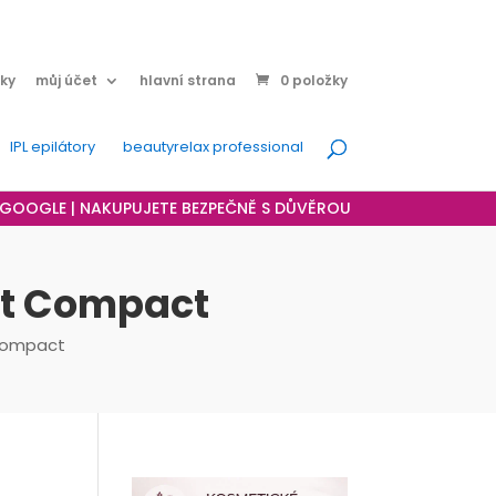
ky
můj účet
hlavní strana
0 položky
IPL epilátory
beautyrelax professional
A GOOGLE | NAKUPUJETE BEZPEČNĚ S DŮVĚROU
ift Compact
 Compact