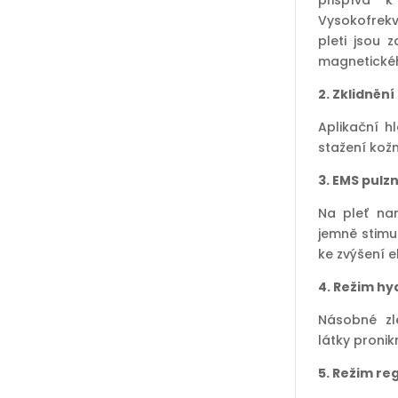
přispívá k
Vysokofrekve
pleti jsou 
magnetického
2. Zklidněn
Aplikační hl
stažení kož
3. EMS pulzn
Na pleť nan
jemně stimul
ke zvýšení el
4. Režim h
Násobné zl
látky pronik
5. Režim r