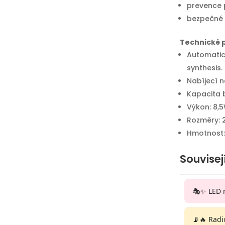
prevence 
bezpečné a
Technické 
Automatick
synthesis.
Nabíjecí 
Kapacita 
Výkon: 8,5
Rozměry: 
Hmotnost:
Souvisej
🎭✨ LED 
📡🔥 Radi