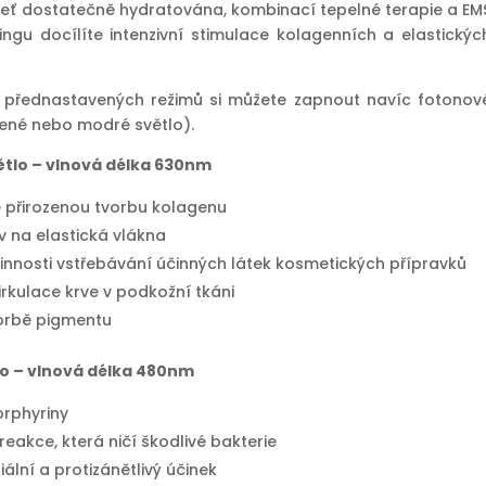
pleť dostatečně hydratována, kombinací tepelné terapie a EM
tingu docílíte intenzivní stimulace kolagenních a elastickýc
 přednastavených režimů si můžete zapnout navíc fotonov
vené nebo modré světlo).
tlo – vlnová délka 630nm
 přirozenou tvorbu kolagenu
liv na elastická vlákna
innosti vstřebávání účinných látek kosmetických přípravků
irkulace krve v podkožní tkáni
vorbě pigmentu
o – vlnová délka 480nm
orphyriny
eakce, která ničí škodlivé bakterie
iální a protizánětlivý účinek