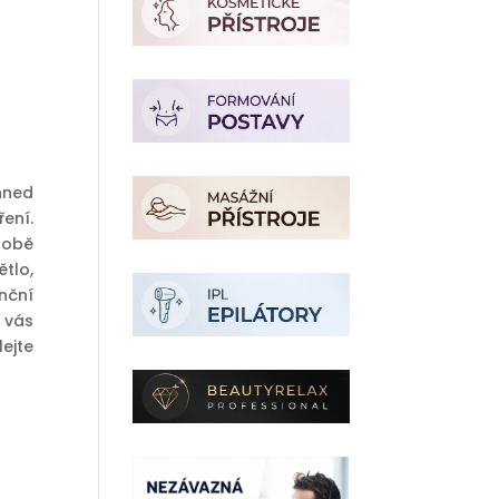
hned
ření.
sobě
tlo,
nční
 vás
ejte