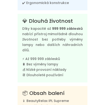
✔️ Ergonomická konstrukce
💎 Dlouhá životnost
Díky kapacitě až
999 999 záblesků
nabízí přístroj mimořádně dlouhou
životnost bez potřeby výměny
lampy nebo dalších náhradních
dílů.
⚡ Až 999 999 záblesků
🔋 Bez výměny lampy
💰 Nízké provozní náklady
📆 Dlouholeté používání
📦 Obsah balení
📱 BeautyRelax IPL Supreme