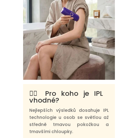
👩‍⚕️ Pro koho je IPL
vhodné?
Nejlepších výsledků dosahuje IPL
technologie u osob se světlou až
středně tmavou pokožkou a
tmavšími chloupky.