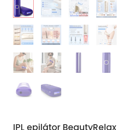
IPL epilátor BeautyRelax