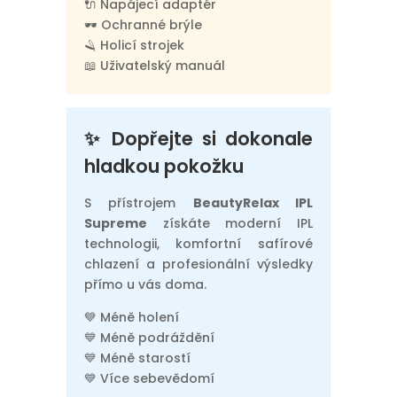
🔌 Napájecí adaptér
🕶️ Ochranné brýle
🪒 Holicí strojek
📖 Uživatelský manuál
✨ Dopřejte si dokonale
hladkou pokožku
S přístrojem
BeautyRelax IPL
Supreme
získáte moderní IPL
technologii, komfortní safírové
chlazení a profesionální výsledky
přímo u vás doma.
💙 Méně holení
💙 Méně podráždění
💙 Méně starostí
💙 Více sebevědomí