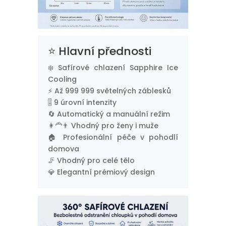
⭐ Hlavní přednosti
❄️ Safírové chlazení Sapphire Ice
Cooling
⚡ Až 999 999 světelných záblesků
🎚️ 9 úrovní intenzity
🔄 Automatický a manuální režim
👩‍🦰👨 Vhodný pro ženy i muže
🏠 Profesionální péče v pohodlí
domova
🦵 Vhodný pro celé tělo
💎 Elegantní prémiový design