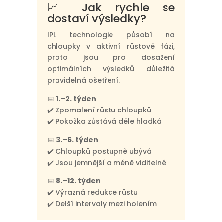
📈 Jak rychle se
dostaví výsledky?
IPL technologie působí na
chloupky v aktivní růstové fázi,
proto jsou pro dosažení
optimálních výsledků důležitá
pravidelná ošetření.
📅
1.–2. týden
✔️ Zpomalení růstu chloupků
✔️ Pokožka zůstává déle hladká
📅
3.–6. týden
✔️ Chloupků postupně ubývá
✔️ Jsou jemnější a méně viditelné
📅
8.–12. týden
✔️ Výrazná redukce růstu
✔️ Delší intervaly mezi holením