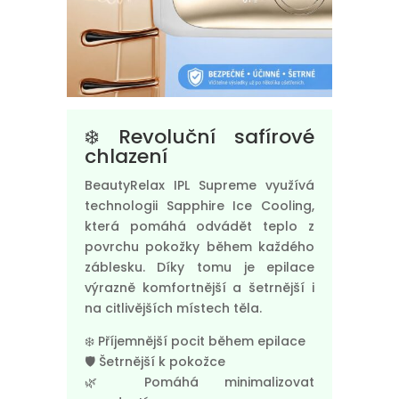
❄️ Revoluční safírové
chlazení
BeautyRelax IPL Supreme využívá
technologii Sapphire Ice Cooling,
která pomáhá odvádět teplo z
povrchu pokožky během každého
záblesku. Díky tomu je epilace
výrazně komfortnější a šetrnější i
na citlivějších místech těla.
❄️ Příjemnější pocit během epilace
🛡️ Šetrnější k pokožce
🌿 Pomáhá minimalizovat