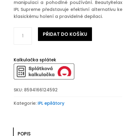
manipulaci a pohodlné používání. BeautyRelax
IPL Supreme představuje efektivní alternativu ke
klasickému holení a pravidelné depilaci.
IPL
PŘIDAT DO KOŠÍKU
epilátor
BeautyRelax
IPL
Supreme
Kalkulačka splátek
množství
SKU:
8594166124592
Kategorie:
IPL epilátory
POPIS