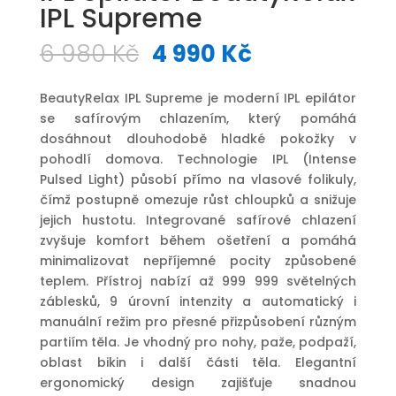
IPL Supreme
Původní
Aktuální
6 980
Kč
4 990
Kč
cena
cena
byla:
je:
BeautyRelax IPL Supreme je moderní IPL epilátor
6
4
se safírovým chlazením, který pomáhá
980 Kč.
990 Kč.
dosáhnout dlouhodobě hladké pokožky v
pohodlí domova. Technologie IPL (Intense
Pulsed Light) působí přímo na vlasové folikuly,
čímž postupně omezuje růst chloupků a snižuje
jejich hustotu. Integrované safírové chlazení
zvyšuje komfort během ošetření a pomáhá
minimalizovat nepříjemné pocity způsobené
teplem. Přístroj nabízí až 999 999 světelných
záblesků, 9 úrovní intenzity a automatický i
manuální režim pro přesné přizpůsobení různým
partiím těla. Je vhodný pro nohy, paže, podpaží,
oblast bikin i další části těla. Elegantní
ergonomický design zajišťuje snadnou