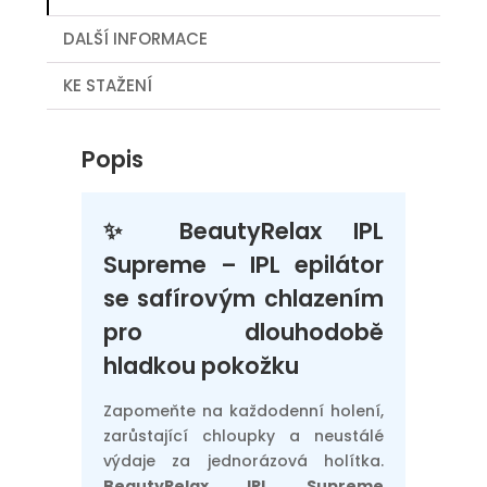
DALŠÍ INFORMACE
KE STAŽENÍ
Popis
✨ BeautyRelax IPL
Supreme – IPL epilátor
se safírovým chlazením
pro dlouhodobě
hladkou pokožku
Zapomeňte na každodenní holení,
zarůstající chloupky a neustálé
výdaje za jednorázová holítka.
BeautyRelax IPL Supreme