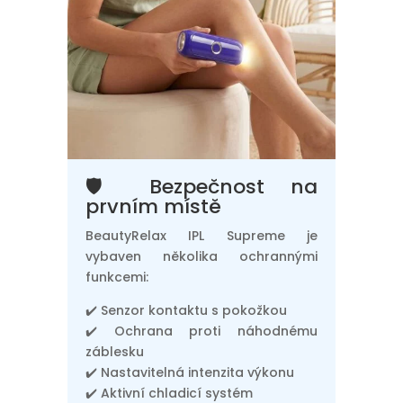
🛡️ Bezpečnost na
prvním místě
BeautyRelax IPL Supreme je
vybaven několika ochrannými
funkcemi:
✔️ Senzor kontaktu s pokožkou
✔️ Ochrana proti náhodnému
záblesku
✔️ Nastavitelná intenzita výkonu
✔️ Aktivní chladicí systém