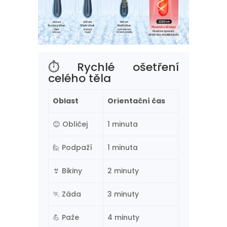
⏱️ Rychlé ošetření
celého těla
Oblast
Orientační čas
😊 Obličej
1 minuta
🙋 Podpaží
1 minuta
👙 Bikiny
2 minuty
🏃 Záda
3 minuty
💪 Paže
4 minuty