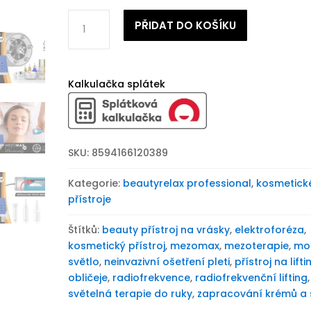
Estetický
PŘIDAT DO KOŠÍKU
přístroj
pro
lifting
pleti
Kalkulačka splátek
BeautyRelax
Mezomax
RF
množství
SKU:
8594166120389
Kategorie:
beautyrelax professional
,
kosmetick
přístroje
Štítků:
beauty přístroj na vrásky
,
elektroforéza
,
kosmetický přístroj
,
mezomax
,
mezoterapie
,
mo
světlo
,
neinvazivní ošetření pleti
,
přístroj na lifti
obličeje
,
radiofrekvence
,
radiofrekvenční lifting
,
světelná terapie do ruky
,
zapracování krémů a 