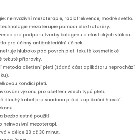
e: neinvazivní mezoterapie, radiofrekvence, modré světlo.
í technologie mezoterapie pomocí elektroforézy.
vence pro podporu tvorby kolagenu a elastických vláken.
lo pro účinný antibakteriální účinek.
enetruje hluboko pod povrch pleti tekuté kosmetické
 tekuté přípravky.
í metoda ošetření pleti (žádná část aplikátoru neprochází
ku).
elkovou kondici pleti.
vkování výkonu pro ošetření všech typů pleti.
 dlouhý kabel pro snadnou práci s aplikační hlavicí.
ýkonu.
a bezbolestné použití.
o neinvazivní mezoterapi.
rvá v délce 20 až 30 minut.