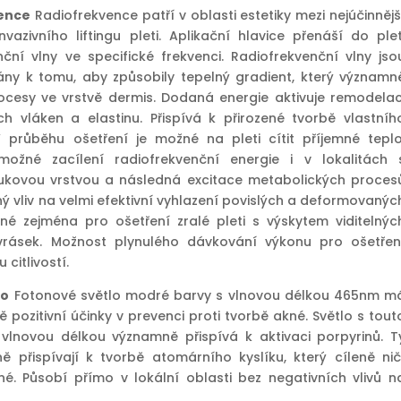
ence
Radiofrekvence patří v oblasti estetiky mezi nejúčinnějš
vazivního liftingu pleti. Aplikační hlavice přenáší do plet
nční vlny ve specifické frekvenci. Radiofrekvenční vlny jso
ány k tomu, aby způsobily tepelný gradient, který významn
rocesy ve vrstvě dermis. Dodaná energie aktivuje remodelac
h vláken a elastinu. Přispívá k přirozené tvorbě vlastníh
 průběhu ošetření je možné na pleti cítit příjemné teplo
možné zacílení radiofrekvenční energie i v lokalitách 
tukovou vrstvou a následná excitace metabolických proces
 vliv na velmi efektivní vyhlazení povislých a deformovanýc
nné zejména pro ošetření zralé pleti s výskytem viditelnýc
vrásek. Možnost plynulého dávkování výkonu pro ošetřen
u citlivostí.
lo
Fotonové světlo modré barvy s vlnovou délkou 465nm m
 pozitivní účinky v prevenci proti tvorbě akné. Světlo s tout
 vlnovou délkou významně přispívá k aktivaci porpyrinů. T
ě přispívají k tvorbě atomárního kyslíku, který cíleně nič
né. Působí přímo v lokální oblasti bez negativních vlivů n