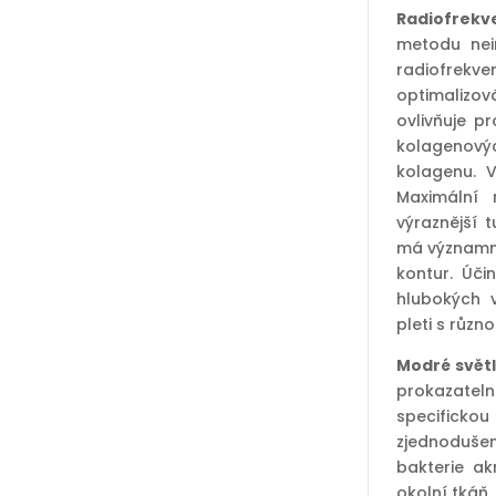
Radiofrekv
metodu nein
radiofrekve
optimalizov
ovlivňuje p
kolagenovýc
kolagenu. V
Maximální 
výraznější 
má významný
kontur. Úči
hlubokých 
pleti s různo
Modré svět
prokazatelně
specifickou
zjednodušen
bakterie ak
okolní tkáň.