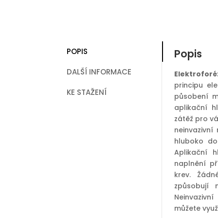
POPIS
Popis
DALŠÍ INFORMACE
Elektroforé
principu el
KE STAŽENÍ
působení m
aplikační h
zátěž pro vá
neinvazivní
hluboko do 
Aplikační 
naplnění p
krev. Žádn
způsobují 
Neinvazivn
můžete využí