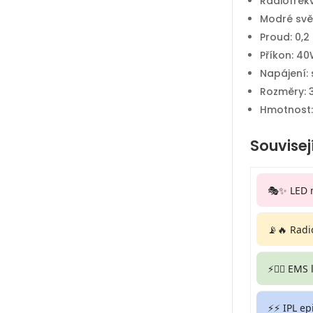
Radiofrek
Modré svě
Proud: 0,2
Příkon: 40
Napájení: 
Rozměry: 
Hmotnost:
Souvisej
🎭✨ LED 
📡🔥 Radi
⚡🏋️‍♀️ EMS
⚡⚡ IPL ep