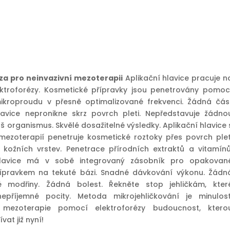
za pro neinvazivní mezoterapii
Aplikační hlavice pracuje n
ektroforézy. Kosmetické přípravky jsou penetrovány pomoc
ikroproudu v přesně optimalizované frekvenci. Žádná čás
lavice nepronikne skrz povrch pleti. Nepředstavuje žádno
š organismus. Skvělé dosažitelné výsledky. Aplikační hlavice 
 mezoterapií penetruje kosmetické roztoky přes povrch plet
kožních vrstev. Penetrace přírodních extraktů a vitamínů
hlavice má v sobě integrovaný zásobník pro opakovan
řípravkem na tekuté bázi. Snadné dávkování výkonu. Žádn
é modřiny. Žádná bolest. Řekněte stop jehličkám, kter
nepříjemné pocity. Metoda mikrojehličkování je minulost
í mezoterapie pomocí elektroforézy budoucnost, ktero
vat již nyní!