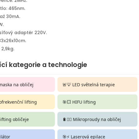
vence: 2MHz.
tlo: 465nm.
 až 30mA.
W.
síťový adaptér 220V.
33x26x10cm.
 2,9kg.
ící kategorie a technologie
maska na obličej
🚨💡 LED světelná terapie
ofrekvenční lifting
🎯💥 HIFU lifting
 lifting obličeje
🔋💆‍♀️ Mikroproudy na obličej
ilátor
🎯⚡ Laserová epilace