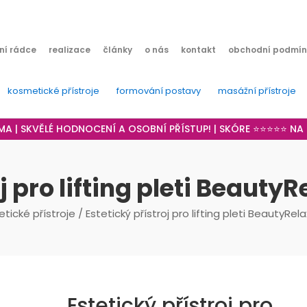
ní rádce
realizace
články
o nás
kontakt
obchodní podmín
kosmetické přístroje
formování postavy
masážní přístroje
RMA | SKVĚLÉ HODNOCENÍ A OSOBNÍ PŘÍSTUP! | SKÓRE ⭐⭐⭐⭐⭐ N
oj pro lifting pleti Beaut
tické přístroje
/ Estetický přístroj pro lifting pleti BeautyR
Estetický přístroj pro