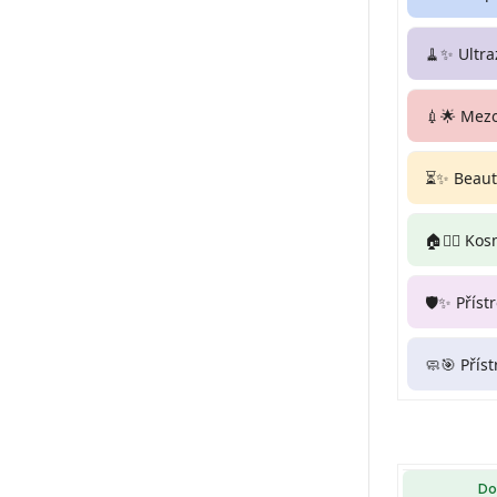
🧹✨ Ultra
💉🌟 Mez
⏳✨ Beauty
🏠💆‍♀️ Ko
🛡️✨ Příst
🧼🎯 Přís
Do