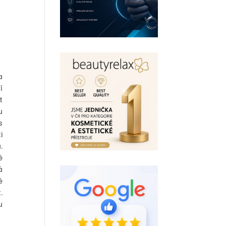
a
í
t
u
s
i
.
é
á
é
.
u