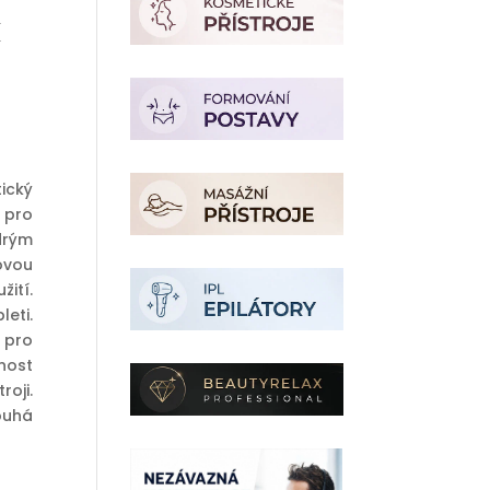
x
í
ický
u pro
drým
ovou
ití.
eti.
 pro
nost
roji.
ouhá