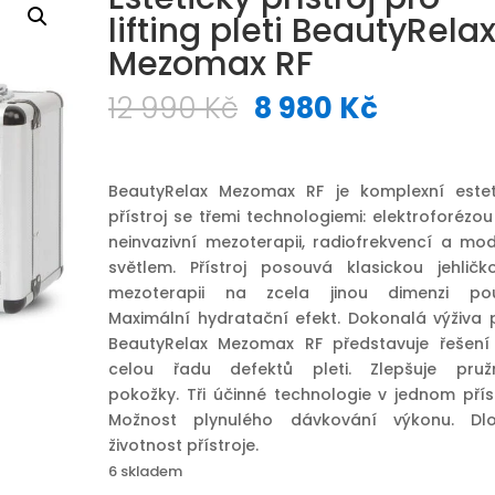
lifting pleti BeautyRela
Mezomax RF
Původní
Aktuáln
12 990
Kč
8 980
Kč
cena
cena
byla:
je:
12
8
BeautyRelax Mezomax RF je komplexní estet
990 Kč.
980 Kč.
přístroj se třemi technologiemi: elektroforézo
neinvazivní mezoterapii, radiofrekvencí a mo
světlem. Přístroj posouvá klasickou jehličk
mezoterapii na zcela jinou dimenzi použ
Maximální hydratační efekt. Dokonalá výživa pl
BeautyRelax Mezomax RF představuje řešení
celou řadu defektů pleti. Zlepšuje pruž
pokožky. Tři účinné technologie v jednom příst
Možnost plynulého dávkování výkonu. Dl
životnost přístroje.
6 skladem