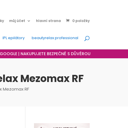
ky
můj účet
hlavní strana
0 položky
IPL epilátory
beautyrelax professional
A GOOGLE | NAKUPUJETE BEZPEČNĚ S DŮVĚROU
yRelax Mezomax RF
elax Mezomax RF