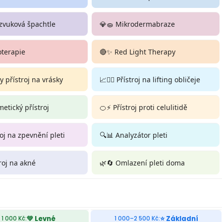
zvuková špachtle
💎🧽 Mikrodermabraze
oterapie
🔴✨ Red Light Therapy
 přístroj na vrásky
📈💆‍♀️ Přístroj na lifting obličeje
smetický přístroj
🍊⚡ Přístroj proti celulitidě
roj na zpevnění pleti
🔍📊 Analyzátor pleti
troj na akné
🌿🔄 Omlazení pleti doma
💚 Levné
⭐ Základní
 1 000 Kč:
1 000–2 500 Kč: