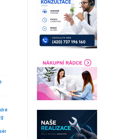
é
dré
ng
sér