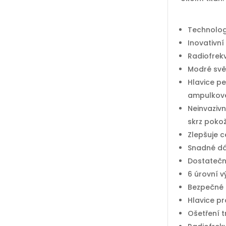
Technologi
Inovativn
Radiofrek
Modré svět
Hlavice p
ampulkové
Neinvazivn
skrz pokož
Zlepšuje c
Snadné dá
Dostatečně
6 úrovní v
Bezpečné 
Hlavice pr
Ošetření t