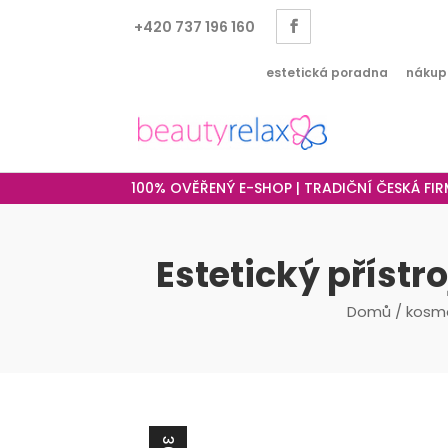
+420 737 196 160
estetická poradna
nákup
100% OVĚŘENÝ E-SHOP | TRADIČNÍ ČESKÁ FI
Estetický přístr
Domů
/
kosme