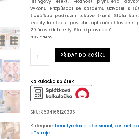
liftingový efekt. Možnost plynulého dávko
výkonu. Přizpůsobí se každému uživateli s rů
tloušťkou podkožní tukové tkáně. Stálá kont
kvality kontaktu povrchu aplikační hlavice s p
20 úrovní intenzity. Stolní provedení.
4 skladem
Estetický
PŘIDAT DO KOŠÍKU
přístroj
pro
lifting
pleti
Kalkulačka splátek
BeautyRelax
Fraxlift
Thermage
Tripple
SKU:
8594166120396
Attack
množství
Kategorie:
beautyrelax professional
,
kosmetick
přístroje