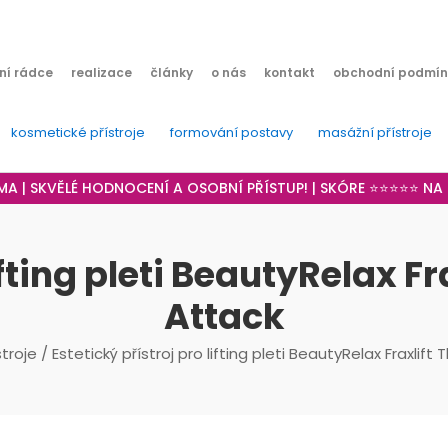
ní rádce
realizace
články
o nás
kontakt
obchodní podmín
kosmetické přístroje
formování postavy
masážní přístroje
RMA | SKVĚLÉ HODNOCENÍ A OSOBNÍ PŘÍSTUP! | SKÓRE ⭐⭐⭐⭐⭐ N
lifting pleti BeautyRelax F
Attack
troje
/ Estetický přístroj pro lifting pleti BeautyRelax Fraxlif