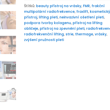
Štítků:
beauty přístroj na vrásky
,
FMR
,
frakční
multipolární radiofrekvence
,
fraxlift
,
kosmetick
přístroj
,
lifting pleti
,
neinvazivní ošetření pleti
,
podpora tvorby kolagenu
,
přístroj na lifting
obličeje
,
přístroj na zpevnění pleti
,
radiofrekven
radiofrekvenční lifting
,
strie
,
thermage
,
vrásky
,
zvýšení pružnosti pleti