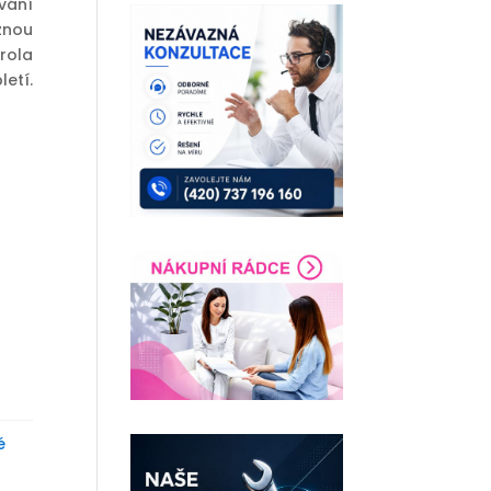
vání
znou
rola
letí.
é