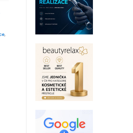
ý
ce
,