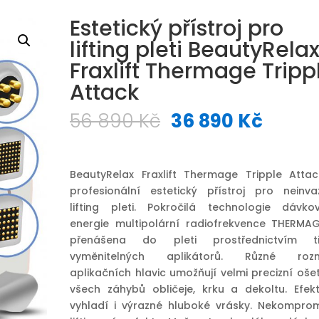
Estetický přístroj pro
lifting pleti BeautyRela
Fraxlift Thermage Tripp
Attack
Původní
Aktuá
56 890
Kč
36 890
Kč
cena
cena
byla:
je:
56
36
BeautyRelax Fraxlift Thermage Tripple Attac
890 Kč.
890 K
profesionální estetický přístroj pro neinvaz
lifting pleti. Pokročilá technologie dávko
energie multipolární radiofrekvence THERMAG
přenášena do pleti prostřednictvím t
vyměnitelných aplikátorů. Různé roz
aplikačních hlavic umožňují velmi precizní oše
všech záhybů obličeje, krku a dekoltu. Efekt
vyhladí i výrazné hluboké vrásky. Nekomprom