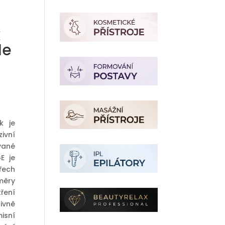
x
le
lní
k je
č.
ivní
vané
E je
řech
měry
tření
ivně
isní