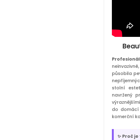
Beaut
Profesioná
neinvazivn
působila pev
nepříjemný
stolní este
navržený 
výraznějším
do domácí 
komerční kos
✨ Proč je