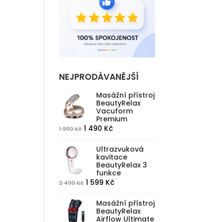
NEJPRODÁVANĚJŠÍ
Masážní přístroj
BeautyRelax
Vacuform
Premium
Původní
Aktuální
1 490
Kč
1 990
Kč
cena
cena
Ultrazvuková
byla:
je:
kavitace
1
1
BeautyRelax 3
funkce
990 Kč.
490 Kč.
Původní
Aktuální
1 599
Kč
2 490
Kč
cena
cena
Masážní přístroj
byla:
je:
BeautyRelax
2
1
Airflow Ultimate