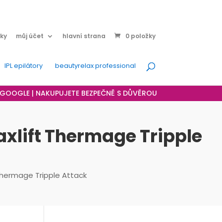
ky
můj účet
hlavní strana
0 položky
IPL epilátory
beautyrelax professional
A GOOGLE | NAKUPUJETE BEZPEČNĚ S DŮVĚROU
raxlift Thermage Tripple
t Thermage Tripple Attack