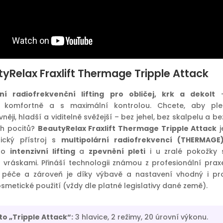
yRelax Fraxlift Thermage Tripple Attack
lní radiofrekvenční lifting pro obličej, krk a dekolt
ě, komfortně a s maximální kontrolou. Chcete, aby ple
něji, hladší a viditelně svěžejší – bez jehel, bez skalpelu a be
ch pocitů?
BeautyRelax Fraxlift Thermage Tripple Attack
j
tický přístroj s
multipolární radiofrekvencí (THERMAGE
pro
intenzivní lifting
a
zpevnění pleti
i u zralé pokožky 
i vráskami. Přináší technologii známou z profesionální prax
péče a zároveň je díky výbavě a nastavení vhodný i pr
metické použití (vždy dle platné legislativy dané země).
 to „Tripple Attack“:
3 hlavice, 2 režimy, 20 úrovní výkonu.