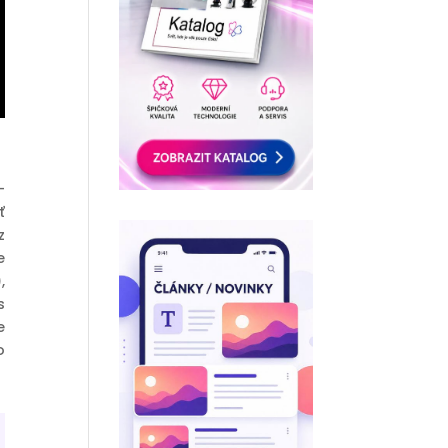
–
ť
z
e
)
,
s
e
o