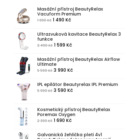
Masážní přístroj BeautyRelax
Vacuform Premium
Původní
Aktuální
1 490
Kč
1 990
Kč
cena
cena
byla:
je:
Ultrazvuková kavitace BeautyRelax 3
funkce
1
1
Původní
Aktuální
1 599
Kč
2 490
Kč
990 Kč.
490 Kč.
cena
cena
byla:
je:
Masážní přístroj BeautyRelax Airflow
Ultimate
2
1
Původní
Aktuální
3 990
Kč
5 590
Kč
490 Kč.
599 Kč.
cena
cena
byla:
je:
IPL epilátor Beautyrelax IPL Premium
Původní
Aktuální
3 590
Kč
5 990
Kč
5
3
cena
cena
590 Kč.
990 Kč.
byla:
je:
Kosmetický přístroj BeautyRelax
5
3
Poremax Oxygen
990 Kč.
590 Kč.
Původní
Aktuální
1 690
Kč
2 390
Kč
cena
cena
byla:
je:
Galvanická žehlička pleti 4v1