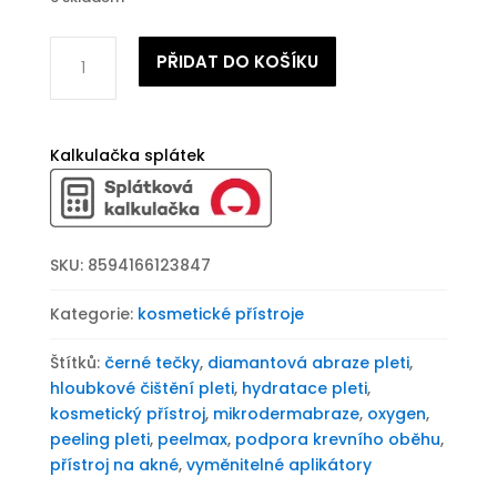
Diamantová
PŘIDAT DO KOŠÍKU
mikrodermabraze
BeautyRelax
Peelmax
Oxygen
Kalkulačka splátek
množství
SKU:
8594166123847
Kategorie:
kosmetické přístroje
Štítků:
černé tečky
,
diamantová abraze pleti
,
hloubkové čištění pleti
,
hydratace pleti
,
kosmetický přístroj
,
mikrodermabraze
,
oxygen
,
peeling pleti
,
peelmax
,
podpora krevního oběhu
,
přístroj na akné
,
vyměnitelné aplikátory