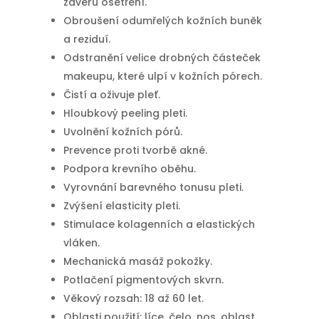
závěru ošetření.
Obroušení odumřelých kožních buněk
a reziduí.
Odstranění velice drobných částeček
makeupu, které ulpí v kožních pórech.
Čistí a oživuje pleť.
Hloubkový peeling pleti.
Uvolnění kožních pórů.
Prevence proti tvorbě akné.
Podpora krevního oběhu.
Vyrovnání barevného tonusu pleti.
Zvýšení elasticity pleti.
Stimulace kolagenních a elastických
vláken.
Mechanická masáž pokožky.
Potlačení pigmentových skvrn.
Věkový rozsah: 18 až 60 let.
Oblasti použití: líce, čelo, nos, oblast