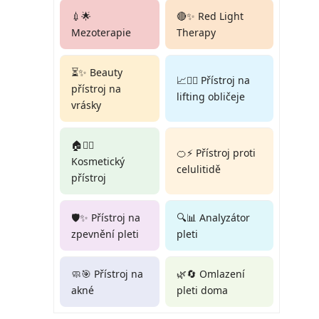
💉🌟
🔴✨ Red Light
Mezoterapie
Therapy
⏳✨ Beauty
📈💆‍♀️ Přístroj na
přístroj na
lifting obličeje
vrásky
🏠💆‍♀️
🍊⚡ Přístroj proti
Kosmetický
celulitidě
přístroj
🛡️✨ Přístroj na
🔍📊 Analyzátor
zpevnění pleti
pleti
🧼🎯 Přístroj na
🌿🔄 Omlazení
akné
pleti doma