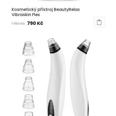
Kosmetický přístroj BeautyRelax
Vibraskin Flex
Původní
Aktuální
790
Kč
1 190
Kč
cena
cena
byla:
je:
1
790 Kč.
190 Kč.