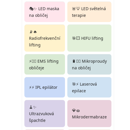
🎭✨ LED maska
🚨💡 LED světelná
na obličej
terapie
📡🔥
Radiofrekvenční
🎯💥 HIFU lifting
lifting
⚡🏋️‍♀️ EMS lifting
🔋💆‍♀️ Mikroproudy
obličeje
na obličej
🎯⚡ Laserová
⚡⚡ IPL epilátor
epilace
🧹✨
💎🧽
Ultrazvuková
Mikrodermabraze
špachtle