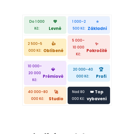
💚
⭐
Do 1 000
1 000–2
Levné
Základní
Kč:
500 Kč:
5 000–
👍
✨
2 500–5
10 000
Oblíbené
Pokročilé
000 Kč:
Kč:
10 000–
🏆
💎
20 000–40
20 000
Profi
Prémiové
000 Kč:
Kč:
🚀
👑 Top
40 000–80
Nad 80
Studio
vybavení
000 Kč:
000 Kč: