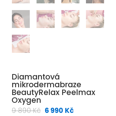
Diamantová
mikrodermabraze
BeautyRelax Peelmax
Oxygen
Původní
Aktuální
9 890
Kč
6 990
Kč