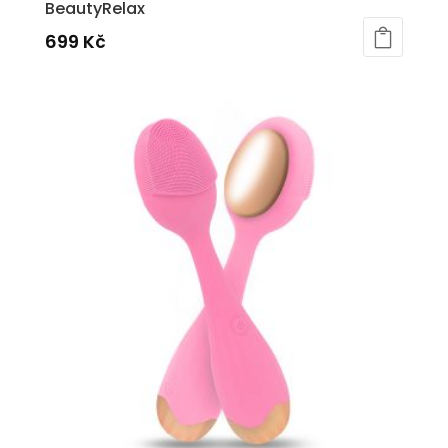
BeautyRelax
699
Kč