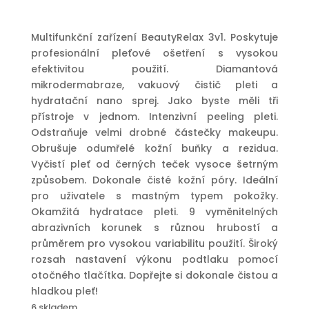
cena
cena
byla:
je:
9
6
Multifunkční zařízení BeautyRelax 3v1. Poskytuje
890 Kč.
990 Kč.
profesionální pleťové ošetření s vysokou
efektivitou použití. Diamantová
mikrodermabraze, vakuový čistič pleti a
hydratační nano sprej. Jako byste měli tři
přístroje v jednom. Intenzivní peeling pleti.
Odstraňuje velmi drobné částečky makeupu.
Obrušuje odumřelé kožní buňky a rezidua.
Vyčistí pleť od černých teček vysoce šetrným
způsobem. Dokonale čisté kožní póry. Ideální
pro uživatele s mastným typem pokožky.
Okamžitá hydratace pleti. 9 vyměnitelných
abrazivních korunek s různou hrubostí a
průměrem pro vysokou variabilitu použití. Široký
rozsah nastavení výkonu podtlaku pomocí
otočného tlačítka. Dopřejte si dokonale čistou a
hladkou pleť!
6 skladem