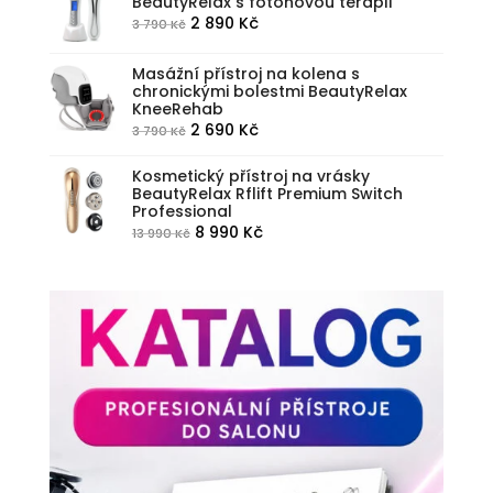
BeautyRelax s fotonovou terapií
2
1
Původní
Aktuální
2 890
Kč
3 790
Kč
390 Kč.
690 Kč.
cena
cena
byla:
je:
Masážní přístroj na kolena s
chronickými bolestmi BeautyRelax
3
2
KneeRehab
790 Kč.
890 Kč.
Původní
Aktuální
2 690
Kč
3 790
Kč
cena
cena
Kosmetický přístroj na vrásky
byla:
je:
BeautyRelax Rflift Premium Switch
3
2
Professional
790 Kč.
690 Kč.
Původní
Aktuální
8 990
Kč
13 990
Kč
cena
cena
byla:
je:
13
8
990 Kč.
990 Kč.